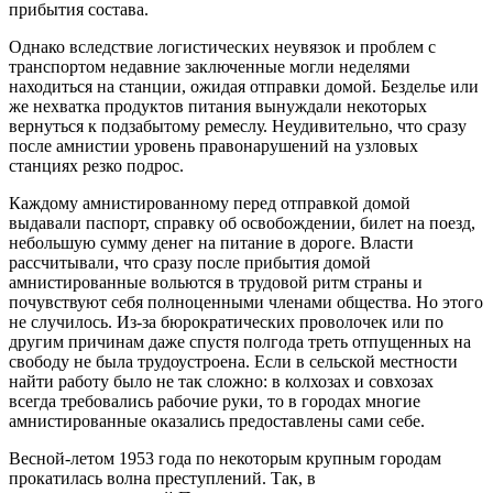
прибытия состава.
Однако вследствие логистических неувязок и проблем с
транспортом недавние заключенные могли неделями
находиться на станции, ожидая отправки домой. Безделье или
же нехватка продуктов питания вынуждали некоторых
вернуться к подзабытому ремеслу. Неудивительно, что сразу
после амнистии уровень правонарушений на узловых
станциях резко подрос.
Каждому амнистированному перед отправкой домой
выдавали паспорт, справку об освобождении, билет на поезд,
небольшую сумму денег на питание в дороге. Власти
рассчитывали, что сразу после прибытия домой
амнистированные вольются в трудовой ритм страны и
почувствуют себя полноценными членами общества. Но этого
не случилось. Из-за бюрократических проволочек или по
другим причинам даже спустя полгода треть отпущенных на
свободу не была трудоустроена. Если в сельской местности
найти работу было не так сложно: в колхозах и совхозах
всегда требовались рабочие руки, то в городах многие
амнистированные оказались предоставлены сами себе.
Весной-летом 1953 года по некоторым крупным городам
прокатилась волна преступлений. Так, в