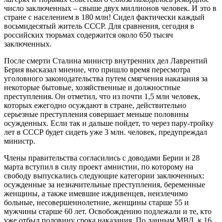
число заключенных – свыше двух миллионов человек. И это в
стране с населением в 180 млн! Сидел фактически каждый
восьмидесятый житель СССР. Для сравнения, сегодня в
российских тюрьмах содержится около 650 тысяч
заключенных.
После смерти Сталина министр внутренних дел Лаврентий
Берия высказал мнение, что пришло время пересмотра
уголовного законодательства путем смягчения наказания за
некоторые бытовые, хозяйственные и должностные
преступления. Он отметил, что из почти 1,5 млн человек,
которых ежегодно осуждают в стране, действительно
серьезные преступления совершает меньше половины
осужденных. Если так и дальше пойдет, то через пару-тройку
лет в СССР будет сидеть уже 3 млн. человек, предупреждал
министр.
Члены правительства согласились с доводами Берии и 28
марта вступил в силу проект амнистии, по которому на
свободу выпускались следующие категории заключенных:
осужденные за незначительные преступления, беременные
женщины, а также имевшие иждивенцев, неизлечимо
больные, несовершеннолетние, женщины старше 55 и
мужчины старше 60 лет. Освобождению подлежали и те, кто
уже отбыл половину срока наказания. По данным МВД, к 16