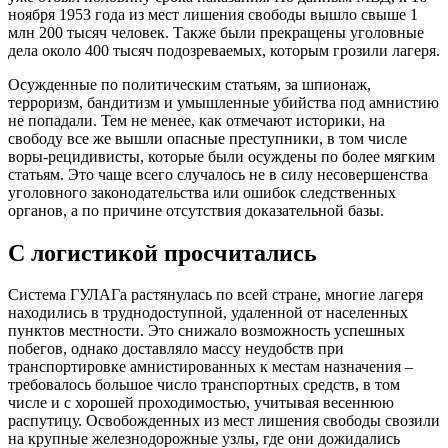
ноября 1953 года из мест лишения свободы вышло свыше 1
млн 200 тысяч человек. Также были прекращены уголовные
дела около 400 тысяч подозреваемых, которым грозили лагеря.
Осужденные по политическим статьям, за шпионаж,
терроризм, бандитизм и умышленные убийства под амнистию
не попадали. Тем не менее, как отмечают историки, на
свободу все же вышли опасные преступники, в том числе
воры-рецидивисты, которые были осуждены по более мягким
статьям. Это чаще всего случалось не в силу несовершенства
уголовного законодательства или ошибок следственных
органов, а по причине отсутствия доказательной базы.
С логистикой просчитались
Система ГУЛАГа растянулась по всей стране, многие лагеря
находились в труднодоступной, удаленной от населенных
пунктов местности. Это снижало возможность успешных
побегов, однако доставляло массу неудобств при
транспортировке амнистированных к местам назначения –
требовалось большое число транспортных средств, в том
числе и с хорошей проходимостью, учитывая весеннюю
распутицу. Освобожденных из мест лишения свободы свозили
на крупные железнодорожные узлы, где они дожидались