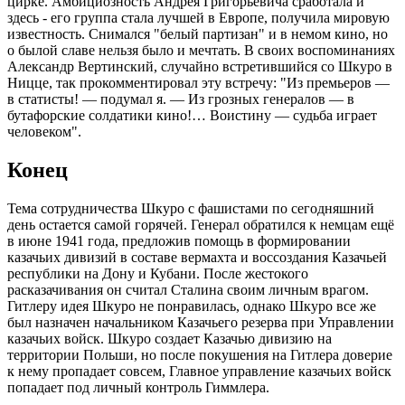
цирке. Амбициозность Андрея Григорьевича сработала и
здесь - его группа стала лучшей в Европе, получила мировую
известность. Снимался "белый партизан" и в немом кино, но
о былой славе нельзя было и мечтать. В своих воспоминаниях
Александр Вертинский, случайно встретившийся со Шкуро в
Ницце, так прокомментировал эту встречу: "Из премьеров —
в статисты! — подумал я. — Из грозных генералов — в
бутафорские солдатики кино!… Воистину — судьба играет
человеком".
Конец
Тема сотрудничества Шкуро с фашистами по сегодняшний
день остается самой горячей. Генерал обратился к немцам ещё
в июне 1941 года, предложив помощь в формировании
казачьих дивизий в составе вермахта и воссоздания Казачьей
республики на Дону и Кубани. После жестокого
расказачивания он считал Сталина своим личным врагом.
Гитлеру идея Шкуро не понравилась, однако Шкуро все же
был назначен начальником Казачьего резерва при Управлении
казачьих войск. Шкуро создает Казачью дивизию на
территории Польши, но после покушения на Гитлера доверие
к нему пропадает совсем, Главное управление казачьих войск
попадает под личный контроль Гиммлера.