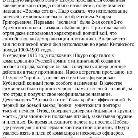
кавалерийского отряда особого назначения, получившего
название «Волчья сотня». Надо сказать, что использование
волчьей символики не было изобретением Андрея
Григорьевича. Первыми "волками" была 2-ая сотня 2-го
Аргунского полка казаков-забайкальцев. При атаке лавой
отряд даже использовал характерный волчий вой, что
способствовало деморализации противника. Впервые этот
вид психической атаки был использован во время Китайского
похода 1900-1901 годов.
В середине 1915 года полковник Шкуро обратился к
командованию Русской армии с инициативой создания
особого отряда, который бы мог совершать диверсионные
действия в тылу противника. Идею встретили прохладно, но
Шкуро её "пробил", после чего им был сформирован
Кубанский конный полк особого назначения. В качестве
символики было принято черное знамя с волчьей головой, за
что отряд и получил свое неофициальное название.
Деятельность "Волчьей сотни" была крайне эффективной. В
первый же боевой выход "волки" уничтожили полторы
тысячи немцев. Отряд совершал диверсии (взрывал и крушил
мосты, дивизионные и полковые штабы), захватывал оружие
и пленных. Во время внезапного налета на поселок Нобель,
где размещался штаб германской пехотной дивизии, Шкуро
удалось взять в плен её командира и несколько офицеров.