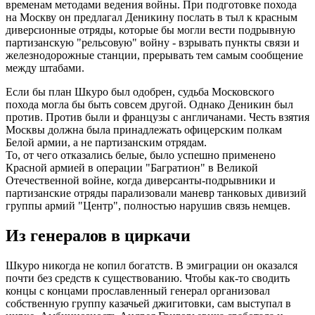
временам методами ведения войны. При подготовке похода
на Москву он предлагал Деникину послать в тыл к красным
диверсионные отряды, которые бы могли вести подрывную
партизанскую "рельсовую" войну - взрывать пункты связи и
железнодорожные станции, прерывать тем самым сообщение
между штабами.
Если бы план Шкуро был одобрен, судьба Московского
похода могла бы быть совсем другой. Однако Деникин был
против. Против были и французы с англичанами. Честь взятия
Москвы должна была принадлежать офицерским полкам
Белой армии, а не партизанским отрядам.
То, от чего отказались белые, было успешно применено
Красной армией в операции "Багратион" в Великой
Отечественной войне, когда диверсанты-подрывники и
партизанские отряды парализовали маневр танковых дивизий
группы армий "Центр", полностью нарушив связь немцев.
Из генералов в циркачи
Шкуро никогда не копил богатств. В эмиграции он оказался
почти без средств к существованию. Чтобы как-то сводить
концы с концами прославленный генерал организовал
собственную группу казачьей джигитовки, сам выступал в