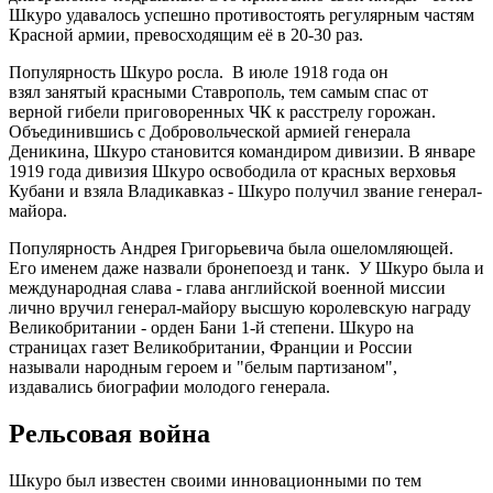
Шкуро удавалось успешно противостоять регулярным частям
Красной армии, превосходящим её в 20-30 раз.
Популярность Шкуро росла. В июле 1918 года он
взял занятый красными Ставрополь, тем самым спас от
верной гибели приговоренных ЧК к расстрелу горожан.
Объединившись с Добровольческой армией генерала
Деникина, Шкуро становится командиром дивизии. В январе
1919 года дивизия Шкуро освободила от красных верховья
Кубани и взяла Владикавказ - Шкуро получил звание генерал-
майора.
Популярность Андрея Григорьевича была ошеломляющей.
Его именем даже назвали бронепоезд и танк. У Шкуро была и
международная слава - глава английской военной миссии
лично вручил генерал-майору высшую королевскую награду
Великобритании - орден Бани 1-й степени. Шкуро на
страницах газет Великобритании, Франции и России
называли народным героем и "белым партизаном",
издавались биографии молодого генерала.
Рельсовая война
Шкуро был известен своими инновационными по тем