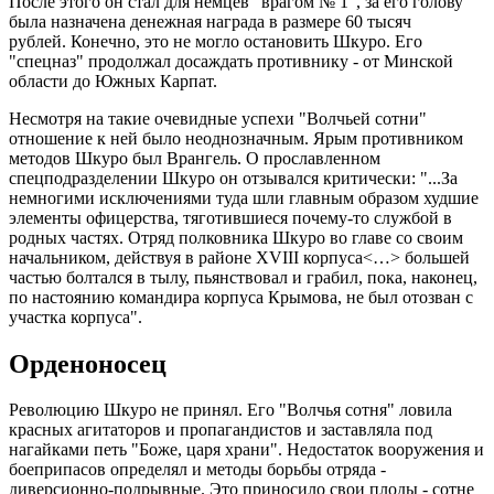
После этого он стал для немцев "врагом № 1", за его голову
была назначена денежная награда в размере 60 тысяч
рублей. Конечно, это не могло остановить Шкуро. Его
"спецназ" продолжал досаждать противнику - от Минской
области до Южных Карпат.
Несмотря на такие очевидные успехи "Волчьей сотни"
отношение к ней было неоднозначным. Ярым противником
методов Шкуро был Врангель. О прославленном
спецподразделении Шкуро он отзывался критически: "...За
немногими исключениями туда шли главным образом худшие
элементы офицерства, тяготившиеся почему-то службой в
родных частях. Отряд полковника Шкуро во главе со своим
начальником, действуя в районе XVIII корпуса<…> большей
частью болтался в тылу, пьянствовал и грабил, пока, наконец,
по настоянию командира корпуса Крымова, не был отозван с
участка корпуса".
Орденоносец
Революцию Шкуро не принял. Его "Волчья сотня" ловила
красных агитаторов и пропагандистов и заставляла под
нагайками петь "Боже, царя храни". Недостаток вооружения и
боеприпасов определял и методы борьбы отряда -
диверсионно-подрывные. Это приносило свои плоды - сотне