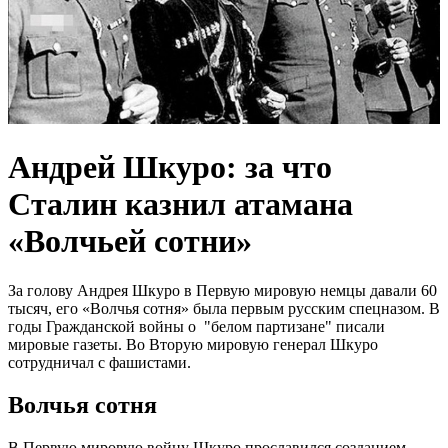
Андрей Шкуро: за что
Сталин казнил атамана
«Волчьей сотни»
За голову Андрея Шкуро в Первую мировую немцы давали 60
тысяч, его «Волчья сотня» была первым русским спецназом. В
годы Гражданской войны о "белом партизане" писали
мировые газеты. Во Вторую мировую генерал Шкуро
сотрудничал с фашистами.
Волчья сотня
В Первую мировую войну Шкуро прославился созданием