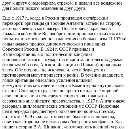
друг к другу с недоверием, страхом, и делали все возможное
для политического ослабления друг друга.
Еще с 1917 г., когда в России произошел октябрьский
переворот, британцы (и вообще Антанта) встали на сторону
антибольшевистского лагеря. После победы красных в
Гражданской войне Великобритании пришлось отказаться от
попыток прямого военного давления на большевизм. В 1920-е
годы начался процесс дипломатического признания
Советской России. В 1924 г. СССР признала и
Великобритания. Но политический конфликт
социалистического государства и капиталистических держав
(главным образом, Англии, Франции и Польши) продолжал
тлеть. Обе стороны не исключали, что в будущем их
противоречия могут привести к войне. В течение двадцатых
годов британцы опасались усиления влияния
коммунистических идей и агентов Коминтерна внутри своей
страны. Считая, что русские не просто ожидают «мировой
революции», но и непосредственно строят планы по
свержению английского правительства, в 1927 г. Англия даже
разорвала дипломатические отношения с СССР. Подобные
шаги нередко предшествует объявлению войны, поэтому
вплоть до 1929 г., когда отношения были восстановлены,
советская стороны не исключала обострения конфликта. Как
пишет историк В.А. Шишкин, «возможность военной угрозы