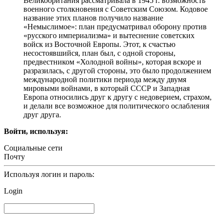
Великобритания рассматривала в 1945 г. возможность
военного столкновения с Советским Союзом. Кодовое
название этих планов получило название
«Немыслимое»: план предусматривал оборону против
«русского империализма» и вытеснение советских
войск из Восточной Европы. Этот, к счастью
несостоявшийся, план был, с одной стороны,
предвестником «Холодной войны», которая вскоре и
разразилась, с другой стороны, это было продолжением
международной политики периода между двумя
мировыми войнами, в который СССР и Западная
Европа относились друг к другу с недоверием, страхом,
и делали все возможное для политического ослабления
друг друга.
Войти, используя:
Социальные сети
Почту
Используя логин и пароль:
Login