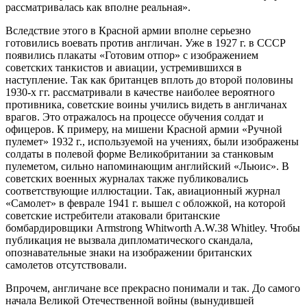
рассматривалась как вполне реальная».
Вследствие этого в Красной армии вполне серьезно
готовились воевать против англичан. Уже в 1927 г. в СССР
появились плакаты «Готовим отпор» с изображением
советских танкистов и авиации, устремившихся в
наступление. Так как британцев вплоть до второй половины
1930-х гг. рассматривали в качестве наиболее вероятного
противника, советские воины учились видеть в англичанах
врагов. Это отражалось на процессе обучения солдат и
офицеров. К примеру, на мишени Красной армии «Ручной
пулемет» 1932 г., используемой на учениях, были изображены
солдаты в полевой форме Великобритании за станковым
пулеметом, сильно напоминающим английский «Льюис». В
советских военных журналах также публиковались
соответствующие иллюстации. Так, авиационный журнал
«Самолет» в феврале 1941 г. вышел с обложкой, на которой
советские истребители атаковали британские
бомбардировщики Armstrong Whitworth A.W.38 Whitley. Чтобы
публикация не вызвала дипломатического скандала,
опознавательные знаки на изображении британских
самолетов отсутствовали.
Впрочем, англичане все прекрасно понимали и так. До самого
начала Великой Отечественной войны (вынудившей