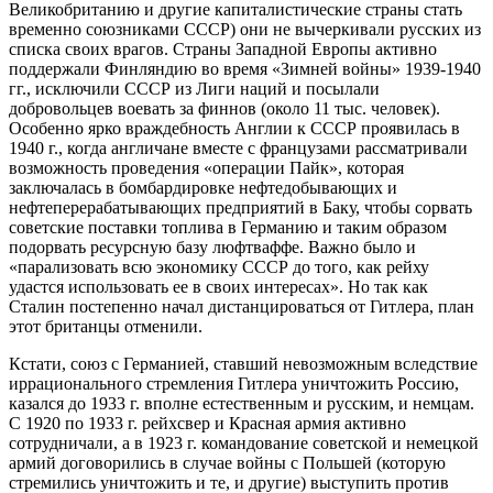
Великобританию и другие капиталистические страны стать
временно союзниками СССР) они не вычеркивали русских из
списка своих врагов. Страны Западной Европы активно
поддержали Финляндию во время «Зимней войны» 1939-1940
гг., исключили СССР из Лиги наций и посылали
добровольцев воевать за финнов (около 11 тыс. человек).
Особенно ярко враждебность Англии к СССР проявилась в
1940 г., когда англичане вместе с французами рассматривали
возможность проведения «операции Пайк», которая
заключалась в бомбардировке нефтедобывающих и
нефтеперерабатывающих предприятий в Баку, чтобы сорвать
советские поставки топлива в Германию и таким образом
подорвать ресурсную базу люфтваффе. Важно было и
«парализовать всю экономику СССР до того, как рейху
удастся использовать ее в своих интересах». Но так как
Сталин постепенно начал дистанцироваться от Гитлера, план
этот британцы отменили.
Кстати, союз с Германией, ставший невозможным вследствие
иррационального стремления Гитлера уничтожить Россию,
казался до 1933 г. вполне естественным и русским, и немцам.
С 1920 по 1933 г. рейхсвер и Красная армия активно
сотрудничали, а в 1923 г. командование советской и немецкой
армий договорились в случае войны с Польшей (которую
стремились уничтожить и те, и другие) выступить против