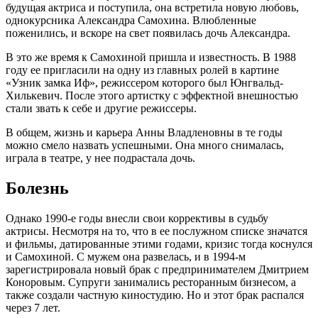
будущая актриса и поступила, она встретила новую любовь,
однокурсника Александра Самохина. Влюбленные
поженились, и вскоре на свет появилась дочь Александра.
В это же время к Самохиной пришла и известность. В 1988
году ее пригласили на одну из главных ролей в картине
«Узник замка Иф», режиссером которого был Юнгвальд-
Хилькевич. После этого артистку с эффектной внешностью
стали звать к себе и другие режиссеры.
В общем, жизнь и карьера Анны Владленовны в те годы
можно смело назвать успешными. Она много снималась,
играла в театре, у нее подрастала дочь.
Болезнь
Однако 1990-е годы внесли свои коррективы в судьбу
актрисы. Несмотря на то, что в ее послужном списке значатся
и фильмы, датированные этими годами, кризис тогда коснулся
и Самохиной. С мужем она развелась, и в 1994-м
зарегистрировала новый брак с предпринимателем Дмитрием
Коноровым. Супруги занимались ресторанным бизнесом, а
также создали частную киностудию. Но и этот брак распался
через 7 лет.