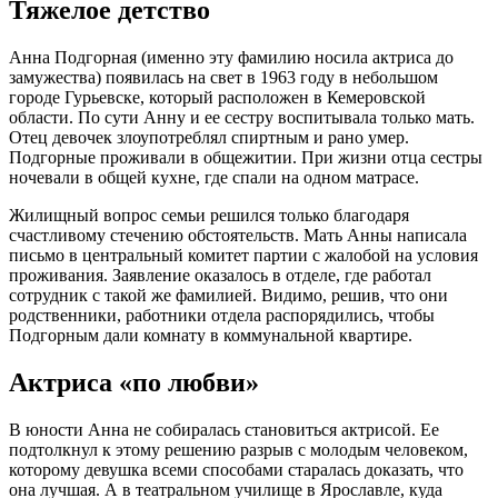
Тяжелое детство
Анна Подгорная (именно эту фамилию носила актриса до
замужества) появилась на свет в 1963 году в небольшом
городе Гурьевске, который расположен в Кемеровской
области. По сути Анну и ее сестру воспитывала только мать.
Отец девочек злоупотреблял спиртным и рано умер.
Подгорные проживали в общежитии. При жизни отца сестры
ночевали в общей кухне, где спали на одном матрасе.
Жилищный вопрос семьи решился только благодаря
счастливому стечению обстоятельств. Мать Анны написала
письмо в центральный комитет партии с жалобой на условия
проживания. Заявление оказалось в отделе, где работал
сотрудник с такой же фамилией. Видимо, решив, что они
родственники, работники отдела распорядились, чтобы
Подгорным дали комнату в коммунальной квартире.
Актриса «по любви»
В юности Анна не собиралась становиться актрисой. Ее
подтолкнул к этому решению разрыв с молодым человеком,
которому девушка всеми способами старалась доказать, что
она лучшая. А в театральном училище в Ярославле, куда