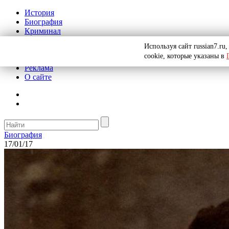
История
Биография
Криминал
СССР
Используя сайт russian7.r
Тайны
cookie, которые указаны в
Рекомендации
Реклама
О сайте
Биография
17/01/17