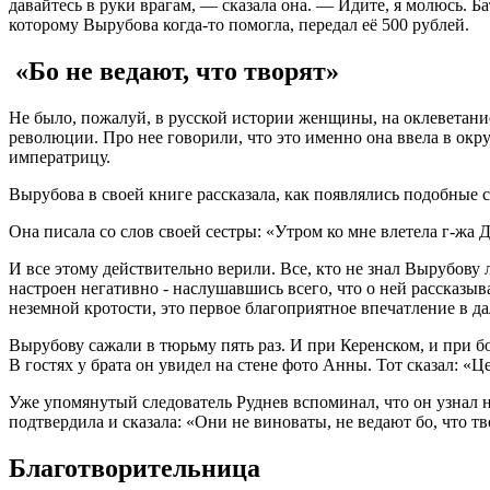
давайтесь в руки врагам, — сказала она. — Идите, я молюсь. 
которому Вырубова когда-то помогла, передал её 500 рублей.
«Бо не ведают, что творят»
Не было, пожалуй, в русской истории женщины, на оклеветан
революции. Про нее говорили, что это именно она ввела в окр
императрицу.
Вырубова в своей книге рассказала, как появлялись подобные
Она писала со слов своей сестры: «Утром ко мне влетела г-жа Д
И все этому действительно верили. Все, кто не знал Вырубову
настроен негативно - наслушавшись всего, что о ней рассказыв
неземной кротости, это первое благоприятное впечатление в д
Вырубову сажали в тюрьму пять раз. И при Керенском, и при б
В гостях у брата он увидел на стене фото Анны. Тот сказал: «
Уже упомянутый следователь Руднев вспоминал, что он узнал н
подтвердила и сказала: «Они не виноваты, не ведают бо, что тв
Благотворительница