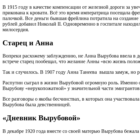
В 1915 году в качестве компенсации от железной дороги за ув
прикована к кровати. Всё это время императрица посещала фр
палочкой. Все деньги бывшая фрейлина потратила на создание 
рублей добавил Николай II. Одновременно в госпитале находил
милосердия.
Старец и Анна
Вопреки расхожему заблуждению, не Анна Вырубова ввела в д
встрече старец пообещал, что желание Анны «всю жизнь положи
Так и случилось. В 1907 году Анна Танеева вышла замуж, но ра
Распутин сыграл в жизни Вырубовой огромную роль. Именно он,
Вырубову «нерукопожатной» у значительной части эмигрантов
Все разговоры о якобы бесчинствах, в которых она участвовал
Вырубова была девственницей.
«Дневник Вырубовой»
В декабре 1920 года вместе со своей матерью Вырубова бежала 