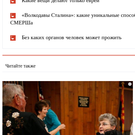
Какие вещи делают только евреи
«Волкодавы Сталина»: какие уникальные спосо
СМЕРШа
Без каких органов человек может прожить
Читайте также
i