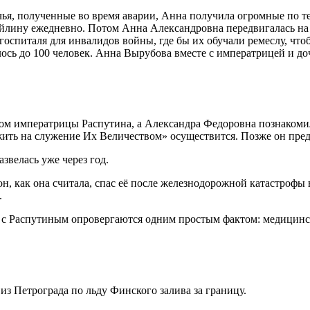
ечья, полученные во время аварии, Анна получила огромные по 
ейлину ежедневно. Потом Анна Александровна передвигалась на 
госпиталя для инвалидов войны, где бы их обучали ремеслу, что
ось до 100 человек. Анна Вырубова вместе с императрицей и до
ом императрицы Распутина, а Александра Федоровна познакоми
ть на служение Их Величеством» осуществится. Позже он предск
звелась уже через год.
 как она считала, спас её после железнодорожной катастрофы в
.
а с Распутиным опровергаются одним простым фактом: медицинск
из Петрограда по льду Финского залива за границу.