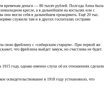
тем временам деньги — 80 тысяч рублей. Полгода Анна была
инвалидном кресле, а в дальнейшем на костылях или с
бы они могли себя в дальнейшем прокормить. Ещё 20 тыс.
черями служили там и в других госпиталях сестрами
ла свою фрейлину с «сибирским старцем». При первой же
ажет, что фрейлина выйдет замуж, но счастлива не будет.
 1915 году, однако именно слухи об их отношениях сделали
ое освидетельствование в 1918 году устнановило, что