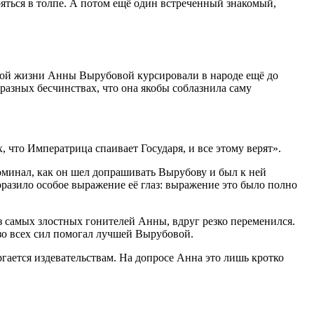
яться в толпе. А потом ещё один встреченный знакомый,
чной жизни Анны Вырубовой курсировали в народе ещё до
разных бесчинствах, что она якобы соблазнила саму
, что Императрица спаивает Государя, и все этому верят».
поминал, как он шел допрашивать Вырубову и был к ней
оразило особое выражение её глаз: выражение это было полно
з самых злостных гонителей Анны, вдруг резко переменился.
 изо всех сил помогал лучшей Вырубовой.
ргается издевательствам. На допросе Анна это лишь кротко