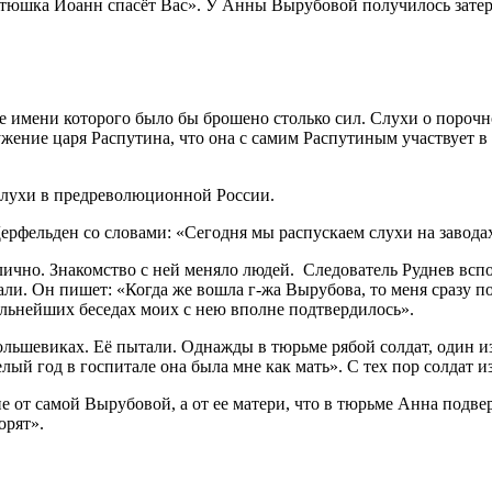
Батюшка Иоанн спасёт Вас». У Анны Вырубовой получилось затер
ие имени которого было бы брошено столько сил. Слухи о поро
ужение царя Распутина, что она с самим Распутиным участвует в 
 слухи в предреволюционной России.
ер­фельден со словами: «Сегодня мы распускаем слухи на заводах
 лично. Знакомство с ней меняло людей. Следователь Руднев вс
али. Он пишет: «Когда же вошла г-жа Вырубова, то меня сразу п
альнейших беседах моих с нею вполне подтвердилось».
ольшевиках. Её пытали. Однажды в тюрьме рябой солдат, один и
Целый год в госпитале она была мне как мать». С тех пор солдат
е от самой Вырубовой, а от ее матери, что в тюрьме Анна подве
орят».