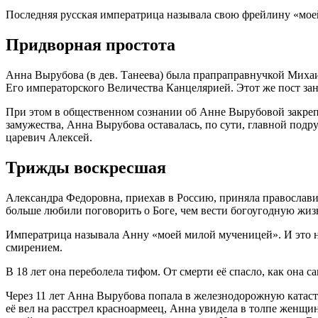
Последняя русская императрица называла свою фрейлину «мо
Придворная простота
Анна Вырубова (в дев. Танеева) была прапраправнучкой Михаи
Его императорского Величества Канцелярией. Этот же пост заним
При этом в общественном сознании об Анне Вырубовой закреп
замужества, Анна Вырубова оставалась, по сути, главной под
царевич Алексей.
Трижды воскресшая
Александра Федоровна, приехав в Россию, приняла православие
больше любили поговорить о Боге, чем вести богоугодную жиз
Императрица называла Анну «моей милой мученицей». И это н
смирением.
В 18 лет она переболела тифом. От смерти её спасло, как она 
Через 11 лет Анна Вырубова попала в железнодорожную катаст
её вел на расстрел красноармеец, Анна увидела в толпе женщи