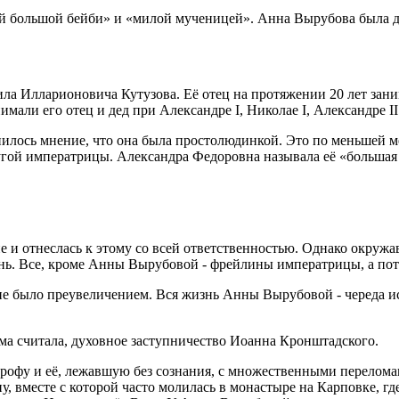
ей большой бейби» и «милой мученицей». Анна Вырубова была 
ла Илларионовича Кутузова. Её отец на протяжении 20 лет зани
али его отец и дед при Александре I, Николае I, Александре II 
илось мнение, что она была простолюдинкой. Это по меньшей м
ругой императрицы. Александра Федоровна называла её «больша
 и отнеслась к этому со всей ответственностью. Однако окружа
нь. Все, кроме Анны Вырубовой - фрейлины императрицы, а пот
е было преувеличением. Вся жизнь Анны Вырубовой - череда и
сама считала, духовное заступничество Иоанна Кронштадского.
рофу и её, лежавшую без сознания, с множественными переломам
ну, вместе с которой часто молилась в монастыре на Карповке, 