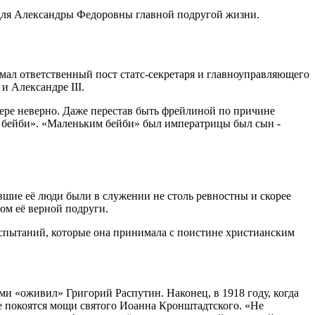
для Александры Федоровны главной подругой жизни.
мал ответственный пост статс-секретаря и главноуправляющего
и Александре III.
ере неверно. Даже перестав быть фрейлиной по причине
я бейби». «Маленьким бейби» был императрицы был сын -
вшие её люди были в служении не столь ревностны и скорее
ом её верной подруги.
спытаний, которые она принимала с поистине христианским
и «оживил» Григорий Распутин. Наконец, в 1918 году, когда
где покоятся мощи святого Иоанна Кронштадтского. «Не