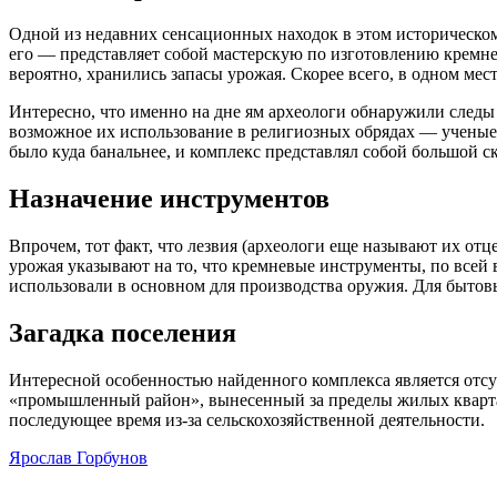
Одной из недавних сенсационных находок в этом историческом
его — представляет собой мастерскую по изготовлению кремнев
вероятно, хранились запасы урожая. Скорее всего, в одном м
Интересно, что именно на дне ям археологи обнаружили следы 
возможное их использование в религиозных обрядах — ученые 
было куда банальнее, и комплекс представлял собой большой ск
Назначение инструментов
Впрочем, тот факт, что лезвия (археологи еще называют их отц
урожая указывают на то, что кремневые инструменты, по всей в
использовали в основном для производства оружия. Для бытов
Загадка поселения
Интересной особенностью найденного комплекса является отсут
«промышленный район», вынесенный за пределы жилых квартал
последующее время из-за сельскохозяйственной деятельности.
Ярослав Горбунов