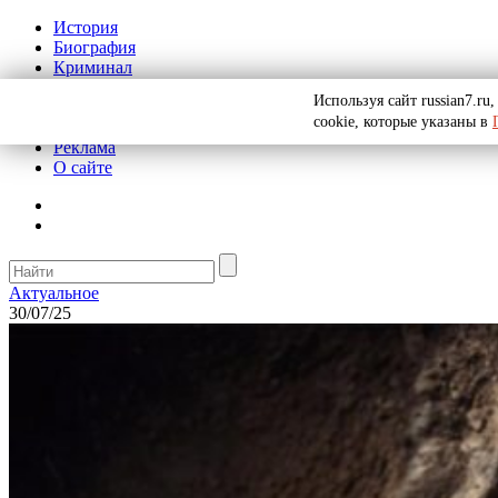
История
Биография
Криминал
СССР
Используя сайт russian7.r
Тайны
cookie, которые указаны в
Рекомендации
Реклама
О сайте
Актуальное
30/07/25