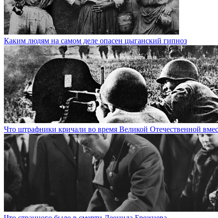
Каким людям на самом деле опасен цыганский гипноз
Что штрафники кричали во время Великой Отечественной вмес
Что странного было в смерти Леонида Брежнева