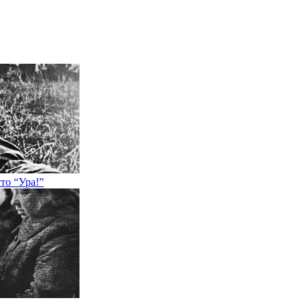
то “Ура!”