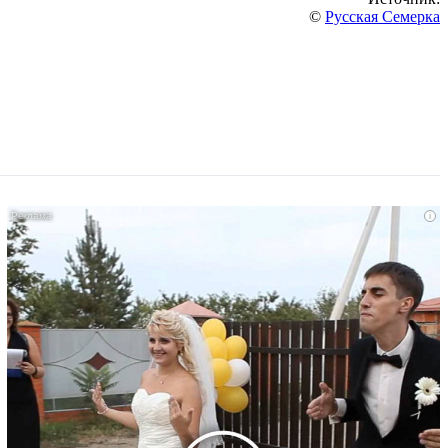
©
Русская Семерка
i