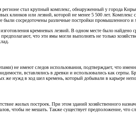
 регионе стал крупный комплекс, обнаруженный у города Кирья-
ых клинков или лезвий, которой не менее 5 500 лет. Комплекс со
есте были сосредоточены различные постройки промышленного и 
изготовления кремневых лезвий. В одном месте было найдено ср
предполагают, что эти ямы могли выполнять не только хозяйст
лад.
епами) не имеют следов использования, подтверждает, что именн
идимости, вставлялись в древки и использовались как серпы. Бр
ых же нужд в ход шел кремень, который добывали в карьере неп
ствие жилых построек. При этом зданий хозяйственного назначе
ов, чтобы не мешать. Также существует предположение, что сл