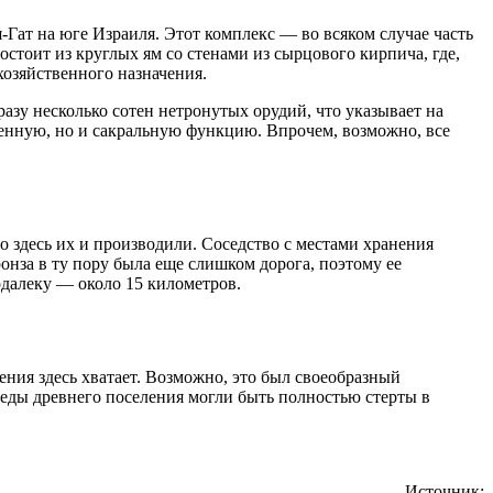
Гат на юге Израиля. Этот комплекс — во всяком случае часть
стоит из круглых ям со стенами из сырцового кирпича, где,
хозяйственного назначения.
азу несколько сотен нетронутых орудий, что указывает на
венную, но и сакральную функцию. Впрочем, возможно, все
о здесь их и производили. Соседство с местами хранения
онза в ту пору была еще слишком дорога, поэтому ее
одалеку — около 15 километров.
ния здесь хватает. Возможно, это был своеобразный
еды древнего поселения могли быть полностью стерты в
Источник: