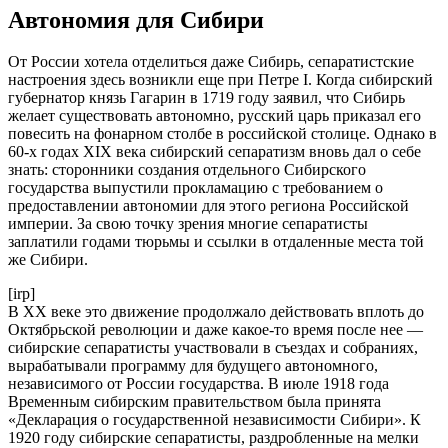
Автономия для Сибири
От России хотела отделиться даже Сибирь, сепаратистские
настроения здесь возникли еще при Петре I. Когда сибирский
губернатор князь Гагарин в 1719 году заявил, что Сибирь
желает существовать автономно, русский царь приказал его
повесить на фонарном столбе в российской столице. Однако в
60-х годах XIX века сибирский сепаратизм вновь дал о себе
знать: сторонники создания отдельного Сибирского
государства выпустили прокламацию с требованием о
предоставлении автономии для этого региона Российской
империи. За свою точку зрения многие сепаратисты
заплатили годами тюрьмы и ссылки в отдаленные места той
же Сибири.
[irp]
В XX веке это движение продолжало действовать вплоть до
Октябрьской революции и даже какое-то время после нее —
сибирские сепаратисты участвовали в съездах и собраниях,
вырабатывали программу для будущего автономного,
независимого от России государства. В июле 1918 года
Временным сибирским правительством была принята
«Декларация о государственной независимости Сибири». К
1920 году сибирские сепаратисты, раздробленные на мелки