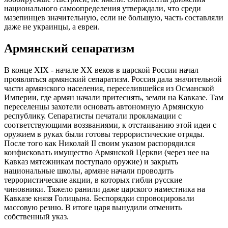
национального самоопределения утверждали, что среди
мазепинцев значительную, если не большую, часть составляли
даже не украинцы, а евреи.
Армянский сепаратизм
В конце XIX - начале XX веков в царской России начал
проявляться армянский сепаратизм. Россия дала значительной
части армянского населения, переселившейся из Османской
Империи, где армян начали притеснять, земли на Кавказе. Там
переселенцы захотели основать автономную Армянскую
республику. Сепаратисты печатали прокламации с
соответствующими воззваниями, к отстаиванию этой идеи с
оружием в руках были готовы террористические отряды.
После того как Николай II своим указом распорядился
конфисковать имущество Армянской Церкви (через нее на
Кавказ мятежникам поступало оружие) и закрыть
национальные школы, армяне начали проводить
террористические акции, в которых гибли русские
чиновники. Тяжело ранили даже царского наместника на
Кавказе князя Голицына. Беспорядки спровоцировали
массовую резню. В итоге царя вынудили отменить
собственный указ.