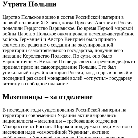
Утрата Польши
Царство Польское вошло в состав Российской империи в
первой половине XIX века, когда Пруссия, Австрия и Россия
поделили Герцогство Варшавское. Во время Первой мировой
войны Царство Польское оккупировали немецко-австрийские
войска. Германией и Австро-Венгрией было принято
совместное решение о создании на оккупированной
территории самостоятельного государства, получившего
название Королевство Польское. По сути, оно было
марионеточным. Николай II еще до своего отречения де-факто
признал право на самоопределение Польши. Это был
уникальный случай в истории России, когда царь в первый и
последний раз своей монаршей волей «отпустил» государеву
вотчину в свободное плавание.
Мазепинцы – за отделение
В последние годы существования Российской империи на
территории современной Украины активизировались
националисты – мазепинцы – требовавшие отделения
Малороссии от России. Широкой поддержки среди местного
населения идеи «самостийной Украины», активно
лоббируемые Австрией, не имели. Оппоненты движения