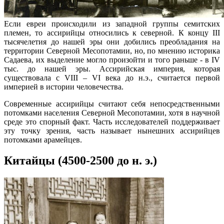
Если евреи происходили из западной группы семитских
племен, то ассирийцы относились к северной. К концу III
тысячелетия до нашей эры они добились преобладания на
территории Северной Месопотамии, но, по мнению историка
Садаева, их выделение могло произойти и того раньше - в IV
тыс. до нашей эры. Ассирийская империя, которая
существовала с VIII – VI века до н.э., считается первой
империей в истории человечества.
Современные ассирийцы считают себя непосредственными
потомками населения Северной Месопотамии, хотя в научной
среде это спорный факт. Часть исследователей поддерживает
эту точку зрения, часть называет нынешних ассирийцев
потомками арамейцев.
Китайцы (4500-2500 до н. э.)