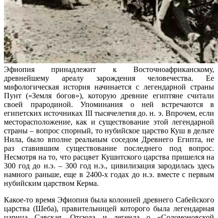
Эфиопия принадлежит к Восточноафриканскому,
древнейшему ареалу зарождения человечества. Ее
мифологическая история начинается с легендарной страны
Пунт («Земля богов»), которую древние египтяне считали
своей прародиной. Упоминания о ней встречаются в
египетских источниках III тысячелетия до. н. э. Впрочем, если
месторасположение, как и существование этой легендарной
страны – вопрос спорный, то нубийское царство Куш в дельте
Нила, было вполне реальным соседом Древнего Египта, не
раз ставившим существование последнего под вопрос.
Несмотря на то, что расцвет Кушитского царства пришелся на
300 год до н.э. – 300 год н.э., цивилизация зародилась здесь
намного раньше, еще в 2400-х годах до н.э. вместе с первым
нубийским царством Керма.
Какое-то время Эфиопия была колонией древнего Сабейского
царства (Шеба), правительницей которого была легендарная
царица Савская. Отсюда и легенда о «Соломоновской