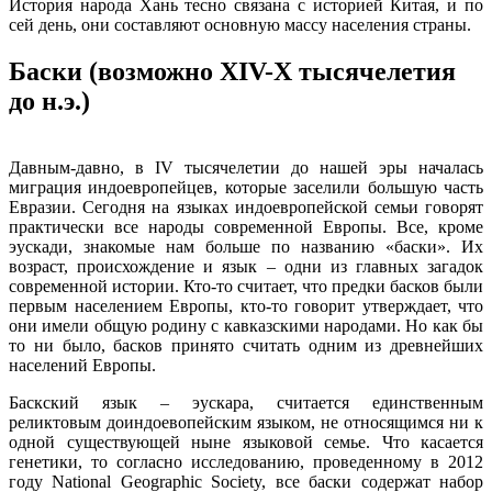
История народа Хань тесно связана с историей Китая, и по
сей день, они составляют основную массу населения страны.
Баски (возможно XIV-X тысячелетия
до н.э.)
Давным-давно, в IV тысячелетии до нашей эры началась
миграция индоевропейцев, которые заселили большую часть
Евразии. Сегодня на языках индоевропейской семьи говорят
практически все народы современной Европы. Все, кроме
эускади, знакомые нам больше по названию «баски». Их
возраст, происхождение и язык – одни из главных загадок
современной истории. Кто-то считает, что предки басков были
первым населением Европы, кто-то говорит утверждает, что
они имели общую родину с кавказскими народами. Но как бы
то ни было, басков принято считать одним из древнейших
населений Европы.
Баскский язык – эускара, считается единственным
реликтовым доиндоевопейским языком, не относящимся ни к
одной существующей ныне языковой семье. Что касается
генетики, то согласно исследованию, проведенному в 2012
году National Geographic Society, все баски содержат набор