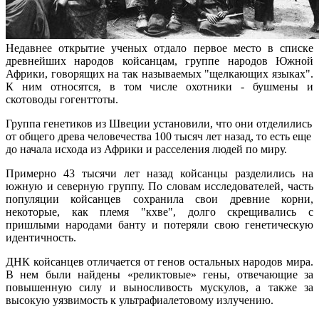
Недавнее открытие ученых отдало первое место в списке
древнейших народов койсанцам, группе народов Южной
Африки, говорящих на так называемых "щелкающих языках".
К ним относятся, в том числе охотники - бушмены и
скотоводы гогенттоты.
Группа генетиков из Швеции установили, что они отделились
от общего древа человечества 100 тысяч лет назад, то есть еще
до начала исхода из Африки и расселения людей по миру.
Примерно 43 тысячи лет назад койсанцы разделились на
южную и северную группу. По словам исследователей, часть
популяции койсанцев сохранила свои древние корни,
некоторые, как племя "кхве", долго скрещивались с
пришлыми народами банту и потеряли свою генетическую
идентичность.
ДНК койсанцев отличается от генов остальных народов мира.
В нем были найдены «реликтовые» гены, отвечающие за
повышенную силу и выносливость мускулов, а также за
высокую уязвимость к ультрафиалетовому излучению.