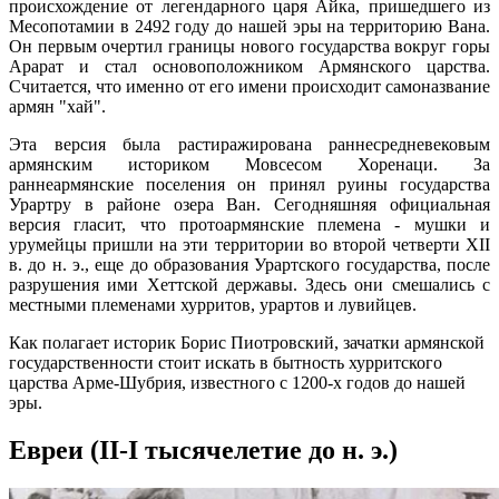
происхождение от легендарного царя Айка, пришедшего из
Месопотамии в 2492 году до нашей эры на территорию Вана.
Он первым очертил границы нового государства вокруг горы
Арарат и стал основоположником Армянского царства.
Считается, что именно от его имени происходит самоназвание
армян "хай".
Эта версия была растиражирована раннесредневековым
армянским историком Мовсесом Хоренаци. За
раннеармянские поселения он принял руины государства
Урартру в районе озера Ван. Сегодняшняя официальная
версия гласит, что протоармянские племена - мушки и
урумейцы пришли на эти территории во второй четверти XII
в. до н. э., еще до образования Урартского государства, после
разрушения ими Хеттской державы. Здесь они смешались с
местными племенами хурритов, урартов и лувийцев.
Как полагает историк Борис Пиотровский, зачатки армянской
государственности стоит искать в бытность хурритского
царства Арме-Шубрия, известного с 1200-х годов до нашей
эры.
Евреи (II-I тысячелетие до н. э.)