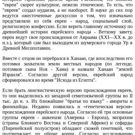
"евреи" скорее культурное, нежели этническое. То есть, что
"евреев" создал иудаизм, а не наоборот. В науке до сих пор
ведутся ожесточенные дискуссии о том, что изначально
представляли из себя евреи - народ, социальный слой,
религиозную конфессию. Если верить главному источнику по
древнейшей истории еврейского народа - Ветхому завету,
евреи ведут свое происхождения от Авраама (XXI—XX в. до
н.э.), который сам был выходцем из шумерского города Ур в
Древней Месопотамии.
Вместе с отцом он перебрался в Ханаан, где впоследствии его
потомки захватили земли местных народов (по легенде,
потомков сына Ноя - Хама) и назвали Ханаан "землей
Израиля". Согласно другой версии, еврейский народ
сформировался во время "Исхода из Египта".
Если брать лингвистическую версию происхождения евреев,
то они выделились из западной семитоязычной группы во II
тыс. до н. э. Их ближайшие "братья по языку" - амориты и
финикийцы. Недавно появилась и «генетическая версия»
происхождения еврейского народа. Согласно ей три основные
группы евреев - ашкенази (Америка - Европа), мизрахим
(страны Ближнего Востока и Северной Африке) и сефарды
(Пиренейский полуостров) обладают схожей генетикой, что
подтверждает их общие корни. Согласно исследованию