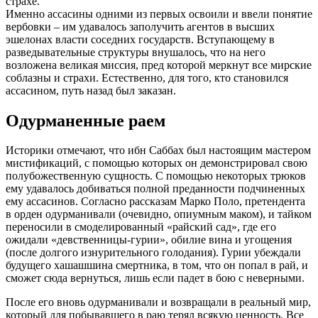
страхе.
Именно ассасины одними из первых освоили и ввели понятие
вербовки – им удавалось заполучить агентов в высших
эшелонах власти соседних государств. Вступающему в
разведывательные структуры внушалось, что на него
возложена великая миссия, пред которой меркнут все мирские
соблазны и страхи. Естественно, для того, кто становился
ассасином, путь назад был заказан.
Одурманенные раем
Историки отмечают, что ибн Саббах был настоящим мастером
мистификаций, с помощью которых он демонстрировал свою
полубожественную сущность. С помощью некоторых трюков
ему удавалось добиваться полной преданности подчиненных
ему ассасинов. Согласно рассказам Марко Поло, претендента
в орден одурманивали (очевидно, опиумным маком), и тайком
переносили в смоделированный «райский сад», где его
ожидали «девственницы-гурии», обилие вина и угощения
(после долгого изнурительного голодания). Гурии убеждали
будущего хашашшина смертника, в том, что он попал в рай, и
сможет сюда вернуться, лишь если падет в бою с неверными.
После его вновь одурманивали и возвращали в реальный мир,
который для побывавшего в раю терял всякую ценность. Все