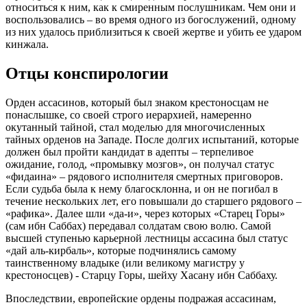
относиться к ним, как к смиренным послушникам. Чем они и
воспользовались – во время одного из богослужений, одному
из них удалось приблизиться к своей жертве и убить ее ударом
кинжала.
Отцы конспирологии
Орден ассасинов, который был знаком крестоносцам не
понаслышке, со своей строго иерархией, намеренно
окутанный тайной, стал моделью для многочисленных
тайных орденов на Западе. После долгих испытаний, которые
должен был пройти кандидат в адепты – терпеливое
ожидание, голод, «промывку мозгов», он получал статус
«фидаина» – рядового исполнителя смертных приговоров.
Если судьба была к нему благосклонна, и он не погибал в
течение нескольких лет, его повышали до старшего рядового –
«рафика». Далее шли «да-и», через которых «Старец Горы»
(сам ибн Саббах) передавал солдатам свою волю. Самой
высшей ступенью карьерной лестницы ассасина был статус
«дай аль-кирбаль», которые подчинялись самому
таинственному владыке (или великому магистру у
крестоносцев) - Старцу Горы, шейху Хасану ибн Саббаху.
Впоследствии, европейские ордены подражая ассасинам,