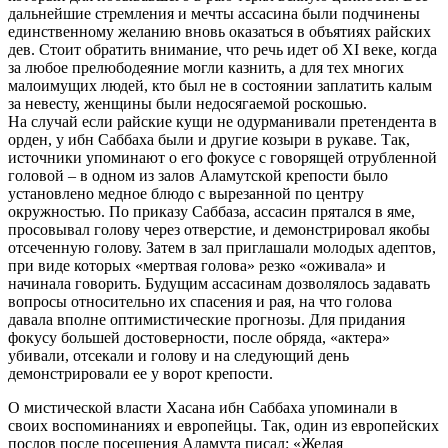
дальнейшие стремления и мечты ассасина были подчинены
единственному желанию вновь оказаться в объятиях райских
дев. Стоит обратить внимание, что речь идет об XI веке, когда
за любое прелюбодеяние могли казнить, а для тех многих
малоимущих людей, кто был не в состоянии заплатить калым
за невесту, женщины были недосягаемой роскошью.
На случай если райские кущи не одурманивали претендента в
орден, у ибн Саббаха были и другие козыри в рукаве. Так,
источники упоминают о его фокусе с говорящей отрубленной
головой – в одном из залов Аламутской крепости было
установлено медное блюдо с вырезанной по центру
окружностью. По приказу Саббаза, ассасин прятался в яме,
просовывал голову через отверстие, и демонстрировал якобы
отсеченную голову. Затем в зал приглашали молодых адептов,
при виде которых «мертвая голова» резко «оживала» и
начинала говорить. Будущим ассасинам дозволялось задавать
вопросы относительно их спасения и рая, на что голова
давала вполне оптимистические прогнозы. Для придания
фокусу большей достоверности, после обряда, «актера»
убивали, отсекали и голову и на следующий день
демонстрировали ее у ворот крепости.
О мистической власти Хасана ибн Саббаха упоминали в
своих воспоминаниях и европейцы. Так, один из европейских
послов после посещения Аламута писал: «Желая