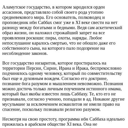
Аламутское государство, в котором зародился орден
ассасинов, представляло собой своего рода утопию
средневекового мира. Его основатель, полководец и
проповедник ибн Саббах смог уже в XI веке свести на нет
разницу между богатыми и бедными. Ведя сам аскетический
образ жизни, он наложил строжайший запрет на все
проявления роскоши: пиры, охоты, наряды. Любое
непослушание каралось смертью, что не обошло даже его
собственного сына, на которого пало подозрение на
несоблюдение законов.
Все государство низаритов, которое простиралось на
территории Персии, Сирии, Ирана и Ирака, беспрекословно
подчинялось одному человеку, который по совместительству
был еще и духовным вождем. Согласно его доктрине,
познание бога разумом и мышлением невозможно. Познания
можно достичь только личным поучением истинного имама,
который был якобы известен лишь Саббаху. Те, кто его не
признавали, согласно учению, попадали в ад. Никакие другие
мусульмане за исключением исмаилитов не имели право на
спасение, поскольку познавали религию разумом.
Несмотря на свою простоту, программа ибн Саббаха идеально
прижилась в арабском обществе XI века. Она не