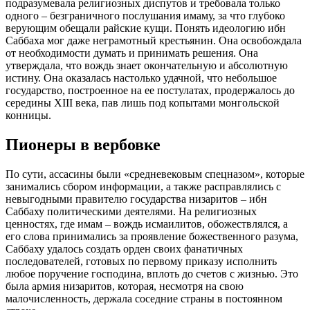
подразумевала религиозных диспутов и требовала только
одного – безграничного послушания имаму, за что глубоко
верующим обещали райские кущи. Понять идеологию ибн
Саббаха мог даже неграмотный крестьянин. Она освобождала
от необходимости думать и принимать решения. Она
утверждала, что вождь знает окончательную и абсолютную
истину. Она оказалась настолько удачной, что небольшое
государство, построенное на ее постулатах, продержалось до
середины XIII века, пав лишь под копытами монгольской
конницы.
Пионеры в вербовке
По сути, ассасины были «средневековым спецназом», которые
занимались сбором информации, а также расправлялись с
невыгодными правителю государства низаритов – ибн
Саббаху политическими деятелями. На религиозных
ценностях, где имам – вождь исмаилитов, обожествлялся, а
его слова принимались за проявление божественного разума,
Саббаху удалось создать орден своих фанатичных
последователей, готовых по первому приказу исполнить
любое поручение господина, вплоть до счетов с жизнью. Это
была армия низаритов, которая, несмотря на свою
малочисленность, держала соседние страны в постоянном