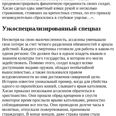
продемонстрировать фанатичную преданность своих солдат,
Хасан сделал едва заметный взмах рукой и несколько
стражников, стоявших на крепостных стенах, по его приказу
незамедлительно сбросились в глубокое ущелье…».
Узкоспециализированный спецназ
Несмотря на свою малочисленность, ассасины уменьшали
свои потери за счет четкого разделения обязанностей и ареала
действий. Каждого смертника готовили для работы в каком-то
одном регионе. Он должен был в идеале владеть языком и
знанием культуры того государства, в котором его могли
задействовать. Помимо этого, солдат владел всеми
доступными видами оружия, обладал необычайной
выносливостью, а также пользовался правом
вседозволенности во имя достижения священной цели.
Истории известен уникальный пример, когда для убийства
одного из европейских князей, слывшего ярым католиком,
Хасан приказал нескольким ассасином обратиться в
христианство. Они прошли обряд крещения и спустя
некоторое время прослыли ярыми католиками, ревностно
соблюдавшими все посты. Они проводили долгие часы в
молитвах, отпускали пожертвования, принимали
страждущих. В конце концов, даже стража храма стала