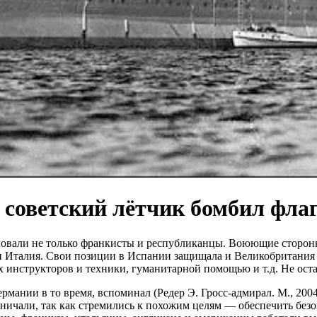
советский лётчик бомбил флаг
твовали не только франкисты и республиканцы. Воюющие сторон
 Италия. Свои позиции в Испании защищала и Великобритания 
инструкторов и техники, гуманитарной помощью и т.д. Не остал
мании в то время, вспоминал (Редер Э. Гросс-адмирал. М., 2004
ничали, так как стремились к похожим целям — обеспечить безо