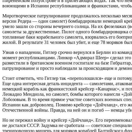
Пиренейском полуострове и в прилегающих водах. Так что немц
воюющими в Испании республиканцами и франкистами, чтобы 
Миротворческое патрулирование продолжалось несколько меся
версии Редера — один самолет) бомбардировали немецкий крей
умело зашли со стороны вечернего солнца. На их фюзеляжах (в
самолеты за дружественные. Пилот одного бомбардировщика сб
топливные баки корабельного самолета, взорвались его боепри
жилой. В результате 31 человек был убит, и еще 78 моряков бы
Узнав о нападении, Гитлер срочно вернулся в Берлин из коман
момент республиканцами. Линкор «Адмирал Шеер» сделал это 3
разместили в британском военном госпитале на базе Гибралта
патрулирование и просто наблюдали за происходящим и демонст
Стоит отметить, что Гитлер так «переполошился» еще и потому,
Еще одна интересная деталь инцидента — самолетами, атаков
немецкий корабль как франкистский крейсер «Канариас», и п
Леокадио Мендиола, но самолет, бомбы которого нанесли «До
Лобозовым. В то время прямое участие советских военных спе
Испании как доброволец. Помимо крейсера «Дойчланд», его жер
Отечественной войны. Правда, на ней он и погиб — немцы убил
Но не пережил войну и крейсер «Дойчланд». Его переименовал
не достался СССР. Задумка не сработала — советские специали
тренировочную мишень для моряков кораблей Балтийского флота,