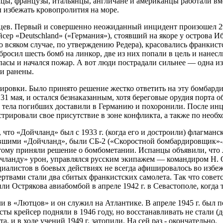
ы, французы, итальянцы, англичане и американцы работали вмест
избежать кровопролития на море.
цев. Первый и совершенно неожиданный инцидент произошел 29 
сер «Deutschland» («Германия»), стоявший на якоре у острова 
о всяком случае, по утверждению Редера), красовались франкис
росил шесть бомб на линкор, две из них попали в цель и нанес
пасы и начался пожар. А вот люди пострадали сильнее — одна и
ли ранены.
дировки. Было принято решение жестко ответить на эту бомбард
1 мая, и остался безнаказанным, хотя береговые орудия порта 
р, тела погибших доставили в Германию и похоронили. После и
рировали свое присутствие в зоне конфликта, а также по необх
 что «Дойчланд» был с 1933 г. (когда его и достроили) флагманс
авшими «Дойчланд», были СБ-2 («Скоростной бомбардировщик»-2
отому приняли решение о бомбометании. Испанцы объявили, что
йчланду» урон, управлялся русским экипажем — командиром Н. 
циалистов в боевых действиях не всегда афишировалось во изб
твами стали два сбитых франкистских самолета. Так что советс
и Острякова авиабомбой в апреле 1942 г. в Севастополе, когда 
и в «Лютцов» и он служил на Атлантике. В апреле 1945 г. был 
сты крейсер подняли в 1946 году, но восстанавливать не стали (
 и в ходе учений 1949 г. затопили. На сей раз - окончательно.