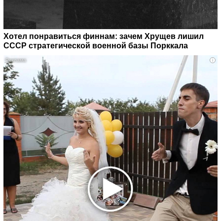
Хотел понравиться финнам: зачем Хрущев лишил
СССР стратегической военной базы Порккала
i