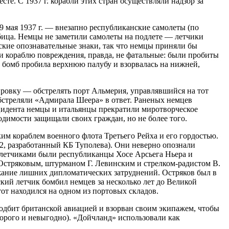
е. С 1937 г. корабли этих стран осуществляли надзор за
мая 1937 г. — внезапно республиканские самолеты (по
Ибица. Немцы не заметили самолеты на подлете — летчики
тские опознавательные знаки, так что немцы приняли бы
ли кораблю повреждения, правда, не фатальные: были пробиты
з бомб пробила верхнюю палубу и взорвалась на нижней,
ировку — обстрелять порт Альмерия, управлявшийся на тот
обстреляли «Адмирала Шеера» в ответ. Раненых немцев
нцидента немцы и итальянцы прекратили миротворческое
одимости защищали своих граждан, но не более того.
ким кораблем военного флота Третьего Рейха и его гордостью.
, разработанный КБ Туполева). Они неверно опознали
 летчиками были республиканцы Хосе Арсьега Ньера и
Остряковым, штурманом Г. Левинским и стрелком-радистом В.
ежание лишних дипломатических затруднений. Остряков был в
кий летчик бомбил немцев за несколько лет до Великой
тот находился на одном из портовых складов.
подбит британской авиацией и взорван своим экипажем, чтобы
дорого и невыгодно). «Дойчланд» использовали как