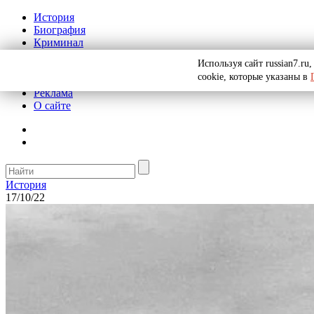
История
Биография
Криминал
СССР
Используя сайт russian7.r
Тайны
cookie, которые указаны в
Рекомендации
Реклама
О сайте
История
17/10/22