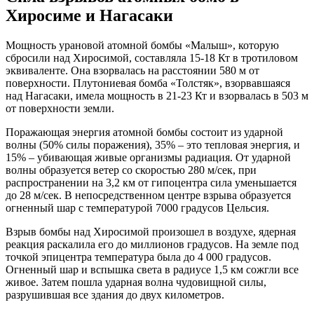
Хиросиме и Нагасаки
Мощность урановой атомной бомбы «Малыш», которую
сбросили над Хиросимой, составляла 15-18 Кт в тротиловом
эквиваленте. Она взорвалась на расстоянии 580 м от
поверхности. Плутониевая бомба «Толстяк», взорвавшаяся
над Нагасаки, имела мощность в 21-23 Кт и взорвалась в 503 м
от поверхности земли.
Поражающая энергия атомной бомбы состоит из ударной
волны (50% силы поражения), 35% – это тепловая энергия, и
15% – убивающая живые организмы радиация. От ударной
волны образуется ветер со скоростью 280 м/сек, при
распространении на 3,2 км от гипоцентра сила уменьшается
до 28 м/сек. В непосредственном центре взрыва образуется
огненный шар с температурой 7000 градусов Цельсия.
Взрыв бомбы над Хиросимой произошел в воздухе, ядерная
реакция раскалила его до миллионов градусов. На земле под
точкой эпицентра температура была до 4 000 градусов.
Огненный шар и вспышка света в радиусе 1,5 км сожгли все
живое. Затем пошла ударная волна чудовищной силы,
разрушившая все здания до двух километров.