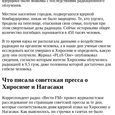
ядерщики были знакомы с последствиями радиационного
облучения.
Местное население городов, подвергшихся ядерной
бомбардировке, никак не было защищено. Те, кто уцелел,
бродили на пепелище, отыскивая свои семьи, получая при
этом смертельные дозы радиации. Сейчас историками общее
количество погибших оценивается в 450 тысяч человек.
В то время наука не располагала данными о воздействии
радиации на организм человека, а в наши дни ученые смогли
исследовать кости умерших в Хиросиме и определить, какую
дозу они получили. Журнал «PLoS One» опубликовал
сведения, согласно которым жители Хиросимы облучились
радиацией в 9,5 грэя, даже половины которой достаточно для
гибели человека.
Что писала советская пресса о
Хиросиме и Нагасаки
Корреспондент радио «Вести FM» провел журналистское
расследование по страницам советской прессы за те дни,
которые соответствовали дням ядерной атаки на Хиросиму и
Нагасаки. Как выяснилось, ни строчки в газетах не было