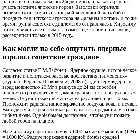
написано об этом событии. Люди не знали, какая страшная
участь постигла японские города. Заголовки отражали
решимость покончить с японской военщиной, дать бой и
победить фашистского агрессора на Дальнем Востоке. В то же
время группа советских дипломатов отправилась в Хиросиму,
чтобы увидеть все своими глазами. То, что они описывали,
рассекретили только в 2015 году.
Как могли на себе ощутить ядерные
взрывы советские граждане
Согласно статье Е.М.Лабунец «Ядерное оружие: историческое
развитие и политико-правовые последствия применения»
(журнал «Юристъ-Правоведъ», 2008 г.), один термоядерный
заряд мощностью 20 Мт в радиусе до 24 км способен
полностью разрушить все дома и сравнять их с поверхностью
земли. Он уничтожает все живое на расстоянии до 140 км.
Происходит радиоактивное заражение воздуха, воды и почвы.
Выводится из строя техника, разрушаются предметы, массово
гибнут люди. Одной бомбы достаточно, чтобы уничтожить
любой город на планете.
На Хиросиму сбросили бомбу в 1000 раз менее мощную (1 Мт
= 1000 Кт). Радиус поражения ядерной бомбы средней