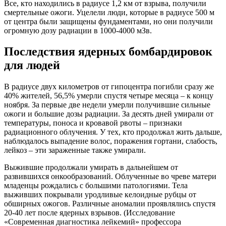
Все, кто находились в радиусе 1,2 км от взрыва, получили
смертельные ожоги. Уцелели люди, которые в радиусе 500 м
от центра были защищены фундаментами, но они получили
огромную дозу радиации в 1000-4000 мЗв.
Последствия ядерных бомбардировок
для людей
В радиусе двух километров от гипоцентра погибли сразу же
40% жителей, 56,5% умерли спустя четыре месяца – к концу
ноября. За первые две недели умерли получившие сильные
ожоги и большие дозы радиации. За десять дней умирали от
температуры, поноса и кровавой рвоты – признаки
радиационного облучения. У тех, кто продолжал жить дальше,
наблюдалось выпадение волос, поражения гортани, слабость,
лейкоз – эти зараженные также умирали.
Выжившие продолжали умирать в дальнейшем от
развившихся онкообразований. Облученные во чреве матери
младенцы рождались с большими патологиями. Тела
выживших покрывали уродливые келоидные рубцы от
обширных ожогов. Различные аномалии проявлялись спустя
20-40 лет после ядерных взрывов. (Исследование
«Современная диагностика лейкемий» профессора