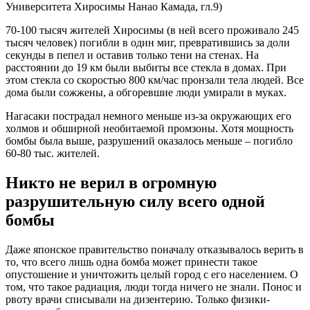
Университета Хиросимы Нанао Камада, гл.9)
70-100 тысяч жителей Хиросимы (в ней всего проживало 245
тысяч человек) погибли в один миг, превратившись за доли
секунды в пепел и оставив только тени на стенах. На
расстоянии до 19 км были выбиты все стекла в домах. При
этом стекла со скоростью 800 км/час пронзали тела людей. Все
дома были сожжены, а обгоревшие люди умирали в муках.
Нагасаки пострадал немного меньше из-за окружающих его
холмов и обширной необитаемой промзоны. Хотя мощность
бомбы была выше, разрушений оказалось меньше – погибло
60-80 тыс. жителей.
Никто не верил в огромную
разрушительную силу всего одной
бомбы
Даже японское правительство поначалу отказывалось верить в
то, что всего лишь одна бомба может принести такое
опустошение и уничтожить целый город с его населением. О
том, что такое радиация, люди тогда ничего не знали. Понос и
рвоту врачи списывали на дизентерию. Только физики-