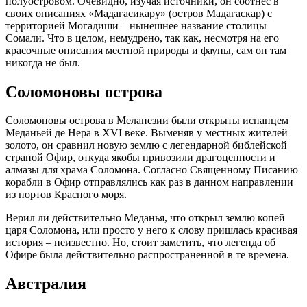
полуостровом. Очевидно, изучая источники, он соотнес в
своих описаниях «Мадагасикару» (остров Мадагаскар) с
территорией Могадиши – нынешнее название столицы
Сомали. Что в целом, немудрено, так как, несмотря на его
красочные описания местной природы и фауны, сам он там
никогда не был.
Соломоновы острова
Соломоновы острова в Меланезии были открыты испанцем
Меданьей де Нера в XVI веке. Выменяв у местных жителей
золото, он сравнил новую землю с легендарной библейской
страной Офир, откуда якобы привозили драгоценности и
алмазы для храма Соломона. Согласно Священному Писанию
корабли в Офир отправлялись как раз в данном направлении
из портов Красного моря.
Верил ли действительно Меданья, что открыл землю копей
царя Соломона, или просто у него к слову пришлась красивая
история – неизвестно. Но, стоит заметить, что легенда об
Офире была действительно распространенной в те времена.
Австралия