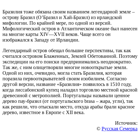
Бразилия тоже обязана своим названием легендарной земле –
острову Бразил (О’Бразил и Хай-Бразил) из ирландской
мифологии. По крайней мере, по одной из версий.
Мифологический остров в Атлантическом океане был нанесен
на многие карты XIV—XVII веков. Чаще всего он
изображался к Западу от Ирландии.
Легендарный остров обещал большие перспективы, так как
считался островом Блаженных, Землей Обетованной. Поэтому
экспедиции на его поиски предпринимались неоднократно.
Так же, с ним олицетворяли многие новооткрытые земли.
Одной из них, очевидно, могла стать Бразилия, которая
поразила первооткрывателей своим изобилием. Согласно
другой версии, название «Бразилия» появилось в 1510 году,
когда лиссабонский купец наладил торговлю местной красной
древесиной с метрополией. Португальцы называли ценное
дерево пау-бразил (от португальского brasa – жара, угли), так
как решили, что отыскали место, откуда арабы брали красное
дерево, известное в Европе с XII века.
Источник:
©
Русская Семерка