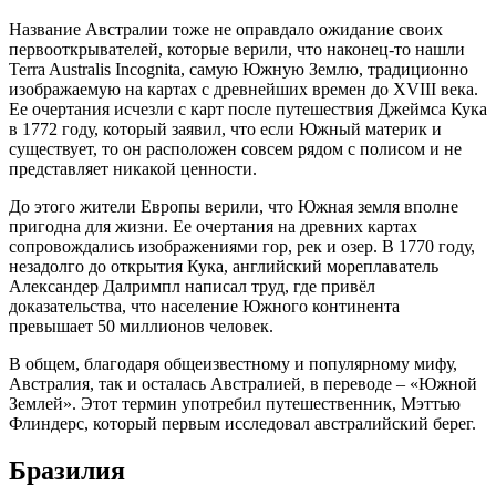
Название Австралии тоже не оправдало ожидание своих
первооткрывателей, которые верили, что наконец-то нашли
Terra Australis Incognita, самую Южную Землю, традиционно
изображаемую на картах с древнейших времен до XVIII века.
Ее очертания исчезли с карт после путешествия Джеймса Кука
в 1772 году, который заявил, что если Южный материк и
существует, то он расположен совсем рядом с полисом и не
представляет никакой ценности.
До этого жители Европы верили, что Южная земля вполне
пригодна для жизни. Ее очертания на древних картах
сопровождались изображениями гор, рек и озер. В 1770 году,
незадолго до открытия Кука, английский мореплаватель
Александер Далримпл написал труд, где привёл
доказательства, что население Южного континента
превышает 50 миллионов человек.
В общем, благодаря общеизвестному и популярному мифу,
Австралия, так и осталась Австралией, в переводе – «Южной
Землей». Этот термин употребил путешественник, Мэттью
Флиндерс, который первым исследовал австралийский берег.
Бразилия