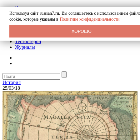
История
Биография
Используя сайт russian7.ru, Вы соглашаетесь с использованием файл
Криминал
cookie, которые указаны в
Политике конфиденциальности
Реклама на сайте
О сайте
ХОРОШО
Рекомендательные статьи
Тестостерон
Журналы
История
25/03/18