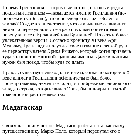
Почему Гренландия — огромный остров, сплошь и рядом
покрытый ледником —называется именно Гренландия (по-
норвежски Grønland), что в переводе означает «Зеленая
земля»? Создается впечатление, что открывшие ее викинги
немного перемудрили с географическими ориентирами и
перепутали ее с Ирландией или Британией. Но есть и более
увлекательная версия. Согласно хронисту XI века Ари
Мудрому, Гренландия получила свое название с легкой руки
ее первооткрывателя Эрика Рыжего, который хотел привлечь
туда колонистов многообещающим именем. Даже викингам
нужен был повод, чтобы куда-то плыть.
Правда, существует еще одна гипотеза, согласно которой в X
веке климат в Гренландии действительно был более
гостеприимным, нежели сегодня, и прибрежные районы юго-
запада острова, которые видел Эрик, были покрыты густой
травянистой растительностью.
Мадагаскар
Своим названием остров Мадагаскар обязан итальянскому
путешественнику Марко Поло, который перепутал его с