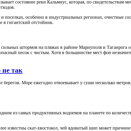
вает состояние реки Кальмиус, которая, по свидетельствам мес
тходов.
х и поселках, особенно в индустриальных регионах, очистные с
е в гигантский отстойник.
е сильных штормов на пляжах в районе Мариуполя и Таганрога 
опасный песок с чистым. Хотя в большинстве мест фон незначит
 не так
 берегов. Море ежегодно отвоевывает у суши несколько метров,
одним из самых продуктивных водоемов на планете по количеств
олее известны скат-хвостокол, чей ядовитый шип может причинит