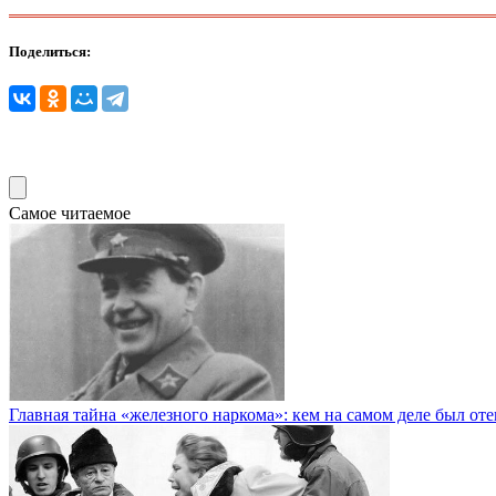
Поделиться:
Самое читаемое
Главная тайна «железного наркома»: кем на самом деле был от