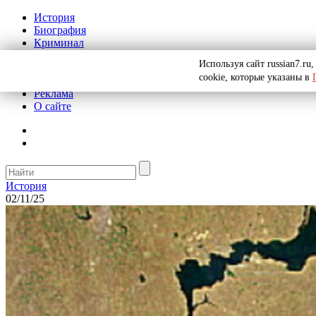
История
Биография
Криминал
СССР
Используя сайт russian7.r
Тайны
cookie, которые указаны в
Рекомендации
Реклама
О сайте
История
02/11/25