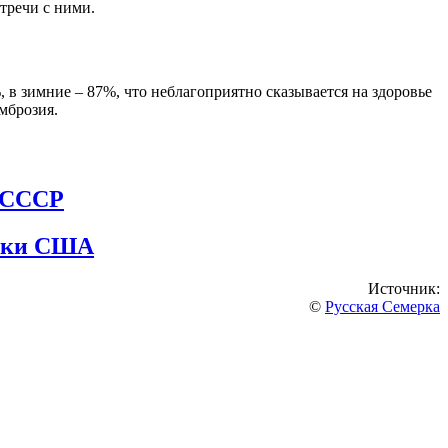
тречи с ними.
в зимние – 87%, что неблагоприятно сказывается на здоровье
мброзия.
 ССС
Р
ряки США
Источник:
©
Русская Семерка