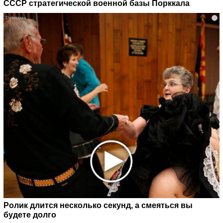
СССР стратегической военной базы Порккала
i
Ролик длится несколько секунд, а смеяться вы
будете долго