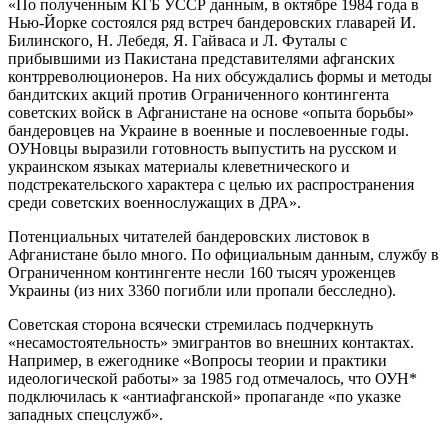
«По полученным КГБ УССР данным, в октябре 1984 года в
Нью-Йорке состоялся ряд встреч бандеровских главарей И.
Билинского, Н. Лебедя, Я. Гайваса и Л. Футалы с
прибывшими из Пакистана представителями афганских
контрреволюционеров. На них обсуждались формы и методы
бандитских акций против Ограниченного контингента
советских войск в Афганистане на основе «опыта борьбы»
бандеровцев на Украине в военные и послевоенные годы.
ОУНовцы выразили готовность выпустить на русском и
украинском языках материалы клеветнического и
подстрекательского характера с целью их распространения
среди советских военнослужащих в ДРА».
Потенциальных читателей бандеровских листовок в
Афганистане было много. По официальным данным, службу в
Ограниченном контингенте несли 160 тысяч уроженцев
Украины (из них 3360 погибли или пропали бесследно).
Советская сторона всячески стремилась подчеркнуть
«несамостоятельность» эмигрантов во внешних контактах.
Например, в ежегоднике «Вопросы теории и практики
идеологической работы» за 1985 год отмечалось, что ОУН*
подключилась к «антиафганской» пропаганде «по указке
западных спецслужб».