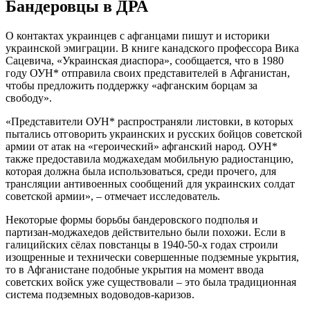
Бандеровцы в ДРА
О контактах украинцев с афганцами пишут и историки
украинской эмиграции. В книге канадского профессора Вика
Сацевича, «Украинская диаспора», сообщается, что в 1980
году ОУН* отправила своих представителей в Афганистан,
чтобы предложить поддержку «афганским борцам за
свободу».
«Представители ОУН* распространяли листовки, в которых
пытались отговорить украинских и русских бойцов советской
армии от атак на «героический» афганский народ. ОУН*
также предоставила моджахедам мобильную радиостанцию,
которая должна была использоваться, среди прочего, для
трансляции антивоенных сообщений для украинских солдат
советской армии», – отмечает исследователь.
Некоторые формы борьбы бандеровского подполья и
партизан-моджахедов действительно были похожи. Если в
галицийских сёлах повстанцы в 1940-50-х годах строили
изощренные и технически совершенные подземные укрытия,
то в Афганистане подобные укрытия на момент ввода
советских войск уже существовали – это была традиционная
система подземных водоводов-каризов.