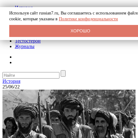
История
Биография
Используя сайт russian7.ru, Вы соглашаетесь с использованием файл
Криминал
cookie, которые указаны в
Политике конфиденциальности
Реклама на сайте
О сайте
ХОРОШО
Рекомендательные статьи
Тестостерон
Журналы
История
25/06/22