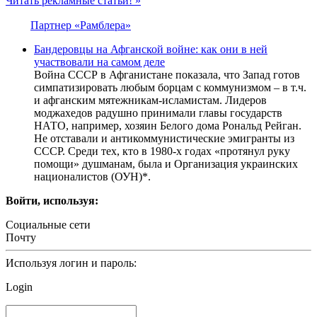
Читать рекламные статьи! »
Партнер «Рамблера»
Бандеровцы на Афганской войне: как они в ней
участвовали на самом деле
Война СССР в Афганистане показала, что Запад готов
симпатизировать любым борцам с коммунизмом – в т.ч.
и афганским мятежникам-исламистам. Лидеров
моджахедов радушно принимали главы государств
НАТО, например, хозяин Белого дома Рональд Рейган.
Не отставали и антикоммунистические эмигранты из
СССР. Среди тех, кто в 1980-х годах «протянул руку
помощи» душманам, была и Организация украинских
националистов (ОУН)*.
Войти, используя:
Социальные сети
Почту
Используя логин и пароль:
Login