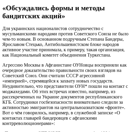
«Обсуждались формы и методы
бандитских акций»
Для украинских националистов сотрудничество с
мусульманскими народами против Советского Союза не было
чем-то новым. В основанном подручным Степана Бандеры,
Ярославом Стецько, Антибольшевистском блоке народов
активное участие принимала, к примеру, такая организация,
как Национальный комитет объединения Туркестана.
Агрессию Москвы в Афганистане ОУНовцы восприняли как
очередное доказательство правильности своих взглядов на
Советский Союз. Они считали СССР агрессивной
«империей», стремящейся к захвату новых государств.
Неудивительно, что представители ОУН* пошли на контакт с
моджахедами. Об этих встречах известно, например, из
рассекреченных на Украине документов республиканского
КГБ. Сотрудники госбезопасности внимательно следили за
активностью эмигрантов на центральноазиатском «фронте».
Вот о чём говорилось, например, в служебной записке «О
контактах главарей бандеровцев с афганскими
контрреволюционерами»: