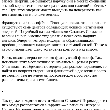
запасы энергии. Вырываются наружу они в местах смещений
земной коры, тектонических разломов или падений небесных
тел. При этом энергия может выходить на поверхность как
негативная, так и положительная.
Французский философ Рене Генон установил, что на планете
существуют семь центров обладающих мощной негативной
энергией. Их учёный назвал «башнями Сатаны». Согласно
версии Генона, именно туда упали с небес семь падших
ангелов. Энергия, которая исходит из образовавшихся
пробоин, позволяет наладить контакт с тёмной силой. Та же в
свою очередь даёт шанс установить контроль над миром.
В это, похоже, верил не только французский философ. Так,
поисками этих мест активно занимались в Третьем рейхе.
Учитывая, что Германия потерпела разгромное поражение, то
найти их вовремя сторонники фашистской идеологии просто
не смогли. Тем не менее на постсоветском пространстве
расположены три из семи башен.
.
Так где же находятся все эти «башни Сатаны»? Первые две из
них могут располагаться в Африке — в районах Нигера и
Судана. На территории этих современных государств тысячи