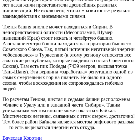
лет назад жили представители древнейших развитых
цивилизаций. Не исключено, что их «развитость» результат
взаимодействия с внеземными силами.
Третья башня вполне может находиться в Сирии. В
непосредственной близости (Месопотамия, Шумер —
нынешний Ирак) стоит искать и четвёртую башню.
А оставшиеся три башни находятся на территории бывшего
Советского Союза. Так, пятый источник негативной энергии
«обосновался» в Туркестане (к этому региону относятся все
азиатские республики, которые входили в состав Советского
Союза). Там есть пик Победы (7439 метров, высшая точка
Тянь-Шаня). Эта вершина «заработала» репутацию одной из
самых смертельных гор на планете. Не было ни одного
сезона, чтобы восхождения не сопровождались гибелью
людей.
По расчётам Генона, шестая и седьмая башни расположены
«ближе к Уралу или в западной части Сибири». Таким
уникальным местом вполне может оказаться Байкал.
Мистических легенды, связанных с этим озером, достаточно!
Тем более район Байкала является местом рифтового разлома
— то есть вырываться энергии есть откуда.
Вячеслав Коротин