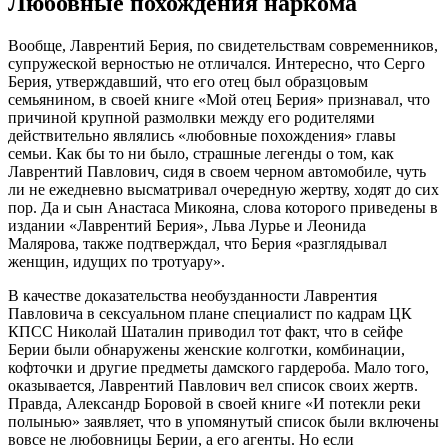
Любовные похождения наркома
Вообще, Лаврентий Берия, по свидетельствам современников,
супружеской верностью не отличался. Интересно, что Серго
Берия, утверждавший, что его отец был образцовым
семьянином, в своей книге «Мой отец Берия» признавал, что
причиной крупной размолвки между его родителями
действительно являлись «любовные похождения» главы
семьи. Как бы то ни было, страшные легенды о том, как
Лаврентий Павлович, сидя в своем черном автомобиле, чуть
ли не ежедневно высматривал очередную жертву, ходят до сих
пор. Да и сын Анастаса Микояна, слова которого приведены в
издании «Лаврентий Берия», Льва Лурье и Леонида
Малярова, также подтверждал, что Берия «разглядывал
женщин, идущих по тротуару».
В качестве доказательства необузданности Лаврентия
Павловича в сексуальном плане специалист по кадрам ЦК
КПСС Николай Шаталин приводил тот факт, что в сейфе
Берии были обнаружены женские колготки, комбинации,
кофточки и другие предметы дамского гардероба. Мало того,
оказывается, Лаврентий Павлович вел список своих жертв.
Правда, Александр Боровой в своей книге «И потекли реки
полынью» заявляет, что в упомянутый список были включены
вовсе не любовницы Берии, а его агенты. Но если