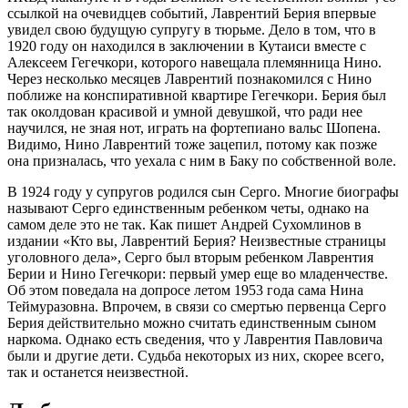
ссылкой на очевидцев событий, Лаврентий Берия впервые
увидел свою будущую супругу в тюрьме. Дело в том, что в
1920 году он находился в заключении в Кутаиси вместе с
Алексеем Гегечкори, которого навещала племянница Нино.
Через несколько месяцев Лаврентий познакомился с Нино
поближе на конспиративной квартире Гегечкори. Берия был
так околдован красивой и умной девушкой, что ради нее
научился, не зная нот, играть на фортепиано вальс Шопена.
Видимо, Нино Лаврентий тоже зацепил, потому как позже
она призналась, что уехала с ним в Баку по собственной воле.
В 1924 году у супругов родился сын Серго. Многие биографы
называют Серго единственным ребенком четы, однако на
самом деле это не так. Как пишет Андрей Сухомлинов в
издании «Кто вы, Лаврентий Берия? Неизвестные страницы
уголовного дела», Серго был вторым ребенком Лаврентия
Берии и Нино Гегечкори: первый умер еще во младенчестве.
Об этом поведала на допросе летом 1953 года сама Нина
Теймуразовна. Впрочем, в связи со смертью первенца Серго
Берия действительно можно считать единственным сыном
наркома. Однако есть сведения, что у Лаврентия Павловича
были и другие дети. Судьба некоторых из них, скорее всего,
так и останется неизвестной.