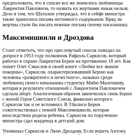
предположить, что в списке все же значились любовницы
Лаврентия Павловича, то назвать их жертвами никак нельзя.
Дело в том, что Шаталин утверждал, что в сейфе министра
также хранились письма интимного содержания. Вряд ли
жертвы стали бы писать нежные письма своему насильнику.
Максимишвили и Дроздова
Стоит отметить, что про пресловутый список поведал на
допросе в 1953 году полковник Рафаэль Саркисов, который
работал в охране Лаврентия Берии на протяжении 18 лет. Как
пишет Олег Смыслов в своей книге «Любви все звания
покорны», Саркисов, охарактеризовавший Берию как
человека «развратного и нечестного», называл среди
любовниц своего начальника студентку Майю Малочшеву,
которая в результате отношений с Лаврентием Павловичем
сделала аборт. Аналогичным образом закончилась связь Берии
с женой Героя Советского Союза, фамилию которого
Саркисов так и не вспомнил. В Тбилиси Берия
сожительствовал с некоей Максимишвили, которая
впоследствии родила ребенка. Саркисов по поручению
министра сдал младенца в детский дом.
Упоминал Саркисов и Лялю Дроздову. Если верить Антону