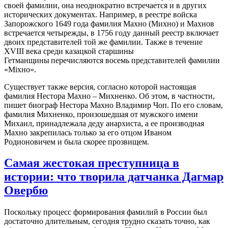
своей фамилии, она неоднократно встречается и в других
исторических документах. Например, в реестре войска
Запорожского 1649 года фамилия Махно (Михно) и Махнов
встречается четырежды, в 1756 году данный реестр включает
двоих представителей той же фамилии. Также в течение
XVIII века среди казацкой старшины
Гетманщины перечисляются восемь представителей фамилии
«Міхно».
Существует также версия, согласно которой настоящая
фамилия Нестора Махно – Михненко. Об этом, в частности,
пишет биограф Нестора Махно Владимир Чоп. По его словам,
фамилия Михненко, произошедшая от мужского имени
Михаил, принадлежала деду анархиста, а ее производная
Махно закрепилась только за его отцом Иваном
Родионовичем и была скорее прозвищем.
Самая жестокая преступница в
истории: что творила датчанка Дагмар
Овербю
Поскольку процесс формирования фамилий в России был
достаточно длительным, сегодня трудно сказать точно, как