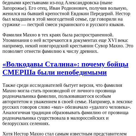
бедными крестьянами из-под Александровска (ныне
Запорожье). Его отец, Иван Родионович, получив вольную,
женился на бывшей крепостной Евдокии Передерий. Нестор
был младшим в этой многодетной семье, где говорили на
суржике — пестрой смеси украинского и русского языков.
Фамилия Махно в тех краях была распространенной.
Упоминания о ней встречаются в документах еще XVI века:
например, некий новгородский крестьянин Сувор Махно. Это
позволяет отнести фамилию к числу древних.
«Волкодавы Сталина»: почему бойцы
СМЕРШа были непобедимыми
Также среди исследователей бытует версия, что фамилия
Махно могла стать производной от личного прозвища
родоначальника фамилии, пользовавшегося особым
авторитетом и уважением в своей семье. Например, в лексике
русских говоров слово «мах» обозначало «удалого человека».
Аналогичная традиция образовывать фамилию от прозвища
родоначальника существовала в малороссийских и
белорусских селениях.
Хотя Нестор Махно стал самым известным представителем