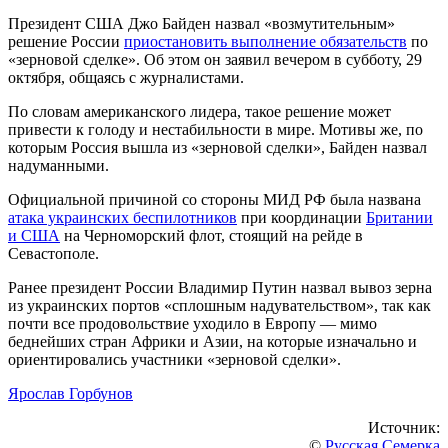
Президент США Джо Байден назвал «возмутительным»
решение России
приостановить выполнение обязательств
по
«зерновой сделке». Об этом он заявил вечером в субботу, 29
октября, общаясь с журналистами.
По словам американского лидера, такое решение может
привести к голоду и нестабильности в мире. Мотивы же, по
которым Россия вышла из «зерновой сделки», Байден назвал
надуманными.
Официальной причиной со стороны МИД РФ была названа
атака украинских беспилотников
при координации
Британии
и США
на Черноморский флот, стоящий на рейде в
Севастополе.
Ранее президент России Владимир Путин назвал вывоз зерна
из украинских портов «сплошным надувательством», так как
почти все продовольствие уходило в Европу — мимо
беднейших стран Африки и Азии, на которые изначально и
ориентировались участники «зерновой сделки».
Ярослав Горбунов
Источник:
©
Русская Семерка