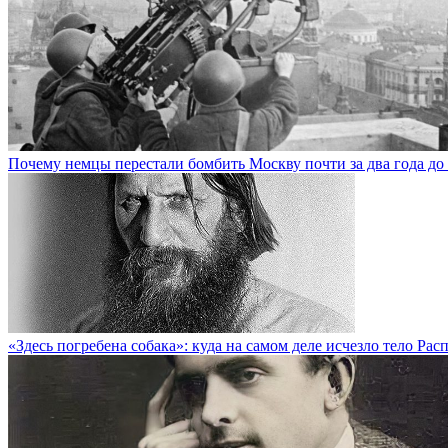
Почему немцы перестали бомбить Москву почти за два года до
«Здесь погребена собака»: куда на самом деле исчезло тело Рас