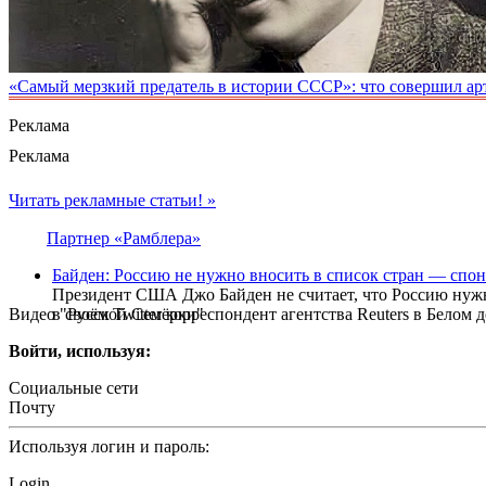
«Самый мерзкий предатель в истории СССР»: что совершил а
Реклама
Реклама
Читать рекламные статьи! »
Партнер «Рамблера»
Байден: Россию не нужно вносить в список стран — спо
Президент США Джо Байден не считает, что Россию нужно
Видео "Русской Семёрки"
в своём Twitter корреспондент агентства Reuters в Бело
Войти, используя:
Социальные сети
Почту
Используя логин и пароль:
Login