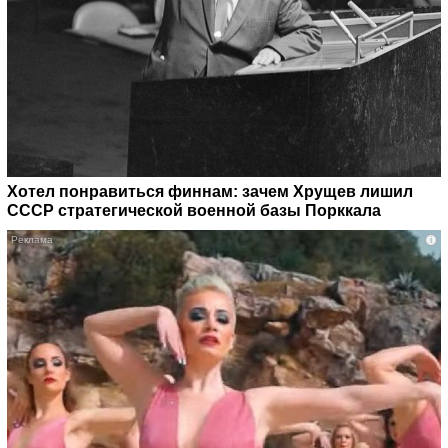
Хотел понравиться финнам: зачем Хрущев лишил
СССР стратегической военной базы Порккала
i