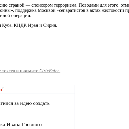
ю страной — спонсором терроризма. Поводами для этого, отмеча
ойны», поддержка Москвой «сепаратистов в актах жестокости п
енной операции.
я Куба, КНДР, Иран и Сирия.
и
"
тился за идею создать
бка Ивана Грозного