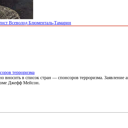
ртист Всеволод Блюменталь-Тамарин
нсоров терроризма
 вносить в список стран — спонсоров терроризма. Заявление ам
м доме Джефф Мейсон.