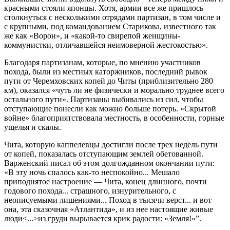
красными стояли японцы. Хотя, армии все же пришлось
столкнуться с несколькими отрядами партизан, в том числе и
с крупными, под командованием Старикова, известного так
же как «Ворон», и «какой-то свирепой женщины-
коммунистки, отличавшейся неимоверной жестокостью».
Благодаря партизанам, которые, по мнению участников
похода, были из местных каторжников, последний рывок
пути от Черемховских копей до Читы (приблизительно 280
км), оказался «чуть ли не физически и морально труднее всего
остального пути». Партизаны выбивались из сил, чтобы
отступающие понесли как можно больше потерь. «Скрытой
войне» благоприятствовала местность, в особенности, горные
ущелья и скалы.
Чита, которую каппелевцы достигли после трех недель пути
от копей, показалась отступающим землей обетованной.
Варженский писал об этом долгожданном окончании пути:
«В эту ночь спалось как-то неспокойно... Мешало
приподнятое настроение — Чита, конец длинного, почти
годового похода... страшного, изнурительного, с
неописуемыми лишениями... Поход в тысячи верст... и вот
она, эта сказочная «Атлантида», и из нее настоящие живые
люди<...>из груди вырывается крик радости: «Земля!»”.