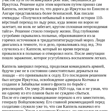
Иркутска. Решение идти этим коротким путем принял сам
Каппель, несмотря на то, что дорога до Иркутска по Енисею и
Ангаре представлялась более безопасной. Как писали
очевидцы: «Получился небывалый в военной истории 110-
вёрстный переход по льду реки, куда зимою ни ворон не
залетает, ни волк не забегает, кругом сплошная непроходимая
тайга». Решение стоило генералу жизни. Под глубокими
сугробами скрывались полыньи, образовавшиеся из-за
горячих источников в тридцатипятиградусный мороз. Люди
двигались в темноте, то и дело, проваливаясь под лед. Это
случилось и с Каппеля, который во время перехода
провалился в полынью и отморозил ноги. После ампутации
пошло заражение, которое усугублялось воспалением легких.
Каппель завершил переход, продолжая командовать армией,
будучи уже не в состоянии самостоятельно держаться на
лошади – его привязывали к седлу. Его последним решением
был штурм Иркутска, освобождение адмирала Колчака и
создание в Забайкалье нового фронта по борьбе с
революцией. Он умер 26 января 1920 года, так и не узнав, что
ни одному из его планов было не суждено сбыться.
После его смерти командование перешло к его заместителю,
генералу Войцеховскому. Его главной рекомендацией перед
солдатами служило уже то, что сам Каппель назначил его
приемником. Узнав о расстреле Колчака, он отказался от идеи