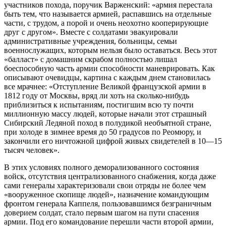
участников похода, поручик Варженский: «армия перестала
быть тем, что называется армией, распавшись на отдельные
части, с трудом, а порой и очень неохотно кооперирующие
друг с другом». Вместе с солдатами эвакуировали
административные учреждения, больницы, семьи
военнослужащих, которым нельзя было оставаться. Весь этот
«балласт» с домашним скрабом полностью лишал
боеспособную часть армии способности маневрировать. Как
описывают очевидцы, картина с каждым днем становилась
все мрачнее: «Отступление Великой французской армии в
1812 году от Москвы, вряд ли хоть на сколько-нибудь
приблизиться к испытаниям, постигшим всю ту почти
миллионную массу людей, которые начали этот страшный
Сибирский Ледяной поход в полудикой необъятной стране,
при холоде в зимнее время до 50 градусов по Реомюру, и
закончили его ничтожной цифрой живых свидетелей в 10—15
тысяч человек».
В этих условиях полного деморализованного состояния
войск, отсутствия централизованного снабжения, когда даже
сами генералы характеризовали свои отряды не более чем
«вооруженное скопище людей», назначение командующим
фронтом генерала Каппеля, пользовавшимся безграничным
доверием солдат, стало первым шагом на пути спасения
армии. Под его командование перешли части второй армии,