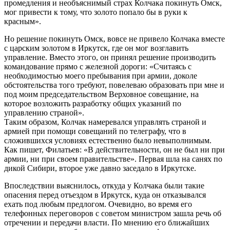
промедления и необъяснимый страх Колчака покинуть Омск,
мог привести к тому, что золото попало бы в руки к
красным».
Но решение покинуть Омск, вовсе не привело Колчака вместе
с царским золотом в Иркутск, где он мог возглавить
управление. Вместо этого, он принял решение производить
командование прямо с железной дороги: «Считаясь с
необходимостью моего пребывания при армии, доколе
обстоятельства того требуют, повелеваю образовать при мне и
под моим председательством Верховное совещание, на
которое возложить разработку общих указаний по
управлению страной».
Таким образом, Колчак намеревался управлять страной и
армией при помощи совещаний по телеграфу, что в
сложившихся условиях естественно было невыполнимым.
Как пишет, Филатьев: «В действительности, он не был ни при
армии, ни при своем правительстве». Первая шла на санях по
дикой Сибири, второе уже давно заседало в Иркутске.
Впоследствии выяснилось, откуда у Колчака были такие
опасения перед отъездом в Иркутск, куда он отказывался
ехать под любым предлогом. Очевидно, во время его
телефонных переговоров с советом министром зашла речь об
отречении и передачи власти. По мнению его ближайших