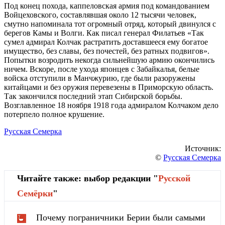
Под конец похода, каппеловская армия под командованием
Войцеховского, составлявшая около 12 тысячи человек,
смутно напоминала тот огромный отряд, который двинулся с
берегов Камы и Волги. Как писал генерал Филатьев «Так
сумел адмирал Колчак растратить доставшееся ему богатое
имущество, без славы, без почестей, без ратных подвигов».
Попытки возродить некогда сильнейшую армию окончились
ничем. Вскоре, после ухода японцев с Забайкалья, белые
войска отступили в Манчжурию, где были разоружены
китайцами и без оружия перевезены в Приморскую область.
Так закончился последний этап Сибирской борьбы.
Возглавленное 18 ноября 1918 года адмиралом Колчаком дело
потерпело полное крушение.
Русская Семерка
Источник:
©
Русская Семерка
Читайте также: выбор редакции "
Русской
Cемёрки
"
Почему пограничники Берии были самыми