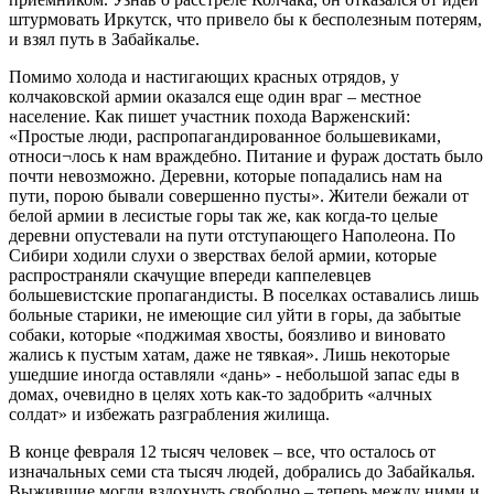
штурмовать Иркутск, что привело бы к бесполезным потерям,
и взял путь в Забайкалье.
Помимо холода и настигающих красных отрядов, у
колчаковской армии оказался еще один враг – местное
население. Как пишет участник похода Варженский:
«Простые люди, распропагандированное большевиками,
относи¬лось к нам враждебно. Питание и фураж достать было
почти невозможно. Деревни, которые попадались нам на
пути, порою бывали совершенно пусты». Жители бежали от
белой армии в лесистые горы так же, как когда-то целые
деревни опустевали на пути отступающего Наполеона. По
Сибири ходили слухи о зверствах белой армии, которые
распространяли скачущие впереди каппелевцев
большевистские пропагандисты. В поселках оставались лишь
больные старики, не имеющие сил уйти в горы, да забытые
собаки, которые «поджимая хвосты, боязливо и виновато
жались к пустым хатам, даже не тявкая». Лишь некоторые
ушедшие иногда оставляли «дань» - небольшой запас еды в
домах, очевидно в целях хоть как-то задобрить «алчных
солдат» и избежать разграбления жилища.
В конце февраля 12 тысяч человек – все, что осталось от
изначальных семи ста тысяч людей, добрались до Забайкалья.
Выжившие могли вздохнуть свободно – теперь между ними и