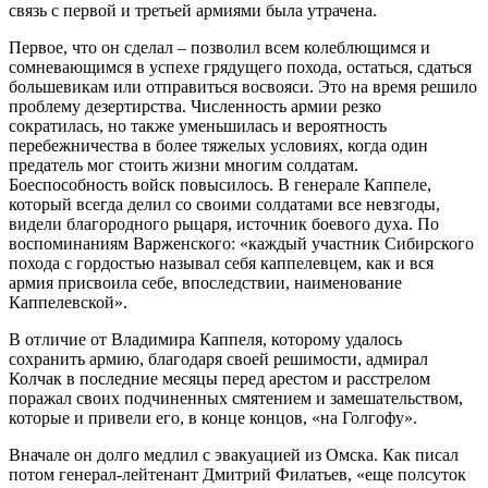
связь с первой и третьей армиями была утрачена.
Первое, что он сделал – позволил всем колеблющимся и
сомневающимся в успехе грядущего похода, остаться, сдаться
большевикам или отправиться восвояси. Это на время решило
проблему дезертирства. Численность армии резко
сократилась, но также уменьшилась и вероятность
перебежничества в более тяжелых условиях, когда один
предатель мог стоить жизни многим солдатам.
Боеспособность войск повысилось. В генерале Каппеле,
который всегда делил со своими солдатами все невзгоды,
видели благородного рыцаря, источник боевого духа. По
воспоминаниям Варженского: «каждый участник Сибирского
похода с гордостью называл себя каппелевцем, как и вся
армия присвоила себе, впоследствии, наименование
Каппелевской».
В отличие от Владимира Каппеля, которому удалось
сохранить армию, благодаря своей решимости, адмирал
Колчак в последние месяцы перед арестом и расстрелом
поражал своих подчиненных смятением и замешательством,
которые и привели его, в конце концов, «на Голгофу».
Вначале он долго медлил с эвакуацией из Омска. Как писал
потом генерал-лейтенант Дмитрий Филатьев, «еще полсуток