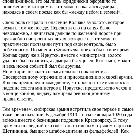
сподвижников, это бы лишь юридически оформило то
положение, в котором на тот момент оказался адмирал,
находясь в своем поезде как бы «между небом и землей».
Свою роль сыграло и опасение Колчака за золото, которое
везли в том же поезде. Перевезти его на санях было
невозможно, а двигаться дальше по железной дороге при
враждебно настроенных чехах, которые на тот момент
практически поставили пути под свой контроль, было
небезопасно. По мнению Филатьева, поехав бы в свое время
Колчак сразу же в Иркутск, вместе с министрами, золото
удалось бы сохранить, а адмирал бы уцелел. Кто знает, может
и весь исход событий был бы другим.
Но история не знает сослагательного наклонения.
Своевременному отречению и присоединению к своей армии,
Колчак предпочел промедление, которое в итоге вылилось в
падение совета министров в Иркутске, предательство чехов и,
в конце концов, выдачу адмирала революционному
правительству.
Тем временем, сибирская армия встретила свое первое и самое
тяжелое испытание. В декабре 1919 – начале января 1920 года
войска вместе с беженцами подошли к Красноярску. К тому
времени последний оказался занят сильным отрядом партизан
Щетинкина, бывшего штабс-капитана из фельдфебелей. Как