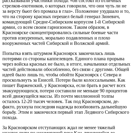
рассказывали участники похода: «он состоял из отличных
стрелков-охотников, о которых говорили, что они чуть ли не
за версту бьют без промаха в глаз». Положение ухудшало и то,
что на сторону красных перешел белый генерал Зиневич,
командующий Средне-Сибирским корпусом 1-й Сибирской
армии, со всем своим гарнизоном. Таким образом, в
Красноярске сконцентрировались сильные боевые части
против изнуренных, морально подавленных и плохо
вооруженных частей Сибирской и Волжской армий.
Попытка взять штурмом Красноярск закончилась лишь
потерями со стороны каппелевцев. Единого плана прорыва
через войска красных не было, в итоге, начальники отдельных
частей действовали обособленно, без связи с другими. Общей
идеей было лишь то, чтобы обойти Красноярск с Севера и
проскользнуть за Енисей. Потери были колоссальными. Как
пишет Варженский, у Красноярска, если брать в расчет всех
эвакуирующихся, потери составили не меньше 90 процентов
всей движущейся массы. Из почти миллионной толпы
осталось 12-20 тысяч человек. Так под Красноярском, де-
факто, рухнула последняя надежда возобновить дальнейшую
борьбу. Этим и закончился первый этап Ледяного Сибирского
похода.
За Красноярском отступающих ждал не менее тяжелый
участок пути по незамерзшей реке Кан, тянувшийся до