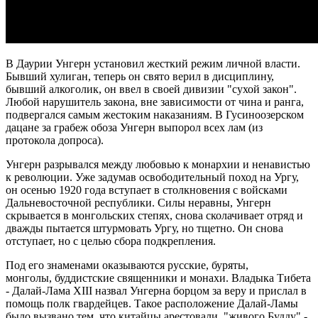
В Даурии Унгерн установил жесткий режим личной власти.
Бывший хулиган, теперь он свято верил в дисциплину,
бывший алкоголик, он ввел в своей дивизии "сухой закон".
Любой нарушитель закона, вне зависимости от чина и ранга,
подвергался самым жестоким наказаниям. В Гусиноозерском
дацане за грабеж обоза Унгерн выпорол всех лам (из
протокола допроса).
Унгерн разрывался между любовью к монархии и ненавистью
к революции. Уже задумав освободительный поход на Ургу,
он осенью 1920 года вступает в столкновения с войсками
Дальневосточной республики. Силы неравны, Унгерн
скрывается в монгольских степях, снова сколачивает отряд и
дважды пытается штурмовать Ургу, но тщетно. Он снова
отступает, но с целью сбора подкрепления.
Под его знаменами оказываются русские, буряты,
монголы, буддистские священники и монахи. Владыка Тибета
- Далай-Лама XIII назвал Унгерна борцом за веру и прислал в
помощь полк гвардейцев. Такое расположение Далай-Ламы
было вызвано тем, что китайцы арестовали "живого Будду" -