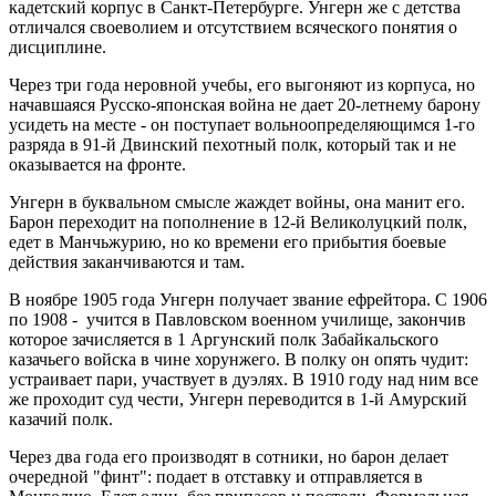
кадетский корпус в Санкт-Петербурге. Унгерн же с детства
отличался своеволием и отсутствием всяческого понятия о
дисциплине.
Через три года неровной учебы, его выгоняют из корпуса, но
начавшаяся Русско-японская война не дает 20-летнему барону
усидеть на месте - он поступает вольноопределяющимся 1-го
разряда в 91-й Двинский пехотный полк, который так и не
оказывается на фронте.
Унгерн в буквальном смысле жаждет войны, она манит его.
Барон переходит на пополнение в 12-й Великолуцкий полк,
едет в Манчьжурию, но ко времени его прибытия боевые
действия заканчиваются и там.
В ноябре 1905 года Унгерн получает звание ефрейтора. С 1906
по 1908 - учится в Павловском военном училище, закончив
которое зачисляется в 1 Аргунский полк Забайкальского
казачьего войска в чине хорунжего. В полку он опять чудит:
устраивает пари, участвует в дуэлях. В 1910 году над ним все
же проходит суд чести, Унгерн переводится в 1-й Амурский
казачий полк.
Через два года его производят в сотники, но барон делает
очередной "финт": подает в отставку и отправляется в