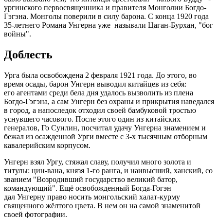
ургинского первосвященника и правителя Монголии Богдо-
Гэгэна. Монголы поверили в силу барона. С конца 1920 года
35-летнего Романа Унгерна уже называли Цаган-Бурхан, "бог
войны".
Доблесть
Урга была освобождена 2 февраля 1921 года. До этого, во
время осады, барон Унгерн выводил китайцев из себя:
его агентами среди бела дня удалось вызволить из плена
Богдо-Гэгэна, а сам Унгерн без охраны и прикрытия наведался
в город, а напоследок отходил своей бамбуковой тростью
уснувшего часового. После этого один из китайских
генералов, Го Сунлин, посчитал удачу Унгерна знамением и
бежал из осажденной Урги вместе с 3-х тысячным отборным
кавалерийским корпусом.
Унгерн взял Ургу, стяжал славу, получил много золота и
титулы: цин-вана, князя 1-го ранга, и наивысший, ханский, со
званием "Возродивший государство великий батор,
командующий". Ещё освобожденный Богда-Гогэн
дал Унгерну право носить монгольский халат-курму
священного жёлтого цвета. В нем он на самой знаменитой
своей фотографии.