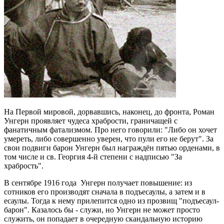
На Первой мировой, дорвавшись, наконец, до фронта, Роман
Унгерн проявляет чудеса храбрости, граничащей с
фанатичным фатализмом. Про него говорили: "Либо он хочет
умереть, либо совершенно уверен, что пули его не берут". За
свои подвиги барон Унгерн был награждён пятью орденами, в
том числе и св. Георгия 4-й степени с надписью "За
храбрость".
В сентябре 1916 года Унгерн получает повышение: из
сотников его производят сначала в подъесаулы, а затем и в
есаулы. Тогда к нему прилепится одно из прозвищ "подъесаул-
барон". Казалось бы - служи, но Унгерн не может просто
служить, он попадает в очередную скандальную историю