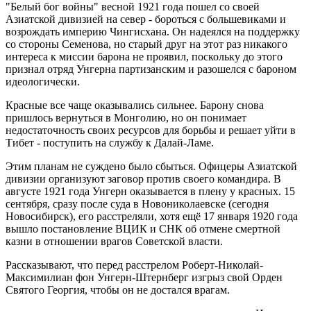
"Белый бог войны" весной 1921 года пошел со своей
Азиатской дивизией на север - бороться с большевиками и
возрождать империю Чингисхана. Он надеялся на поддержку
со стороны Семенова, но старый друг на этот раз никакого
интереса к миссии барона не проявил, поскольку до этого
признал отряд Унгерна партизанским и разошелся с бароном
идеологически.
Красные все чаще оказывались сильнее. Барону снова
пришлось вернуться в Монголию, но он понимает
недостаточность своих ресурсов для борьбы и решает уйти в
Тибет - поступить на службу к Далай-Ламе.
Этим планам не суждено было сбыться. Офицеры Азиатской
дивизии организуют заговор против своего командира. В
августе 1921 года Унгерн оказывается в плену у красных. 15
сентября, сразу после суда в Новониколаевске (сегодня
Новосибирск), его расстреляли, хотя ещё 17 января 1920 года
вышло постановление ВЦИК и СНК об отмене смертной
казни в отношении врагов Советской власти.
Рассказывают, что перед расстрелом Роберт-Николай-
Максимилиан фон Унгерн-Штернберг изгрыз свой Орден
Святого Георгия, чтобы он не достался врагам.