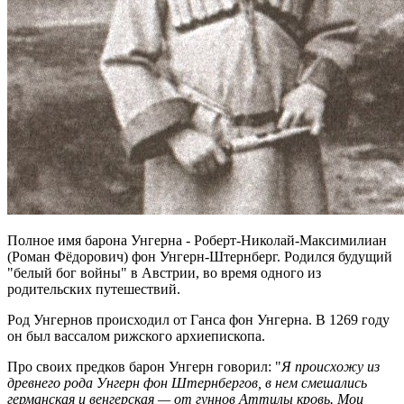
Полное имя барона Унгерна - Роберт-Николай-Максимилиан
(Роман Фёдорович) фон Унгерн-Штернберг. Родился будущий
"белый бог войны" в Австрии, во время одного из
родительских путешествий.
Род Унгернов происходил от Ганса фон Унгерна. В 1269 году
он был вассалом рижского архиепископа.
Про своих предков барон Унгерн говорил: "
Я происхожу из
древнего рода Унгерн фон Штернбергов, в нем смешались
германская и венгерская — от гуннов Аттилы кровь. Мои