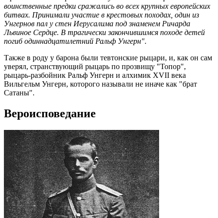
воинственные предки сражались во всех крупных европейских
битвах. Принимали участие в крестовых походах, один из
Унгернов пал у стен Иерусалима под знаменем Ричарда
Львиное Сердце. В трагически закончившимся походе детей
погиб одиннадцатилетний Ральф Унгерн"
.
Также в роду у барона были тевтонские рыцари, и, как он сам
уверял, странствующий рыцарь по прозвищу "Топор",
рыцарь-разбойник Ральф Унгерн и алхимик XVII века
Вильгельм Унгерн, которого называли не иначе как "брат
Сатаны".
Вероисповедание