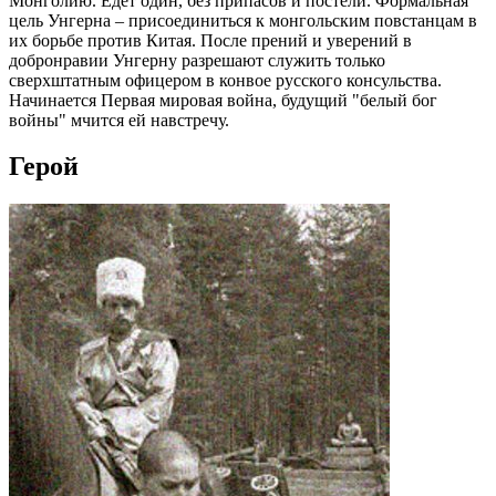
Монголию. Едет один, без припасов и постели. Формальная
цель Унгерна – присоединиться к монгольским повстанцам в
их борьбе против Китая. После прений и уверений в
добронравии Унгерну разрешают служить только
сверхштатным офицером в конвое русского консульства.
Начинается Первая мировая война, будущий "белый бог
войны" мчится ей навстречу.
Герой