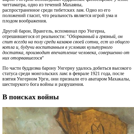
читтаматра, одно из течений Махаяны,
распространенное среди тибетских лам. Одно из его
положений гласит, что реальность является игрой ума и
плодом воображения.
Другой барон, Врангель, вспоминал про Унгерна,
отрешившегося от реальности: "
Оборванный и грязный, он
спит всегда на полу среди казаков своей сотни, ест из общего
котла и, будучи воспитанным в условиях культурного
достатка, производит впечатление человека, совершенно от
них оторвавшегося
"
По части буддизма барону Унгерну удалось добиться высокого
статуса среди монгольских лам: в феврале 1921 года, после
взятия Унгерном Урги, они признали его аватаром Махакалы,
шестирукого бога войны и разрушения.
В поисках войны