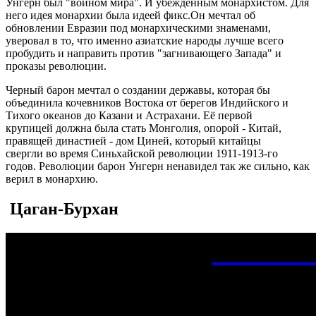
Унгерн был "воином мира". И убежденным монархистом. Для
него идея монархии была идеей фикс.Он мечтал об
обновлении Евразии под монархическими знаменами,
уверовал в то, что именно азиатские народы лучше всего
пробудить и направить против "загнивающего Запада" и
проказы революции.
Черный барон мечтал о создании державы, которая бы
объединила кочевников Востока от берегов Индийского и
Тихого океанов до Казани и Астрахани. Её первой
крупицей должна была стать Монголия, опорой - Китай,
правящей династией - дом Циней, который китайцы
свергли во время Синьхайской революции 1911-1913-го
годов. Революции барон Унгерн ненавидел так же сильно, как
верил в монархию.
Цаган-Бурхан