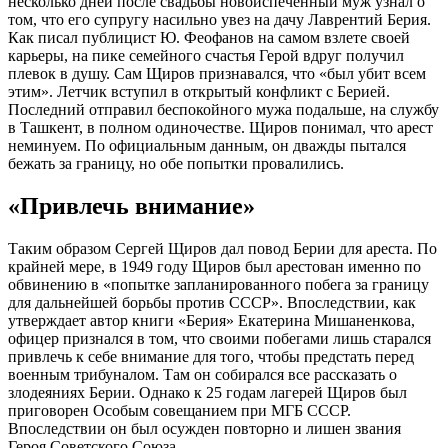
несколько дней после свадьбы новоиспеченный муж узнал о
том, что его супругу насильно увез на дачу Лаврентий Берия.
Как писал публицист Ю. Феофанов на самом взлете своей
карьеры, на пике семейного счастья Герой вдруг получил
плевок в душу. Сам Щиров признавался, что «был убит всем
этим». Летчик вступил в открытый конфликт с Берией.
Последний отправил беспокойного мужа подальше, на службу
в Ташкент, в полном одиночестве. Щиров понимал, что арест
неминуем. По официальным данным, он дважды пытался
бежать за границу, но обе попытки провалились.
«Привлечь внимание»
Таким образом Сергей Щиров дал повод Берии для ареста. По
крайней мере, в 1949 году Щиров был арестован именно по
обвинению в «попытке запланированного побега за границу
для дальнейшей борьбы против СССР». Впоследствии, как
утверждает автор книги «Берия» Екатерина Мишаненкова,
офицер признался в том, что своими побегами лишь старался
привлечь к себе внимание для того, чтобы предстать перед
военным трибуналом. Там он собирался все рассказать о
злодеяниях Берии. Однако к 25 годам лагерей Щиров был
приговорен Особым совещанием при МГБ СССР.
Впоследствии он был осужден повторно и лишен звания
Героя Советского Союза.