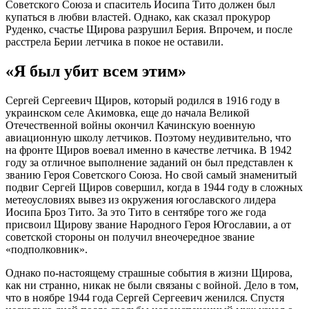
Советского Союза и спаситель Иосипа Тито должен был
купаться в любви властей. Однако, как сказал прокурор
Руденко, счастье Щирова разрушил Берия. Впрочем, и после
расстрела Берии летчика в покое не оставили.
«Я был убит всем этим»
Сергей Сергеевич Щиров, который родился в 1916 году в
украинском селе Акимовка, еще до начала Великой
Отечественной войны окончил Качинскую военную
авиационную школу летчиков. Поэтому неудивительно, что
на фронте Щиров воевал именно в качестве летчика. В 1942
году за отличное выполнение заданий он был представлен к
званию Героя Советского Союза. Но свой самый знаменитый
подвиг Сергей Щиров совершил, когда в 1944 году в сложных
метеоусловиях вывез из окружения югославского лидера
Иосипа Броз Тито. За это Тито в сентябре того же года
присвоил Щирову звание Народного Героя Югославии, а от
советской стороны он получил внеочередное звание
«подполковник».
Однако по-настоящему страшные события в жизни Щирова,
как ни странно, никак не были связаны с войной. Дело в том,
что в ноябре 1944 года Сергей Сергеевич женился. Спустя