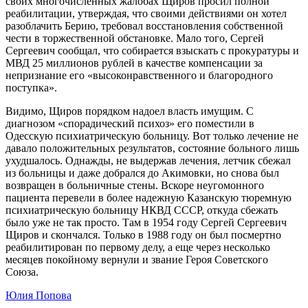
своих многочисленных жалобах Щиров просил полной
реабилитации, утверждая, что своими действиями он хотел
разоблачить Берию, требовал восстановления собственной
чести в торжественной обстановке. Мало того, Сергей
Сергеевич сообщал, что собирается взыскать с прокуратуры и
МВД 25 миллионов рублей в качестве компенсации за
непризнание его «высоконравственного и благородного
поступка».
Видимо, Щиров порядком надоел власть имущим. С
диагнозом «спорадический психоз» его поместили в
Одесскую психиатрическую больницу. Вот только лечение не
давало положительных результатов, состояние больного лишь
ухудшалось. Однажды, не выдержав лечения, летчик сбежал
из больницы и даже добрался до Акимовки, но снова был
возвращен в больничные стены. Вскоре неугомонного
пациента перевели в более надежную Казанскую тюремную
психиатрическую больницу НКВД СССР, откуда сбежать
было уже не так просто. Там в 1954 году Сергей Сергеевич
Щиров и скончался. Только в 1988 году он был посмертно
реабилитирован по первому делу, а еще через несколько
месяцев покойному вернули и звание Героя Советского
Союза.
Юлия Попова