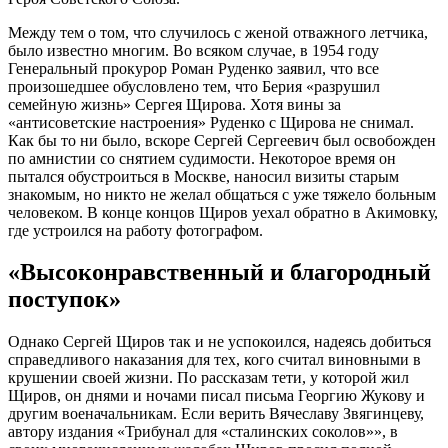
Между тем о том, что случилось с женой отважного летчика,
было известно многим. Во всяком случае, в 1954 году
Генеральный прокурор Роман Руденко заявил, что все
произошедшее обусловлено тем, что Берия «разрушил
семейную жизнь» Сергея Щирова. Хотя вины за
«антисоветские настроения» Руденко с Щирова не снимал.
Как бы то ни было, вскоре Сергей Сергеевич был освобожден
по амнистии со снятием судимости. Некоторое время он
пытался обустроиться в Москве, наносил визиты старым
знакомым, но никто не желал общаться с уже тяжело больным
человеком. В конце концов Щиров уехал обратно в Акимовку,
где устроился на работу фотографом.
«Высоконравственный и благородный
поступок»
Однако Сергей Щиров так и не успокоился, надеясь добиться
справедливого наказания для тех, кого считал виновными в
крушении своей жизни. По рассказам тети, у которой жил
Щиров, он днями и ночами писал письма Георгию Жукову и
другим военачальникам. Если верить Вячеславу Звягинцеву,
автору издания «Трибунал для «сталинских соколов»», в