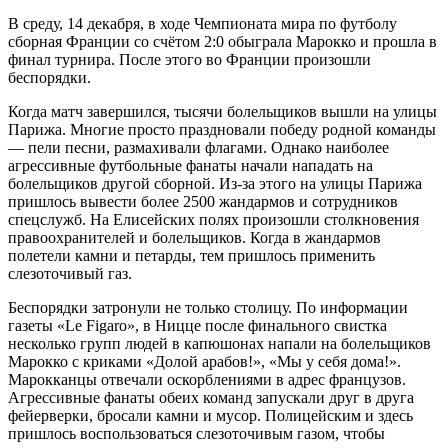
В среду, 14 декабря, в ходе Чемпионата мира по футболу
сборная Франции со счётом 2:0 обыграла Марокко и прошла в
финал турнира. После этого во Франции произошли
беспорядки.
Когда матч завершился, тысячи болельщиков вышли на улицы
Парижа. Многие просто праздновали победу родной команды
— пели песни, размахивали флагами. Однако наиболее
агрессивные футбольные фанаты начали нападать на
болельщиков другой сборной. Из-за этого на улицы Парижа
пришлось вывести более 2500 жандармов и сотрудников
спецслужб. На Елисейских полях произошли столкновения
правоохранителей и болельщиков. Когда в жандармов
полетели камни и петарды, тем пришлось применить
слезоточивый газ.
Беспорядки затронули не только столицу. По информации
газеты «Le Figaro», в Ницце после финального свистка
несколько групп людей в капюшонах напали на болельщиков
Марокко с криками «Долой арабов!», «Мы у себя дома!».
Марокканцы отвечали оскорблениями в адрес французов.
Агрессивные фанаты обеих команд запускали друг в друга
фейерверки, бросали камни и мусор. Полицейским и здесь
пришлось воспользоваться слезоточивым газом, чтобы