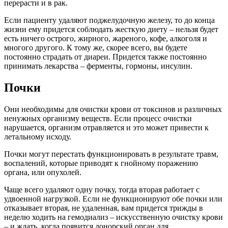
перерасти и в рак.
Если пациенту удаляют поджелудочную железу, то до конца
жизни ему придется соблюдать жесткую диету – нельзя будет
есть ничего острого, жирного, жареного, кофе, алкоголя и
многого другого. К тому же, скорее всего, вы будете
постоянно страдать от диареи. Придется также постоянно
принимать лекарства – ферменты, гормоны, инсулин.
Почки
Они необходимы для очистки крови от токсинов и различных
ненужных организму веществ. Если процесс очистки
нарушается, организм отравляется и это может привести к
летальному исходу.
Почки могут перестать функционировать в результате травм,
воспалений, которые приводят к гнойному поражению
органа, или опухолей.
Чаще всего удаляют одну почку, тогда вторая работает с
удвоенной нагрузкой. Если не функционируют обе почки или
отказывает вторая, не удаленная, вам придется трижды в
неделю ходить на гемодиализ – искусственную очистку крови
– и ждать, когда появится донорский орган для