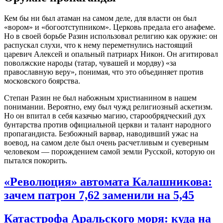
Кем бы ни был атаман на самом деле, для власти он был
«вором» и «богоотступником». Церковь предала его анафеме.
Но в своей борьбе Разин использовал религию как оружие: он
распускал слухи, что к нему переметнулись настоящий
царевич Алексей и опальный патриарх Никон
. Он агитировал
поволжские народы (татар, чувашей и мордву) «за
православную веру», понимая, что это объединяет против
московского боярства.
Степан Разин не был набожным христианином в нашем
понимании. Вероятно, ему был чужд религиозный аскетизм.
Но он впитал в себя казачью магию, старообрядческий дух
бунтарства против официальной церкви и талант народного
пропагандиста. Безбожный варвар, наводивший ужас на
воевод, на самом деле был очень расчетливым и суеверным
человеком — порождением самой земли Русской, которую он
пытался покорить.
«Революция» автомата Калашникова:
зачем патрон 7,62 заменили на 5,45
Катастрофа Аральского моря: куда на