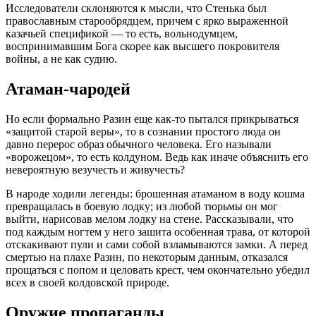
Исследователи склоняются к мысли, что Стенька был
православным старообрядцем, причем с ярко выраженной
казачьей спецификой — то есть, вольнодумцем,
воспринимавшим Бога скорее как высшего покровителя
войны, а не как судию
.
Атаман-чародей
Но если формально Разин еще как-то пытался прикрываться
«защитой старой веры», то в сознании простого люда он
давно перерос образ обычного человека. Его называли
«ворожецом», то есть колдуном. Ведь как иначе объяснить его
невероятную везучесть и живучесть?
В народе ходили легенды: брошенная атаманом в воду кошма
превращалась в боевую лодку; из любой тюрьмы он мог
выйти, нарисовав мелом лодку на стене
. Рассказывали, что
под каждым ногтем у него зашита особенная трава, от которой
отскакивают пули и сами собой взламываются замки
. А перед
смертью на плахе Разин, по некоторым данным, отказался
прощаться с попом и целовать крест, чем окончательно убедил
всех в своей колдовской природе
.
Оружие пропаганды