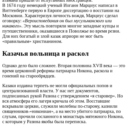
атамана пришли от испуганных иностранцев.
В 1674 году немецкий ученый Иоганн Марциус написал в
Виттенберге первую в Европе диссертацию о восстании на
Московии. Характеризуя личность вождя, Марциус сделал
оговорку:
«Вероисповедания он был мусульманского или
никакого»
. Эту мысль повторяли многие западные купцы и
путешественники, оказавшиеся в Поволжье во время резни.
Для них богатый и злой казак априори не мог быть
«правильным» христианином.
Казачья вольница и раскол
Однако дело было сложнее. Вторая половина XVII века — это
время церковной реформы патриарха Никона, раскола и
гонений на старообрядцев.
Казаки издавна терпеть не могли официальных попов и
централизованной власти. У нас нет документов,
подписанных рукой Разина с утверждением «я старовер». Но
вся атмосфера его лагеря кричала об этом. Восставшие
вскрывали церкви, служили молебны по-старому, казнили
священников-«никониан», а на место убитого патриарха, по
слухам, прочили сосланного в монастырь мятежного Никона,
с которым у Разина якобы была переписка
.