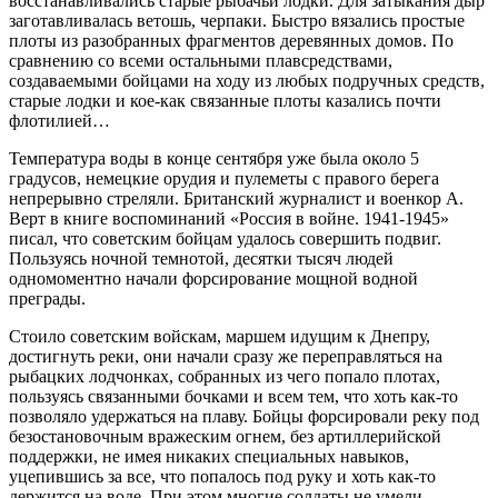
восстанавливались старые рыбачьи лодки. Для затыкания дыр
заготавливалась ветошь, черпаки. Быстро вязались простые
плоты из разобранных фрагментов деревянных домов. По
сравнению со всеми остальными плавсредствами,
создаваемыми бойцами на ходу из любых подручных средств,
старые лодки и кое-как связанные плоты казались почти
флотилией…
Температура воды в конце сентября уже была около 5
градусов, немецкие орудия и пулеметы с правого берега
непрерывно стреляли. Британский журналист и военкор А.
Верт в книге воспоминаний «Россия в войне. 1941-1945»
писал, что советским бойцам удалось совершить подвиг.
Пользуясь ночной темнотой, десятки тысяч людей
одномоментно начали форсирование мощной водной
преграды.
Стоило советским войскам, маршем идущим к Днепру,
достигнуть реки, они начали сразу же переправляться на
рыбацких лодчонках, собранных из чего попало плотах,
пользуясь связанными бочками и всем тем, что хоть как-то
позволяло удержаться на плаву. Бойцы форсировали реку под
безостановочным вражеским огнем, без артиллерийской
поддержки, не имея никаких специальных навыков,
уцепившись за все, что попалось под руку и хоть как-то
держится на воде. При этом многие солдаты не умели