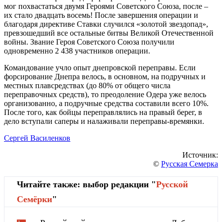
мог похвастаться двумя Героями Советского Союза, после –
их стало двадцать восемь! После завершения операции и
благодаря директиве Ставки случился «золотой звездопад»,
превзошедший все остальные битвы Великой Отечественной
войны. Звание Героя Советского Союза получили
одновременно 2 438 участников операции.
Командование учло опыт днепровской переправы. Если
форсирование Днепра велось, в основном, на подручных и
местных плавсредствах (до 80% от общего числа
переправочных средств), то преодоление Одера уже велось
организованно, а подручные средства составили всего 10%.
После того, как бойцы переправлялись на правый берег, в
дело вступали саперы и налаживали переправы-времянки.
Сергей Василенков
Источник:
©
Русская Семерка
Читайте также: выбор редакции "
Русской
Cемёрки
"