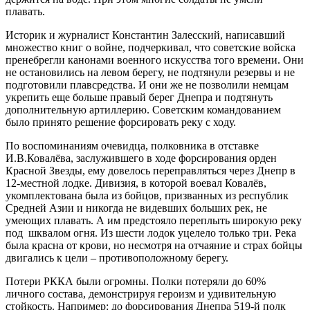
плавать.
Историк и журналист Константин Залесский, написавший
множество книг о войне, подчеркивал, что советские войска
пренебрегли канонами военного искусства того времени. Они
не остановились на левом берегу, не подтянули резервы и не
подготовили плавсредства. И они же не позволили немцам
укрепить еще больше правый берег Днепра и подтянуть
дополнительную артиллерию. Советским командованием
было принято решение форсировать реку с ходу.
По воспоминаниям очевидца, полковника в отставке
И.В.Ковалёва, заслужившего в ходе форсирования орден
Красной Звезды, ему довелось переправляться через Днепр в
12-местной лодке. Дивизия, в которой воевал Ковалёв,
укомплектована была из бойцов, призванных из республик
Средней Азии и никогда не видевших больших рек, не
умеющих плавать. А им предстояло переплыть широкую реку
под шквалом огня. Из шести лодок уцелело только три. Река
была красна от крови, но несмотря на отчаяние и страх бойцы
двигались к цели – противоположному берегу.
Потери РККА были огромны. Полки потеряли до 60%
личного состава, демонстрируя героизм и удивительную
стойкость. Например: до форсирования Днепра 519-й полк