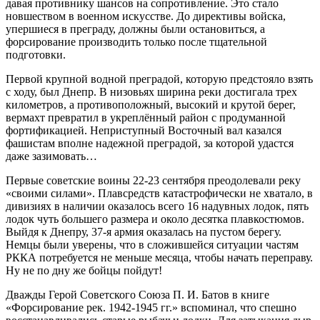
давая противнику шансов на сопротивление. Это стало
новшеством в военном искусстве. До директивы войска,
упершиеся в преграду, должны были остановиться, а
форсирование производить только после тщательной
подготовки.
Первой крупной водной преградой, которую предстояло взять
с ходу, был Днепр. В низовьях ширина реки достигала трех
километров, а противоположный, высокий и крутой берег,
вермахт превратил в укреплённый район с продуманной
фортификацией. Неприступный Восточный вал казался
фашистам вполне надежной преградой, за которой удастся
даже зазимовать…
Первые советские воины 22-23 сентября преодолевали реку
«своими силами». Плавсредств катастрофически не хватало, в
дивизиях в наличии оказалось всего 16 надувных лодок, пять
лодок чуть большего размера и около десятка плавкостюмов.
Выйдя к Днепру, 37-я армия оказалась на пустом берегу.
Немцы были уверены, что в сложившейся ситуации частям
РККА потребуется не меньше месяца, чтобы начать переправу.
Ну не по дну же бойцы пойдут!
Дважды Герой Советского Союза П. И. Батов в книге
«Форсирование рек. 1942-1945 гг.» вспоминал, что спешно