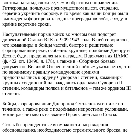
востока на запад сложнее, чем в обратном направлении.
Гитлеровцы, пользуясь преимуществом высот, старались
серьезно укрепить оборону, в то время как наши бойцы были
вынуждены форсировать водные преграды «в лоб», с ходу, в
крайне короткие сроки.
Наступательный порыв войск во многом был подогрет
директивой Ставки ВГК от 9.09.1943 года. В ней говорилось,
что командиры и бойцы частей, быстро и решительно
форсировавшие реки, особенно крупные, подобные Днепру и
Десне, будут представлены к наградам. В документах ЦАМО
(ф. 422, оп. 10496, д. 178), а также в «Сборнике боевых
документов Великой Отечественной войны» указывается, что
по вводимому правилу командующие армиями
предоставлялись к ордену Суворова I cтепени, командиры
крупных соединений награждались орденами Суворова II
степени, командиры полков и батальонов – тем же орденом III
степени.
Бойцы, форсировавшие Днепр под Смоленском и ниже по
течению, а также реки с подобными непростыми условиями,
могли рассчитывать на звание Героя Советского Союза.
Столь беспрецедентные возможности награждения
обосновывались необходимостью стремительного броска, не