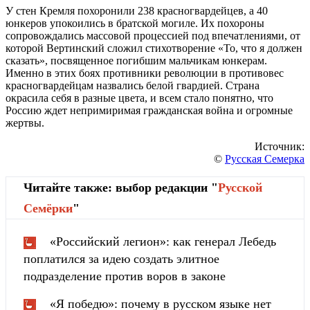
У стен Кремля похоронили 238 красногвардейцев, а 40
юнкеров упокоились в братской могиле. Их похороны
сопровождались массовой процессией под впечатлениями, от
которой Вертинский сложил стихотворение «То, что я должен
сказать», посвященное погибшим мальчикам юнкерам.
Именно в этих боях противники революции в противовес
красногвардейцам назвались белой гвардией. Страна
окрасила себя в разные цвета, и всем стало понятно, что
Россию ждет непримиримая гражданская война и огромные
жертвы.
Источник:
©
Русская Семерка
Читайте также: выбор редакции "
Русской
Cемёрки
"
«Российский легион»: как генерал Лебедь
поплатился за идею создать элитное
подразделение против воров в законе
«Я победю»: почему в русском языке нет