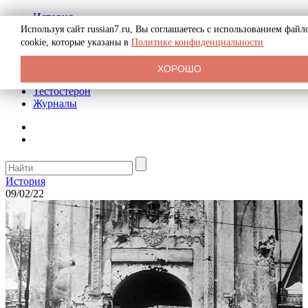
История
Биография
Используя сайт russian7.ru, Вы соглашаетесь с использованием файл
Криминал
cookie, которые указаны в
Политике конфиденциальности
Реклама на сайте
О сайте
ХОРОШО
Рекомендательные статьи
Тестостерон
Журналы
История
09/02/22