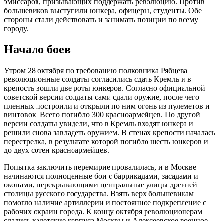
эмиссаров, призывающих поддержать революцию. Против
большевиков выступили юнкера, офицеры, студенты. Обе
стороны стали действовать и занимать позиции по всему
городу.
Начало боев
Утром 28 октября по требованию полковника Рябцева
революционные солдаты согласились сдать Кремль и в
крепость вошли две роты юнкеров. Согласно официальной
советской версии солдаты сами сдали оружие, после чего
пленных построили и открыли по ним огонь из пулеметов и
винтовок. Всего погибло 300 красноармейцев. По другой
версии солдаты увидели, что в Кремль входят юнкера и
решили снова завладеть оружием. В стенах крепости началась
перестрелка, в результате которой погибло шесть юнкеров и
до двух сотен красноармейцев.
Попытка заключить перемирие провалилась, и в Москве
начинаются полноценные бои с баррикадами, засадами и
окопами, перекрывающими центральные улицы древней
столицы русского государства. Взять верх большевикам
помогло наличие артиллерии и постоянное подкрепление с
рабочих окраин города. К концу октября революционерам
сдались кадетские корпуса Москвы и Алексеевское военное