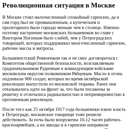
Революционная ситуация в Москве
В Москве стоял малочисленный спокойный гарнизон, да и
сам горд был не промышленным, а купеческим и
пролетариата было гораздо меньше чем в столице. Именно
поэтому настроение московских большевиков во главе с
Виктором Ногиным было слабей, чем у Петроградских
товарищей, которых поддерживал многочисленный гарнизон,
рабочие массы и матросы.
Большевистский Реввоенком так и не смог договориться с
Комитетом общественной безопасности, возглавляемым
градоначальником Рудневым и командующим войсками
московским округом полковником Рябцевым. Масло в огонь
подливали 900 солдат, которых во время октябрьской
революции выпустили из московской тюрьмы. Ранее они
отказывались идти на фронт за, что были посажены за
решетку и отличались радикальностью и непримиримостью к
противникам революции.
После того как 25 октября 1917 года большевики взяли власть
в Петрограде, московские товарищи тоже решили
действовать. За ночь были вооружены 10-12 тысяч рабочих-
красноармейцев, а на заводы и в гарнизон направили