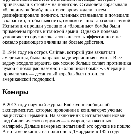
привязывали к столбам на полигоне. С самолета сбрасывали
«блошиную» бомбу, некоторое время ждали, затем
дезинфицировали полигон, пленных отвязывали и помещали
в карантин, чтобы выяснить, сколько из них заразилось чумой.
Испытания прошли успешно и «блошиные» бомбы были
применены против китайской армии. Однако в полевых
условиях это оружие оказалось не столь эффективно и не
оказало решающего влияния на боевые действия.
В 1944 году на остров Сайпан, который уже захватили
американцы, была направлена диверсионная группа. В ее
задачу входило заразить как можно больше солдат противника
чумой с помощью наземной «блошиной бомбы». Операция
провалилась — десантный корабль был потоплен
американской подлодкой.
Комары
В 2013 году научный журнал Endeavour сообщил об
экспериментах, которые проводили в концлагерях ученые
нацистской Германии. На заключенных испытывали новый
вид биологического оружия — комаров, зараженных
малярией. Дальше камерных испытаний это оружие не пошло.
А вот американцы на полигоне в Джорджии в 1955 году