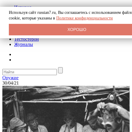
История
Биография
Используя сайт russian7.ru, Вы соглашаетесь с использованием файл
Криминал
cookie, которые указаны в
Политике конфиденциальности
Реклама на сайте
О сайте
ХОРОШО
Рекомендательные статьи
Тестостерон
Журналы
Оружие
30/04/21