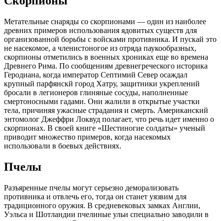
Скорпионы
Метательные снаряды со скорпионами — один из наиболее
древних примеров использования ядовитых существ для
организованной борьбы с войсками противника. И пускай это
не насекомое, а членистоногое из отряда паукообразных,
скорпионы отметились в военных хрониках еще во времена
Древнего Рима. По сообщениям древнегреческого историка
Геродиана, когда император Септимий Север осаждал
крупный парфянскй город Хатру, защитники укреплений
бросали в легионеров глиняные сосуды, наполненные
смертоносными гадами. Они жалили в открытые участки
тела, причиняя ужасные страдания и смерть. Американский
энтомолог Джеффри Локвуд полагает, что речь идет именно о
скорпионах. В своей книге «Шестиногие солдаты» ученый
приводит множество примеров, когда насекомых
использовали в боевых действиях.
Пчелы
Разъяренные пчелы могут серьезно деморализовать
противника и отвлечь его, тогда он станет уязвим для
традиционного оружия. В средневековых замках Англии,
Уэльса и Шотландии пчелиные ульи специально заводили в