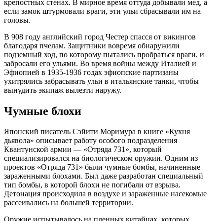
крепостных стенах. В мирное время оттуда добывали мед, а
если замок штурмовали враги, эти ульи сбрасывали им на
головы.
В 908 году английский город Честер спасся от викингов
благодаря пчелам. Защитники вовремя обнаружили
подземный ход, по которому пытались пробраться враги, и
забросали его ульями. Во время войны между Италией и
Эфиопией в 1935-1936 годах эфиопские партизаны
ухитрялись забрасывать ульи в итальянские танки, чтобы
вынудить экипаж вылезти наружу.
Чумные блохи
Японский писатель Сэйити Моримура в книге «Кухня
дьявола» описывает работу особого подразделения
Квантунской армии — «Отряда 731», который
специализировался на биологическом оружии. Одним из
проектов «Отряда 731» были чумные бомбы, начиненные
зараженными блохами. Был даже разработан специальный
тип бомбы, в которой блохи не погибали от взрыва.
Детонация происходила в воздухе и зараженные насекомые
рассеивались на большей территории.
Оружие испытывалось на пленных китайцах, которых