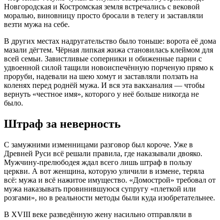
Новгородская и Костромская земля встречались с вековой
моралью, виновницу просто
бросали в телегу и заставляли
везти мужа на себе
.
В других местах надругательство было тоньше: ворота её дома
мазали дёгтем
. Чёрная липкая жижа становилась клеймом для
всей семьи. Завистливые соперники и обиженные парни с
удвоенной силой тащили новоиспечённую порченую прямо к
проруби, надевали на шею хомут и заставляли ползать на
коленях перед роднёй мужа
. И вся эта вакханалия — чтобы
вернуть «честное имя», которого у неё больше никогда не
было.
Штраф за неверность
С замужними изменницами разговор был короче. Уже в
Древней Руси всё решали правила, где наказывали двояко.
Мужчину-прелюбодея ждал всего лишь штраф в пользу
церкви. А вот женщина, которую уличили в измене, теряла
всё: мужа и всё нажитое имущество
. «Домострой» требовал от
мужа наказывать провинившуюся супругу «плеткой или
розгами»
, но в реальности методы были куда изобретательнее.
В XVIII веке разведённую жену насильно отправляли в