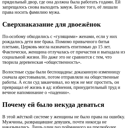
прядильный двор, где она должна была работать годами. Ей
запрещалось снова выходить замуж. Более того, её лишали
права носить фамилию мужа
.
Сверхнаказание для двоежёнок
По-особому обходились с «гулящими» женами, если у них
рождались дети вне брака. Помимо привычного битья
плетьми, Церковь могла назначить
епитимью до 15 лет
.
Фактически, женщина отлучалась от причастия и выпадала из
социальной жизни. Но даже это не сравнится с тем, что
творила деревенская «общественность».
Волостные суды были беспощадны: доказанную изменницу
сначала арестовывали, потом отправляли на общественные
работы
. А если суд заканчивал, но муж не мог простить, он
превращал её жизнь в ад: избиения, принудительный труд и
вечное напоминание о «падении»
.
Почему ей было некуда деваться
В этой жёсткой системе у женщины не было права на ошибку.
Мужчины, развращавшие девушек, почти никогда не
наказывались. Лишь один раз пойманного на прелюбодее