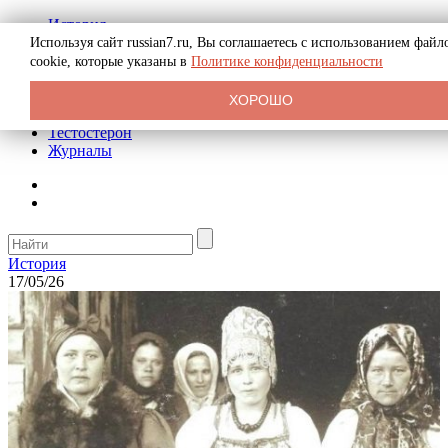
История
Биография
Используя сайт russian7.ru, Вы соглашаетесь с использованием файл
Криминал
cookie, которые указаны в
Политике конфиденциальности
Реклама на сайте
О сайте
ХОРОШО
Рекомендательные статьи
Тестостерон
Журналы
История
17/05/26