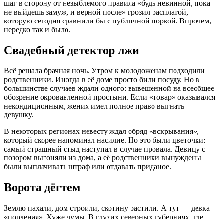
шаг в сторону от незыблемого правила «будь невинной, пока
не выйдешь замуж, и верной после» грозил расплатой,
которую сегодня сравнили бы с публичной поркой. Впрочем,
нередко так и было.
Свадебный детектор лжи
Всё решала брачная ночь. Утром к молодоженам подходили
родственники. Иногда в её доме просто били посуду. Но в
большинстве случаев ждали одного: вывешенной на всеобщее
обозрение окровавленной простыни
. Если «товар» оказывался
некондиционным, жених имел полное право выгнать
девушку.
В некоторых регионах невесту ждал обряд «вскрывания»,
который скорее напоминал насилие. Но это были цветочки:
самый страшный стыд наступал в случае провала. Девицу с
позором выгоняли из дома, а её родственники вынуждены
были выплачивать штраф или отдавать приданое
.
Ворота дёгтем
Землю пахали, дом строили, скотину растили. А тут — девка
«порченая». Хуже чумы. В глухих северных губерниях, где