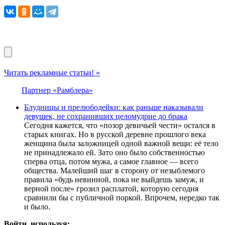
Читать рекламные статьи! »
Партнер «Рамблера»
Блудницы и прелюбодейки: как раньше наказывали
девушек, не сохранивших целомудрие до брака
Сегодня кажется, что «позор девичьей чести» остался в
старых книгах. Но в русской деревне прошлого века
женщина была заложницей одной важной вещи: её тело
не принадлежало ей. Зато оно было собственностью
сперва отца, потом мужа, а самое главное — всего
общества. Малейший шаг в сторону от незыблемого
правила «будь невинной, пока не выйдешь замуж, и
верной после» грозил расплатой, которую сегодня
сравнили бы с публичной поркой. Впрочем, нередко так
и было.
Войти, используя: