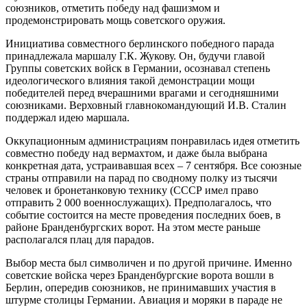
союзников, отметить победу над фашизмом и
продемонстрировать мощь советского оружия.
Инициатива совместного берлинского победного парада
принадлежала маршалу Г.К. Жукову. Он, будучи главой
Группы советских войск в Германии, осознавал степень
идеологического влияния такой демонстрации мощи
победителей перед вчерашними врагами и сегодняшними
союзниками. Верховный главнокомандующий И.В. Сталин
поддержал идею маршала.
Оккупационным администрациям понравилась идея отметить
совместно победу над вермахтом, и даже была выбрана
конкретная дата, устраивавшая всех – 7 сентября. Все союзные
страны отправили на парад по сводному полку из тысячи
человек и бронетанковую технику (СССР имел право
отправить 2 000 военнослужащих). Предполагалось, что
событие состоится на месте проведения последних боев, в
районе Бранденбургских ворот. На этом месте раньше
располагался плац для парадов.
Выбор места был символичен и по другой причине. Именно
советские войска через Бранденбургские ворота вошли в
Берлин, опередив союзников, не принимавших участия в
штурме столицы Германии. Авиация и моряки в параде не