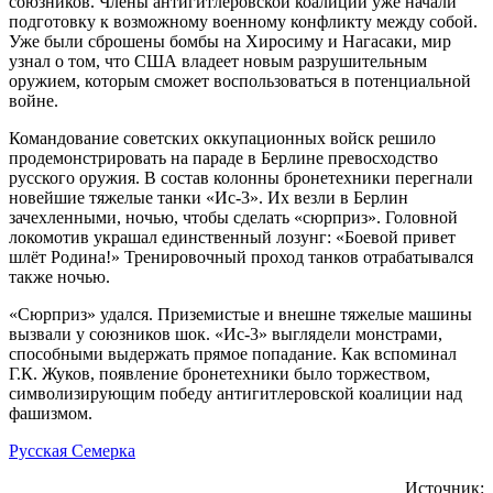
союзников. Члены антигитлеровской коалиции уже начали
подготовку к возможному военному конфликту между собой.
Уже были сброшены бомбы на Хиросиму и Нагасаки, мир
узнал о том, что США владеет новым разрушительным
оружием, которым сможет воспользоваться в потенциальной
войне.
Командование советских оккупационных войск решило
продемонстрировать на параде в Берлине превосходство
русского оружия. В состав колонны бронетехники перегнали
новейшие тяжелые танки «Ис-3». Их везли в Берлин
зачехленными, ночью, чтобы сделать «сюрприз». Головной
локомотив украшал единственный лозунг: «Боевой привет
шлёт Родина!» Тренировочный проход танков отрабатывался
также ночью.
«Сюрприз» удался. Приземистые и внешне тяжелые машины
вызвали у союзников шок. «Ис-3» выглядели монстрами,
способными выдержать прямое попадание. Как вспоминал
Г.К. Жуков, появление бронетехники было торжеством,
символизирующим победу антигитлеровской коалиции над
фашизмом.
Русская Семерка
Источник: