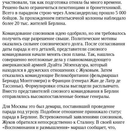
участвовали, так как подготовка отняла бы много времени.
Решено было ограничиться пехотинцами и бронетехникой.
Всего в парадном строю через Александерплац прошло 5 000
бойцов. За прохождением пятитысячной колонны наблюдало
более 20 тыс. жителей Берлина.
Командование союзников идею одобрило, но им требовалось
получить еще разрешение свыше. Политические мотивы
оказались сильнее союзнического долга. После согласования
даты парада и его деталей, представители союзного
командования начали менять свои планы. Так, нашлись
совершенно неотложные дела у главнокомандующего
американской армией Дуайта Эйзенхауэра, который
находился в дружеских отношениях с Жуковым. Затем
отказались командующие Великобритании (фельдмаршал
Бернард Монтгомери) и Франции (генерал Жан де Латр де
Тассиньи). Формулировки отказа выглядели расплывчато.
Вместо представителей союзного командования в Берлин
отправлялись высокопоставленные боевые генералы.
Для Москвы это был демарш, поставивший проведение
парада под угрозу. Подобное отношение принижало статус
парада в Берлине. Встревоженный заявлениями союзников,
Жуков обратился непосредственно к Сталину. В своей книге
«Воспоминания и размышления» маршал сообщает, что,