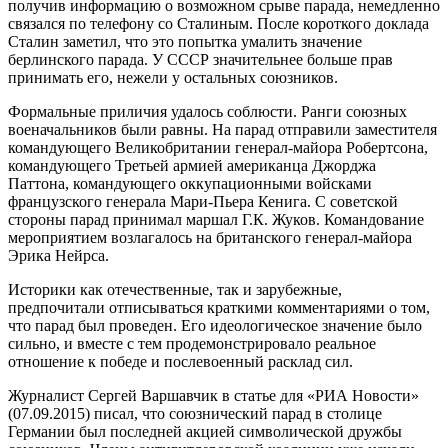
получив информацию о возможном срыве парада, немедленно
связался по телефону со Сталиным. После короткого доклада
Сталин заметил, что это попытка умалить значение
берлинского парада. У СССР значительнее больше прав
принимать его, нежели у остальных союзников.
Формальные приличия удалось соблюсти. Ранги союзных
военачальников были равны. На парад отправили заместителя
командующего Великобритании генерал-майора Робертсона,
командующего Третьей армией американца Джорджа
Паттона, командующего оккупационными войсками
французского генерала Мари-Пьера Кенига. С советской
стороны парад принимал маршал Г.К. Жуков. Командование
мероприятием возлагалось на британского генерал-майора
Эрика Нейрса.
Историки как отечественные, так и зарубежные,
предпочитали отписываться краткими комментариями о том,
что парад был проведен. Его идеологическое значение было
сильно, и вместе с тем продемонстрировало реальное
отношение к победе и послевоенный расклад сил.
Журналист Сергей Варшавчик в статье для «РИА Новости»
(07.09.2015) писал, что союзнический парад в столице
Германии был последней акцией символической дружбы