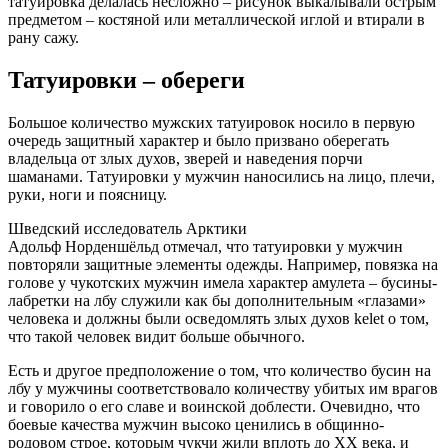
татуировка делалась несложно – рисунок выкалывали острым
предметом – костяной или металлической иглой и втирали в
рану сажу.
Татуировки – обереги
Большое количество мужских татуировок носило в первую
очередь защитный характер и было призвано оберегать
владельца от злых духов, зверей и наведения порчи
шаманами. Татуировки у мужчин наносились на лицо, плечи,
руки, ноги и поясницу.
Шведский исследователь Арктики
Адольф Норденшёльд отмечал, что татуировки у мужчин
повторяли защитные элементы одежды. Например, повязка на
голове у чукотских мужчин имела характер амулета – бусины-
лабретки на лбу служили как бы дополнительным «глазами»
человека и должны были осведомлять злых духов kelet о том,
что такой человек видит больше обычного.
Есть и другое предположение о том, что количество бусин на
лбу у мужчины соответствовало количеству убитых им врагов
и говорило о его славе и воинской доблести. Очевидно, что
боевые качества мужчин высоко ценились в общинно-
родовом строе, которым чукчи жили вплоть до XX века, и