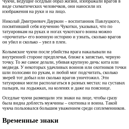
Чукчи, ведущие оседлый образ жизни, изображали врагов в
виде схематических человечков, они наносили их
изображения на руки и на лицо.
Николай Дмитриевич Дауркин – воспитанник Павлуцкого,
посвятивший себя изучению Чукотки, указывал, что по
татуировкам на руках и ногах чукотского воина можно
«прочитать» его военную историю и узнать, сколько врагов
он убил и сколько – увел в плен.
Колымские чукчи после убийства врага накалывали на
внутренней стороне предплечья, ближе к запястью, черную
точку. То же самое делали, убивая крупную дичь: кита или
медведя. У некоторых удачливых воинов или охотников точки
шли полосами по рукам, и любой мог подсчитать, сколько
зверей тот добыл или сколько врагов уничтожил. Эти
татуировки могли располагаться в разных местах: на суставах
пальцев, на лодыжках, на коленях и даже на пояснице.
Оседлые чукчи размещали эти знаки на лице, чтобы сразу
была видна доблесть мужчины – охотника и воина. Такой
чукча пользовался большим уважением среди соплеменников.
Временные знаки