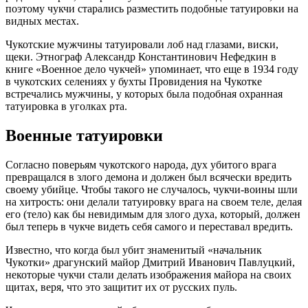
поэтому чукчи старались разместить подобные татуировки на
видных местах.
Чукотские мужчины татуировали лоб над глазами, виски,
щеки. Этнограф Александр Константинович Нефедкин в
книге «Военное дело чукчей» упоминает, что еще в 1934 году
в чукотских селениях у бухты Провидения на Чукотке
встречались мужчины, у которых была подобная охранная
татуировка в уголках рта.
Военные татуировки
Согласно поверьям чукотского народа, дух убитого врага
превращался в злого демона и должен был всячески вредить
своему убийце. Чтобы такого не случалось, чукчи-воины шли
на хитрость: они делали татуировку врага на своем теле, делая
его (тело) как бы невидимым для злого духа, который, должен
был теперь в чукче видеть себя самого и переставал вредить.
Известно, что когда был убит знаменитый «начальник
Чукотки» драгунский майор Дмитрий Иванович Павлуцкий,
некоторые чукчи стали делать изображения майора на своих
щитах, веря, что это защитит их от русских пуль.