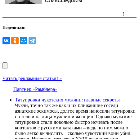
СУМАСШЕДШИМ
Поделиться:
Читать рекламные статьи! »
Партнер «Рамблера»
Татуировки чукотских мужчин: главные секреты
Чукчи, точно так же как и их ближайшие соседи –
азиатские эскимосы, долгое время наносили татуировки
на тело и на лица мужчин и женщин. Однако мужские
татуировки стали довольно быстро исчезать после
контактов с русскими казаками – ведь по ним можно
было легко вычислить – сколько чукотский воин убил
врагов. Известно, что уже в XVIII веке мужские