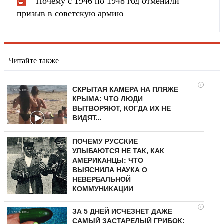
Почему с 1946 по 1948 год отменили
призыв в советскую армию
Читайте также
i
СКРЫТАЯ КАМЕРА НА ПЛЯЖЕ
КРЫМА: ЧТО ЛЮДИ
ВЫТВОРЯЮТ, КОГДА ИХ НЕ
ВИДЯТ...
ПОЧЕМУ РУССКИЕ
УЛЫБАЮТСЯ НЕ ТАК, КАК
АМЕРИКАНЦЫ: ЧТО
ВЫЯСНИЛА НАУКА О
НЕВЕРБАЛЬНОЙ
КОММУНИКАЦИИ
i
ЗА 5 ДНЕЙ ИСЧЕЗНЕТ ДАЖЕ
САМЫЙ ЗАСТАРЕЛЫЙ ГРИБОК: