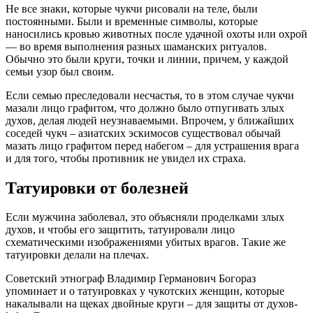
Не все знаки, которые чукчи рисовали на теле, были
постоянными. Были и временные символы, которые
наносились кровью животных после удачной охоты или охрой
— во время выполнения разных шаманских ритуалов.
Обычно это были круги, точки и линии, причем, у каждой
семьи узор был своим.
Если семью преследовали несчастья, то в этом случае чукчи
мазали лицо графитом, что должно было отпугивать злых
духов, делая людей неузнаваемыми. Впрочем, у ближайших
соседей чукч – азиатских эскимосов существовал обычай
мазать лицо графитом перед набегом – для устрашения врага
и для того, чтобы противник не увидел их страха.
Татуировки от болезней
Если мужчина заболевал, это объясняли проделками злых
духов, и чтобы его защитить, татуировали лицо
схематическими изображениями убитых врагов. Такие же
татуировки делали на плечах.
Советский этнограф Владимир Германович Богораз
упоминает и о татуировках у чукотских женщин, которые
накалывали на щеках двойные круги – для защиты от духов-