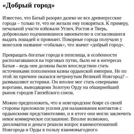
«Добрый город»
Известно, что Батый разорял далеко не все древнерусские
города – только те, что не желали ему покоряться. К примеру,
печальной участи избежали Углич, Ростов и Тверь,
добровольно подчинившиеся завоевателю и согласившиеся
выдать лошадей и провиант. Покорные города получали у
монголов название «гобалык», что значит «добрый город».
Превращать богатые города в пепелища, в особенности
располагавшиеся на торговых путях, было не в интересах
Батыя – ведь они должны были впоследствии стать
источниками пополнения казны ордынской империи. Не по
этой ли причине оказался нетронутым Великий Новгород? –
размышляют историки. Он вполне мог стать северными
воротами, выводящими Золотую Орду на обширнейший
рынок городов Ганзейского союза.
Можно предположить, что и новгородские бояре со своей
стороны приложили усилия для налаживания контактов с
ордынскими представителями, и в итоге они могли заключить
некое коммерческое соглашение. Вполне возможно,
дипломатия и деньги решили вопрос взаимоотношений
Новгорода и Орды в пользу взаимовыгодного