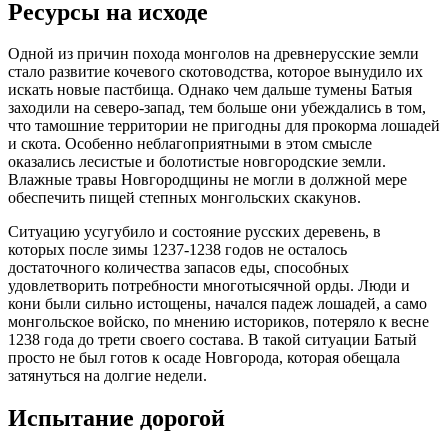
Ресурсы на исходе
Одной из причин похода монголов на древнерусские земли
стало развитие кочевого скотоводства, которое вынудило их
искать новые пастбища. Однако чем дальше тумены Батыя
заходили на северо-запад, тем больше они убеждались в том,
что тамошние территории не пригодны для прокорма лошадей
и скота. Особенно неблагоприятными в этом смысле
оказались лесистые и болотистые новгородские земли.
Влажные травы Новгородщины не могли в должной мере
обеспечить пищей степных монгольских скакунов.
Ситуацию усугубило и состояние русских деревень, в
которых после зимы 1237-1238 годов не осталось
достаточного количества запасов еды, способных
удовлетворить потребности многотысячной орды. Люди и
кони были сильно истощены, начался падеж лошадей, а само
монгольское войско, по мнению историков, потеряло к весне
1238 года до трети своего состава. В такой ситуации Батый
просто не был готов к осаде Новгорода, которая обещала
затянуться на долгие недели.
Испытание дорогой