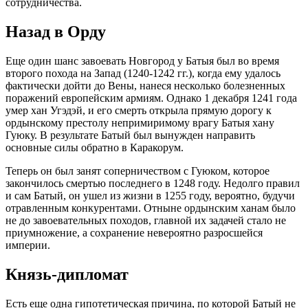
сотрудничества.
Назад в Орду
Еще один шанс завоевать Новгород у Батыя был во время
второго похода на Запад (1240-1242 гг.), когда ему удалось
фактически дойти до Вены, нанеся несколько болезненных
поражений европейским армиям. Однако 1 декабря 1241 года
умер хан Угэдэй, и его смерть открыла прямую дорогу к
ордынскому престолу непримиримому врагу Батыя хану
Гуюку. В результате Батый был вынужден направить
основные силы обратно в Каракорум.
Теперь он был занят соперничеством с Гуюком, которое
закончилось смертью последнего в 1248 году. Недолго правил
и сам Батый, он ушел из жизни в 1255 году, вероятно, будучи
отравленным конкурентами. Отныне ордынским ханам было
не до завоевательных походов, главной их задачей стало не
приумножение, а сохранение невероятно разросшейся
империи.
Князь-дипломат
Есть еще одна гипотетическая причина, по которой Батый не