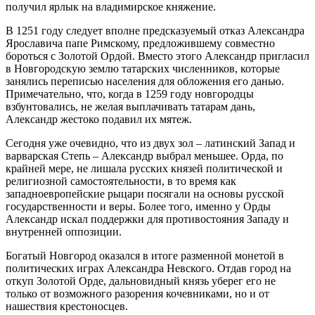
получил ярлык на владимирское княжение.
В 1251 году следует вполне предсказуемый отказ Александра
Ярославича папе Римскому, предложившему совместно
бороться с Золотой Ордой. Вместо этого Александр пригласил
в Новгородскую землю татарских численников, которые
занялись переписью населения для обложения его данью.
Примечательно, что, когда в 1259 году новгородцы
взбунтовались, не желая выплачивать татарам дань,
Александр жестоко подавил их мятеж.
Сегодня уже очевидно, что из двух зол – латинский Запад и
варварская Степь – Александр выбрал меньшее. Орда, по
крайней мере, не лишала русских князей политической и
религиозной самостоятельности, в то время как
западноевропейские рыцари посягали на основы русской
государственности и веры. Более того, именно у Орды
Александр искал поддержки для противостояния Западу и
внутренней оппозиции.
Богатый Новгород оказался в итоге разменной монетой в
политических играх Александра Невского. Отдав город на
откуп Золотой Орде, дальновидный князь уберег его не
только от возможного разорения кочевниками, но и от
нашествия крестоносцев.