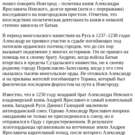
пошел покорять Новгород – политика князя Александра
Ярославича Невского, долгое время (хотя и с перерывами)
восседавшего на новгородском престоле. Отметим, что
впоследствии политическая деятельность князя в немалой
степени зависела от Батыя.
В период монгольского нашествия на Русь в 1237–1238 годах
Александр не проявил участие в судьбе погибающих под
натиском ордынских полчищ городов, что до сих пор
вызывает недоумение у многих историков. Он не пришел на
помощь ни к своему брату Андрею, когда войска Батыя
вторглись в пределы Суздальского княжества, ни к своему
родному городу Переяславлю-Залесскому, когда у его стен
оказались тысячи монгольские орды. Не отозвался Александр
и на призывы жителей погибающего Торжка, который был
фактически последним форпостом на пути к Новгороду.
Известно, что в 1250 году младший брат Александра Невского
владимирский князь Андрей Ярославич и самый влиятельный
князь Западной Руси Даниил Галицкий заключили
антиордынский союз. Однако Александр Ярославич вопреки
ожиданиям не только не присоединился к союзу, но и
отправился в Орду с предостережением. В результате
золотоордынцы организовали на вотчинные земли Андрея
Ярославича карательный поход, после которого Александр