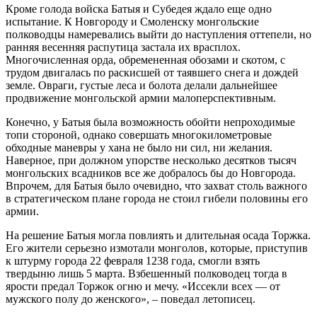
Кроме голода войска Батыя и Субедея ждало еще одно
испытание. К Новгороду и Смоленску монгольские
полководцы намеревались выйти до наступления оттепели, но
ранняя весенняя распутица застала их врасплох.
Многочисленная орда, обремененная обозами и скотом, с
трудом двигалась по раскисшей от таявшего снега и дождей
земле. Овраги, густые леса и болота делали дальнейшее
продвижение монгольской армии малоперспективным.
Конечно, у Батыя была возможность обойти непроходимые
топи стороной, однако совершать многокилометровые
обходные маневры у хана не было ни сил, ни желания.
Наверное, при должном упорстве несколько десятков тысяч
монгольских всадников все же добралось бы до Новгорода.
Впрочем, для Батыя было очевидно, что захват столь важного
в стратегическом плане города не стоил гибели половины его
армии.
На решение Батыя могла повлиять и длительная осада Торжка.
Его жители серьезно измотали монголов, которые, приступив
к штурму города 22 февраля 1238 года, смогли взять
твердыню лишь 5 марта. Взбешенный полководец тогда в
ярости предал Торжок огню и мечу. «Иссекли всех — от
мужского полу до женского», – поведал летописец.