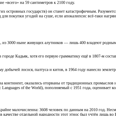
 «всего» на 59 сантиметров к 2100 году.
гих островных государств) он станет катастрофичным. Разумеет
для покупки угодий на суше, если апокалипсис всё-таки нагряне
 из 3000 ныне живущих алутииков — лишь 400 владеют родным яз
в городе Кадьяк, хотя его первую грамматику ещё в 1807-м сост
добычей лосося, палтуса и китов, в 1964 году нанесло землетр
 континент, оказались оторваны от традиционных промыслов и 
Languages of the World), пополняемый с 1951 года, оценивает к
райне малочисленна: 3608 человек по данным на 2010 год. Несм
в качестве отдельной народности этот этнос был учтён лишь во 