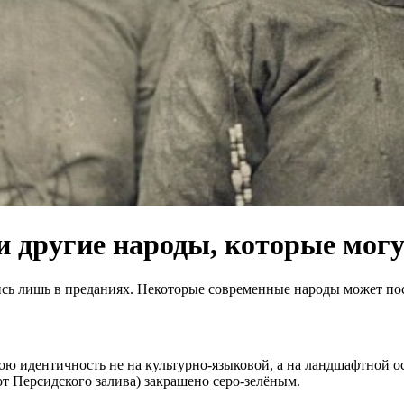
 другие народы, которые могу
ь лишь в преданиях. Некоторые современные народы может пости
ю идентичность не на культурно-языковой, а на ландшафтной ос
от Персидского залива) закрашено серо-зелёным.