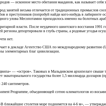
родов — исконное место обитания мааданов, как называет себя э
о род занятий весьма отличается от традиционных промыслов сос
бов и преступников (попробуй найди кого-нибудь в лабиринте о
дного улова Месопотамии приходилось именно на болотных араб
ритарной власти. После неудачного шиитского восстания 1991 
лей региона депортировали в глубь страны, а родовые угодья ос
чти нет.
ечает в докладе Агентство США по международному развитию (
шены элементарных благ цивилизации.
«двипа» — «остров». Таковых в Мальдивском архипелаге свыше т
 экваториального государства более 1,5 миллиарда долларов (пр
— 240 сантиметров.
sessment Programme, объединяющей сотню климатологов из восьми 
«В ближайшие столетия море поднимется на 4-6 м», — утвержда