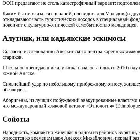
ООН предлагают не столь катастрофичный вариант: подтопление
Каким бы ни оказался сценарий, очевидно: для Мальдив (и дру
откладывают часть туристических доходов в специальный фонд 
покончит с культурно-этнической самобытностью мальдивцев.
Алутиик, или кадьякские эскимосы
Согласно исследованию Аляскинского центра коренных языков,
стариков.
Школьное преподавание алутиика началось только в 2010 году 
южной Аляске.
Сильнейший удар по небольшому прибрежному этносу, жившему 
обезлюдел.
Аборигены, из лучших побуждений эвакуированные властями на
что международный языковой каталог «Этнология» (Ethnologue: 
Сойоты
Народность, компактно живущая в одном из районов Бурятии, к
относится ко временам царя Алексея Михайловича, первый раз 