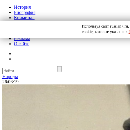
История
Биография
Криминал
СССР
Используя сайт russian7.r
Тайны
cookie, которые указаны в
Рекомендации
Реклама
О сайте
Народы
26/03/19