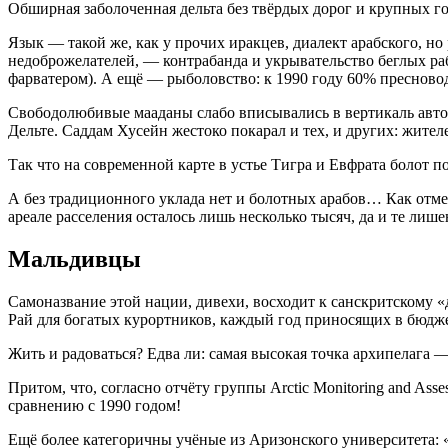
Обширная заболоченная дельта без твёрдых дорог и крупных го
Язык — такой же, как у прочих иракцев, диалект арабского, н
недоброжелателей, — контрабанда и укрывательство беглых ра
фарватером). А ещё — рыболовство: к 1990 году 60% пресново
Свободолюбивые мааданы слабо вписывались в вертикаль авто
Дельте. Саддам Хусейн жестоко покарал и тех, и других: жите
Так что на современной карте в устье Тигра и Евфрата болот по
А без традиционного уклада нет и болотных арабов… Как отм
ареале расселения осталось лишь несколько тысяч, да и те ли
Мальдивцы
Самоназвание этой нации, дивехи, восходит к санскритскому 
Рай для богатых курортников, каждый год приносящих в бюджет
Жить и радоваться? Едва ли: самая высокая точка архипелага 
Притом, что, согласно отчёту группы Arctic Monitoring and As
сравнению с 1990 годом!
Ещё более категоричны учёные из Аризонского университета: 