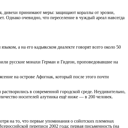
ся, дивехи принимают меры: защищают кораллы от эрозии,
т. Однако очевидно, что переселение в чуждый ареал навсегда
ыком, а на его кадьякском диалекте говорят всего около 50
авили русские монахи Герман и Гидеон, проповедовавшие на
ясение на острове Афогнак, который после этого почти
растворились в современной городской среде. Неудивительно,
оличество носителей алутиика ещё ниже — в 200 человек.
отря на то, что первые упоминания о сойотских племенах
Всероссийской переписи 2002 года; первая письменность (на