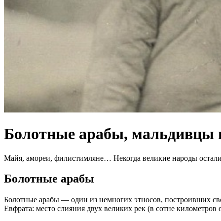
Болотные арабы, мальдивцы и
Майя, амореи, филистимляне… Некогда великие народы осталис
Болотные арабы
Болотные арабы — один из немногих этносов, построивших сво
Евфрата: место слияния двух великих рек (в сотне километров 