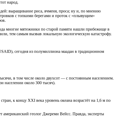
тот народ.
едей: выращивание риса, ячменя, проса; ну и, по мнению
стровков с топкими берегами и проток с «плывущим»
ов.
года многие мятежники по старой памяти нашли прибежище в
ушили, тем самым вызвав локальную экологическую катастрофу.
USAID), сегодня из полумиллиона маадан в традиционном
ысячи, в том числе около двухсот — с постоянным населением.
и населении около 300 тысяч).
стран, к концу XXI века уровень океана возрастёт на 1,6 м по
ет американский геолог Джереми Вейсс. Правда, эксперты