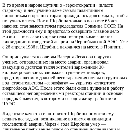
В то время в народе шутили о «геронтократии» (власти
стариков), и неслучайно даже самым талантливым
чиновникам и организаторам приходилось долго ждать, чтобы
получить власть. Вот и Щербина только в возрасте 65 лет
наконец стал заместителем председателя Совмина СССР. На
этой должности ему и предстояло совершить главное дело
жизни — возглавить правительственную комиссию по
ликвидации последствий аварии на Чернобыльской АЭС. Уже
с 26 апреля 1986 г. Щербина находился на месте, в Припяти.
Он прислушался к советам Валерия Легасова и других
ученых, отправленных на место аварии, организовал
эвакуацию десятков тысяч жителей зараженной 30-
километровой зоны, занимался тушением пожаров,
предотвращением дальнейшего заражения почвы и грунтовых
вод, строительством «саркофага» — укрытия четвертого
энергоблока АЭС. После этого были снова пущены в работу
оставшиеся неповрежденными реакторы станции и основан
городок Славутич, в котором и сегодня живут работники
ЧАЭС.
Лидерские качества и авторитет Щербины помогли ему
решить все задачи, возникавшие во время ликвидации
последствий аварии. Через 4 года Щербина умер —
длительное пребывание рядом со станцией после аварии и