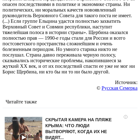
опасен последствиями в политике и экономике страны. Ни
политических, ни моральных качеств новоявленный
руководитель Верховного Совета для такого поста не имеет.
(...) Если группе Ельцина удастся полностью захватить
Верховный Совет и Совмин республики, наступит
тяжелейшая полоса в истории страны». Щербина оказался
полностью прав — 1990-е годы стали для России и всего
постсоветского пространства сложнейшим и очень
болезненным периодом. Но умного старика никто не
послушал. Страна давно переживала черную полосу,
сказывались исторические проблемы, накопившиеся за
жуткий ХХ век, и от их последствий спасти ее уже не мог ни
Борис Щербина, ни кто бы ни то ни было другой.
Источник:
©
Русская Семерка
Читайте также
i
СКРЫТАЯ КАМЕРА НА ПЛЯЖЕ
КРЫМА: ЧТО ЛЮДИ
ВЫТВОРЯЮТ, КОГДА ИХ НЕ
ВИДЯТ...