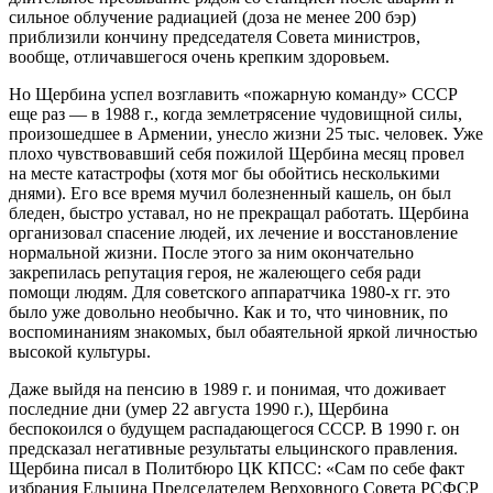
сильное облучение радиацией (доза не менее 200 бэр)
приблизили кончину председателя Совета министров,
вообще, отличавшегося очень крепким здоровьем.
Но Щербина успел возглавить «пожарную команду» СССР
еще раз — в 1988 г., когда землетрясение чудовищной силы,
произошедшее в Армении, унесло жизни 25 тыс. человек. Уже
плохо чувствовавший себя пожилой Щербина месяц провел
на месте катастрофы (хотя мог бы обойтись несколькими
днями). Его все время мучил болезненный кашель, он был
бледен, быстро уставал, но не прекращал работать. Щербина
организовал спасение людей, их лечение и восстановление
нормальной жизни. После этого за ним окончательно
закрепилась репутация героя, не жалеющего себя ради
помощи людям. Для советского аппаратчика 1980-х гг. это
было уже довольно необычно. Как и то, что чиновник, по
воспоминаниям знакомых, был обаятельной яркой личностью
высокой культуры.
Даже выйдя на пенсию в 1989 г. и понимая, что доживает
последние дни (умер 22 августа 1990 г.), Щербина
беспокоился о будущем распадающегося СССР. В 1990 г. он
предсказал негативные результаты ельцинского правления.
Щербина писал в Политбюро ЦК КПСС: «Сам по себе факт
избрания Ельцина Председателем Верховного Совета РСФСР