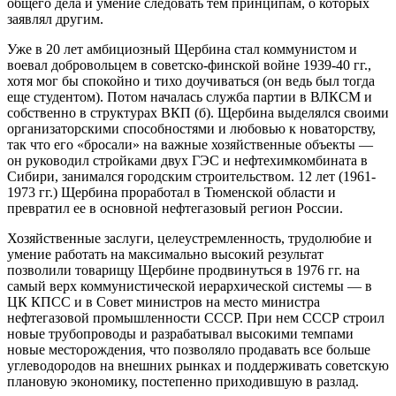
общего дела и умение следовать тем принципам, о которых
заявлял другим.
Уже в 20 лет амбициозный Щербина стал коммунистом и
воевал добровольцем в советско-финской войне 1939-40 гг.,
хотя мог бы спокойно и тихо доучиваться (он ведь был тогда
еще студентом). Потом началась служба партии в ВЛКСМ и
собственно в структурах ВКП (б). Щербина выделялся своими
организаторскими способностями и любовью к новаторству,
так что его «бросали» на важные хозяйственные объекты —
он руководил стройками двух ГЭС и нефтехимкомбината в
Сибири, занимался городским строительством. 12 лет (1961-
1973 гг.) Щербина проработал в Тюменской области и
превратил ее в основной нефтегазовый регион России.
Хозяйственные заслуги, целеустремленность, трудолюбие и
умение работать на максимально высокий результат
позволили товарищу Щербине продвинуться в 1976 гг. на
самый верх коммунистической иерархической системы — в
ЦК КПСС и в Совет министров на место министра
нефтегазовой промышленности СССР. При нем СССР строил
новые трубопроводы и разрабатывал высокими темпами
новые месторождения, что позволяло продавать все больше
углеводородов на внешних рынках и поддерживать советскую
плановую экономику, постепенно приходившую в разлад.