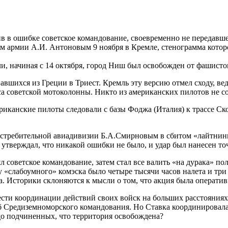
в в ошибке советское командование, своевременно не передав
лом армии А.И. Антоновым 9 ноября в Кремле, стенограмма кото
ли, начиная с 14 октября, город Ниш был освобожден от фашисто
шихся из Греции в Триест. Кремль эту версию отмел сходу, ведь
а советской мотоколонны. Никто из американских пилотов не с
иканские пилоты следовали с базы Фоджа (Италия) к трассе С
требительной авиадивизии Б.А.Смирновым в сбитом «лайтнинге
тверждал, что никакой ошибки не было, и удар был нанесен точ
советское командование, затем стал все валить «на дурака» пол
о у «слабоумного» комэска было четыре тысячи часов налета и т
ха. Историки склоняются к мысли о том, что акция была операти
ести координации действий своих войск на больших расстояния
таб Средиземноморского командования. Но Ставка координирова
 до подчиненных, что территория освобождена?