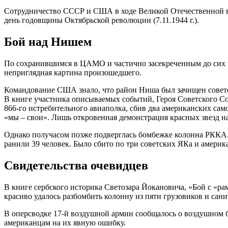
Сотрудничество СССР и США в ходе Великой Отечественной в
день годовщины Октябрьской революции (7.11.1944 г.).
Бой над Нишем
По сохранившимся в ЦАМО и частично засекреченным до сих п
неприглядная картина произошедшего.
Командование США знало, что район Ниша был зачищен советск
В книге участника описываемых событий, Героя Советского Со
866-го истребительного авиаполка, сбив два американских са
«мы – свои». Лишь откровенная демонстрация красных звезд н
Однако получасом позже подверглась бомбежке колонна РККА. С
ранили 39 человек. Было сбито по три советских ЯКа и америк
Свидетельства очевидцев
В книге сербского историка Светозара Йокановича, «Бой с «р
красиво удалось разбомбить колонну из пяти грузовиков и сани
В оперсводке 17-й воздушной армии сообщалось о воздушном б
американцам на их явную ошибку.