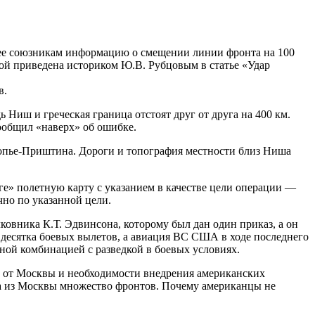
шее союзникам информацию о смещении линии фронта на 100
рой приведена историком Ю.В. Рубцовым в статье «Удар
в.
 Ниш и греческая граница отстоят друг от друга на 400 км.
ообщил «наверх» об ошибке.
копье-Приштина. Дороги и топография местности близ Ниша
» полетную карту с указанием в качестве цели операции —
но по указанной цели.
ковника К.Т. Эдвинсона, которому был дан один приказ, а он
ри десятка боевых вылетов, а авиация ВС США в ходе последнего
вной комбинацией с разведкой в боевых условиях.
х от Москвы и необходимости внедрения американских
ла из Москвы множество фронтов. Почему американцы не