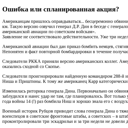
Ошибка или спланированная акция?
Американцам пришлось оправдываться... бесцеремонно обвини
км. Такую версию озвучил генерал Д.Р. Дин в беседе с генера
американской авиации по советским войскам».
Заявление не соответствовало действительности. Уже три неде
Американской авиации был дан приказ бомбить немцев, стягивав
Непонятен и факт повторной бомбардировки в течение получас
Следователи РККА приняли версию американских коллег. Амер
оказались сходной со Скопье.
Следователи проигнорировали найденную командиром 288-й ис
Ниша и Приштины. К тому же американец Карр категорически у
Изменилась риторика генерала Дина. Первоначально он обвинял 
заблудился и нанес удар не там, где планировалось. Вот тольк
года войны 14 (!) раз бомбила Ниш и хорошо знала его с возду
Военный историк Рубцов приводит слова генерала Дина о тяж
военспецов в советские фронтовые штабы, а советских – в ш
проконтролировали три эскадрильи и за три недели не довели