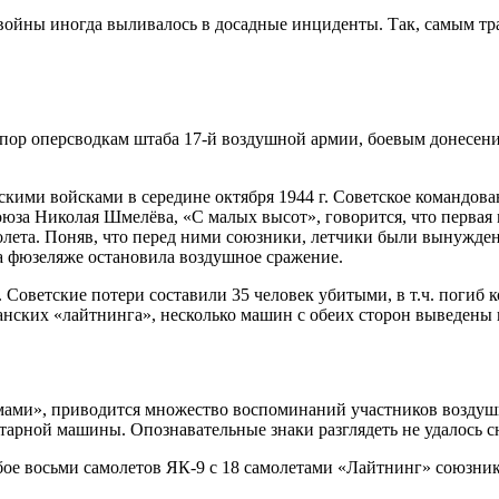
ойны иногда выливалось в досадные инциденты. Так, самым т
ор оперсводкам штаба 17-й воздушной армии, боевым донесени
ими войсками в середине октября 1944 г. Советское командован
юза Николая Шмелёва, «С малых высот», говорится, что первая
молета. Поняв, что перед ними союзники, летчики были вынужде
а фюзеляже остановила воздушное сражение.
оветские потери составили 35 человек убитыми, в т.ч. погиб ко
анских «лайтнинга», несколько машин с обеих сторон выведены и
амами», приводится множество воспоминаний участников воздушн
тарной машины. Опознавательные знаки разглядеть не удалось сн
ое восьми самолетов ЯК-9 с 18 самолетами «Лайтнинг» союзник