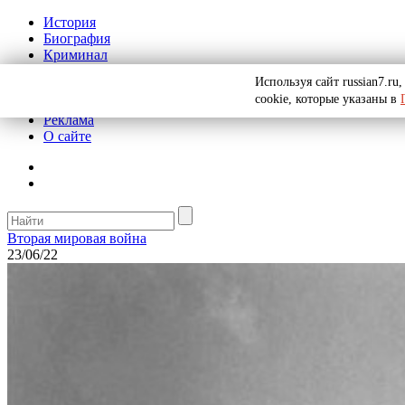
История
Биография
Криминал
СССР
Используя сайт russian7.r
Тайны
cookie, которые указаны в
Рекомендации
Реклама
О сайте
Вторая мировая война
23/06/22