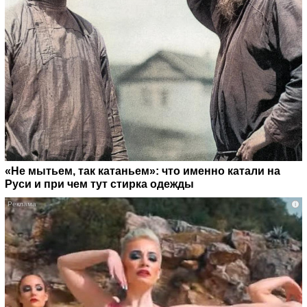
«Не мытьем, так катаньем»: что именно катали на
Руси и при чем тут стирка одежды
i