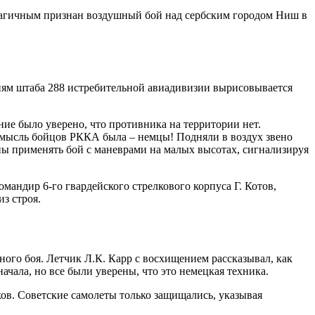
рагичным признан воздушный бой над сербским городом Ниш в
ям штаба 288 истребительной авиадивизии вырисовывается
ие было уверено, что противника на территории нет.
 мысль бойцов РККА была – немцы! Подняли в воздух звено
ны применять бой с маневрами на малых высотах, сигнализируя
мандир 6-го гвардейского стрелкового корпуса Г. Котов,
з строя.
ого боя. Летчик Л.К. Карр с восхищением рассказывал, как
ачала, но все были уверены, что это немецкая техника.
ов. Советские самолеты только защищались, указывая