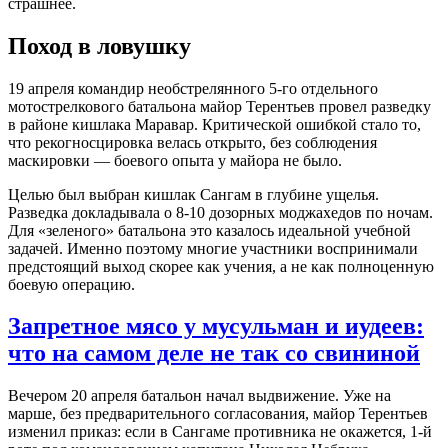
страшнее.
Поход в ловушку
19 апреля командир необстрелянного 5-го отдельного
мотострелкового батальона майор Терентьев провел разведку
в районе кишлака Маравар. Критической ошибкой стало то,
что рекогносцировка велась открыто, без соблюдения
маскировки — боевого опыта у майора не было.
Целью был выбран кишлак Сангам в глубине ущелья.
Разведка докладывала о 8-10 дозорных моджахедов по ночам.
Для «зеленого» батальона это казалось идеальной учебной
задачей. Именно поэтому многие участники воспринимали
предстоящий выход скорее как учения, а не как полноценную
боевую операцию.
Запретное мясо у мусульман и иудеев:
что на самом деле не так со свининой
Вечером 20 апреля батальон начал выдвижение. Уже на
марше, без предварительного согласования, майор Терентьев
изменил приказ: если в Сангаме противника не окажется, 1-й