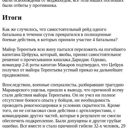
были освобождены от моджахедов, все тела наших погибших
были отбиты у противника.
Итоги
Как же случилось, что самостоятельный рейд одного
батальона в течении суток превратился в полноценные
боевые действия, в которых приняли участие 4 батальона?
Майор Терентьев всю вину пытался переложить на погибшего
капитана Цебрука, который, якобы, принял самостоятельное
решение о прочесывании кишлака Даридам. Однако,
командир 2-й роты капитан Макаров подтвердил, что Цебрук
получил от майора Терентьева устный приказ на дальнейшее
продвижение.
Впоследствии, военные специалисты, разбиравшие трагедию
Мараварского ущелья, пришли к выводу, что причиной всему
стали действия майора Терентьева. Он не учел ни полное
отсутствие боевого опыта у бойцов, ни необходимость
проводить рекогносцировки в условиях скрытности. Кроме
того, он не согласовал свои действия с артиллеристами, с
командирами других частей, которые в результате не смогли
обеспечить подкрепление. Были допущены и другие грубые
ошибки. Все вместе и стало причиной гибели 32-х человек, 29