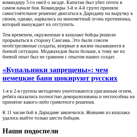
командиру 5-го омсб о засаде. Капитан был убит почти в
самом начале боя. Командиры 3-й и 4-й групп приняли
самостоятельное решение двигаться к Даридаму на выручку к
своим, однако, нарвались на минометный огонь противника,
который вынуждает их отступить.
Тем временем, окруженные в кишлаке бойцы решили
прорываться в сторону Сангама. Это были совсем
необстрелянные солдаты, впервые в жизни оказавшиеся в
боевой ситуации. Моджахедов было больше, к тому же их
боевой опыт был не сравним с опытом наших солдат.
«Купальники запрещены»: чем
немецкие бани шокируют русских
1-я и 2-я группы методично уничтожаются ураганным огнем,
ребята оказались полностью деморализованы и неспособны на
принятие какого-либо грамотного решения.
К 11 часам бой в Даридаме закончился. Живыми из кишлака
удалось выйти только шести бойцам.
Наши подоспели