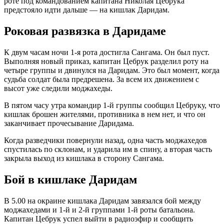
роте под командованием капитана Николая Цебрука
предстояло идти дальше — на кишлак Даридам.
Роковая развязка в Даридаме
К двум часам ночи 1-я рота достигла Сангама. Он был пуст.
Выполняя новый приказ, капитан Цебрук разделил роту на
четыре группы и двинулся на Даридам. Это был момент, когда
судьба солдат была предрешена. За всем их движением с
высот уже следили моджахеды.
В пятом часу утра командир 1-й группы сообщил Цебруку, что
кишлак брошен жителями, противника в нем нет, и что он
заканчивает прочесывание Даридама.
Когда разведчики повернули назад, одна часть моджахедов
спустилась по склонам, и ударила им в спину, а вторая часть
закрыла выход из кишлака в сторону Сангама.
Бой в кишлаке Даридам
В 5.00 на окраине кишлака Даридам завязался бой между
моджахедами и 1-й и 2-й группами 1-й роты батальона.
Капитан Цебрук успел выйти в радиоэфир и сообщить