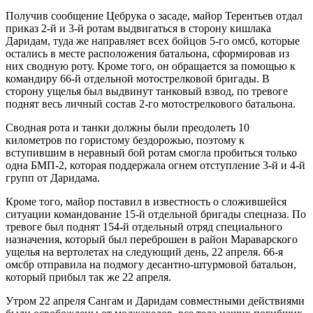
Получив сообщение Цебрука о засаде, майор Терентьев отдал
приказ 2-й и 3-й ротам выдвигаться в сторону кишлака
Даридам, туда же направляет всех бойцов 5-го омсб, которые
остались в месте расположения батальона, сформировав из
них сводную роту. Кроме того, он обращается за помощью к
командиру 66-й отдельной мотострелковой бригады. В
сторону ущелья был выдвинут танковый взвод, по тревоге
поднят весь личный состав 2-го мотострелкового батальона.
Сводная рота и танки должны были преодолеть 10
километров по гористому бездорожью, поэтому к
вступившим в неравный бой ротам смогла пробиться только
одна БМП-2, которая поддержала огнем отступление 3-й и 4-й
групп от Даридама.
Кроме того, майор поставил в известность о сложившейся
ситуации командование 15-й отдельной бригады спецназа. По
тревоге был поднят 154-й отдельный отряд специального
назначения, который был переброшен в район Мараварского
ущелья на вертолетах на следующий день, 22 апреля. 66-я
омсбр отправила на подмогу десантно-штурмовой батальон,
который прибыл так же 22 апреля.
Утром 22 апреля Сангам и Даридам совместными действиями