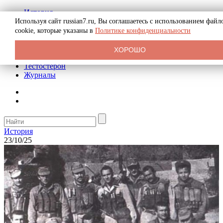
История
Биография
Используя сайт russian7.ru, Вы соглашаетесь с использованием файл
Криминал
cookie, которые указаны в
Политике конфиденциальности
Реклама на сайте
О сайте
ХОРОШО
Рекомендательные статьи
Тестостерон
Журналы
История
23/10/25