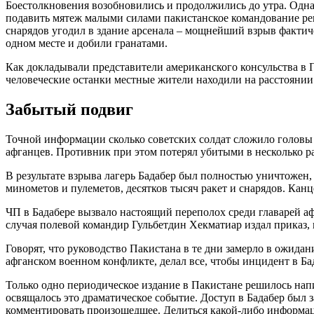
Боестолкновения возобновились и продолжились до утра. Одна 
подавить мятеж малыми силами пакистанское командование ре
снарядов угодил в здание арсенала – мощнейший взрыв фактич
одном месте и добили гранатами.
Как докладывали представители американского консульства в 
человеческие останки местные жители находили на расстоянии 
Забытый подвиг
Точной информации сколько советских солдат сложило головы 
афганцев. Противник при этом потерял убитыми в несколько р
В результате взрыва лагерь Бадабер был полностью уничтожен,
минометов и пулеметов, десятков тысяч ракет и снарядов. Канц
ЧП в Бадабере вызвало настоящий переполох среди главарей аф
случая полевой командир Гульбетдин Хекматиар издал приказ, к
Говорят, что руководство Пакистана в те дни замерло в ожидан
афганском военном конфликте, делал все, чтобы инцидент в Ба
Только одно периодическое издание в Пакистане решилось напи
освящалось это драматическое событие. Доступ в Бадабер был
комментировать произошедшее. Делиться какой-либо информаци