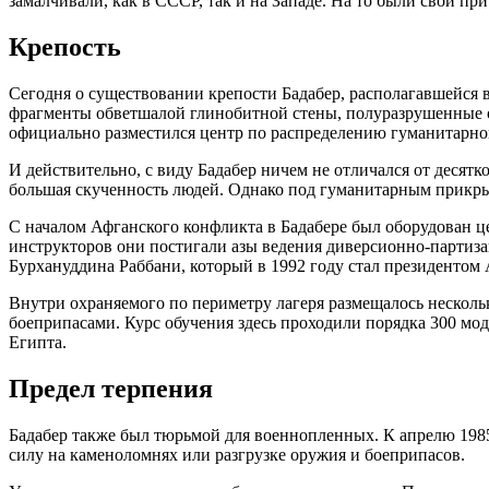
замалчивали, как в СССР, так и на Западе. На то были свои пр
Крепость
Сегодня о существовании крепости Бадабер, располагавшейся в
фрагменты обветшалой глинобитной стены, полуразрушенные од
официально разместился центр по распределению гуманитарн
И действительно, с виду Бадабер ничем не отличался от десят
большая скученность людей. Однако под гуманитарным прикры
С началом Афганского конфликта в Бадабере был оборудован ц
инструкторов они постигали азы ведения диверсионно-партиз
Бурхануддина Раббани, который в 1992 году стал президентом
Внутри охраняемого по периметру лагеря размещалось несколь
боеприпасами. Курс обучения здесь проходили порядка 300 м
Египта.
Предел терпения
Бадабер также был тюрьмой для военнопленных. К апрелю 1985
силу на каменоломнях или разгрузке оружия и боеприпасов.