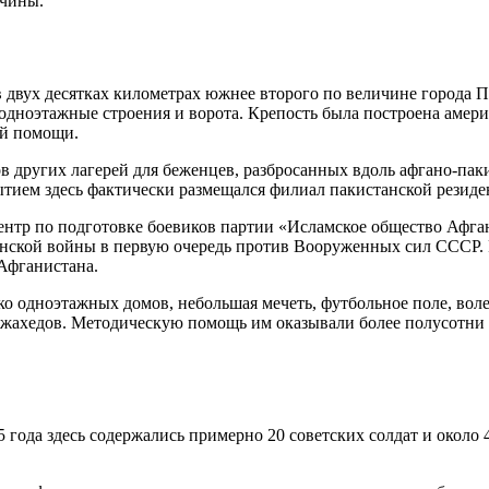
ичины.
 двух десятках километрах южнее второго по величине города П
ноэтажные строения и ворота. Крепость была построена америк
ой помощи.
ков других лагерей для беженцев, разбросанных вдоль афгано-па
тием здесь фактически размещался филиал пакистанской резид
ентр по подготовке боевиков партии «Исламское общество Афга
анской войны в первую очередь против Вооруженных сил СССР. 
 Афганистана.
ко одноэтажных домов, небольшая мечеть, футбольное поле, вол
оджахедов. Методическую помощь им оказывали более полусотни
 года здесь содержались примерно 20 советских солдат и около