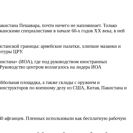
акистана Пешавара, почти ничего не напоминает. Только
анскими специалистами в начале 60-х годов XX века, в ней
кистанской границы: армейские палатки, хлипкие мазанки и
ентуры ЦРУ.
нистана» (ИОА), где под руководством иностранных
Руководство центром возлагалось на лидера ИОА
ейбольная площадка, а также склады с оружием и
 инструкторов по военному делу из США, Китая, Пакистана и
 40 афганцев. Пленных использовали как бесплатную рабочую