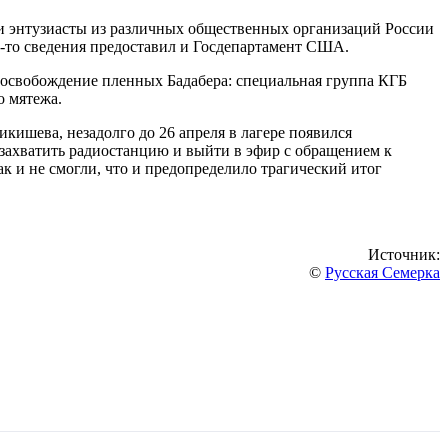
 и энтузиасты из различных общественных организаций России
-то сведения предоставил и Госдепартамент США.
 освобождение пленных Бадабера: специальная группа КГБ
о мятежа.
кишева, незадолго до 26 апреля в лагере появился
захватить радиостанцию и выйти в эфир с обращением к
к и не смогли, что и предопределило трагический итог
Источник:
©
Русская Семерка