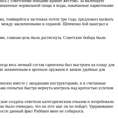
сь с советскими бойцами крайне жестоко. За малейшую
 лишенные нормальной пищи и воды, накачанные наркотиками
о, томящийся в застенках почти три года, предложил вызвать
тч между заключенными и охраной. Шевченко бой выиграл и
и, главная цель была достигнута. Советские бойцы были
когда весь личный состав гарнизона был выстроен на плацу для
и захваченным в арсенале оружием и заняли удобные для
арнизон вместе с западными инструкторами, и в считанные
ко попытки быстро вернуть контроль над крепостью успехом
ские солдаты ответили категорическим отказом и потребовали
ко было очевидно, что на этот шаг он не пойдет. Удерживание
сти данный факт Раббани явно не собирался.