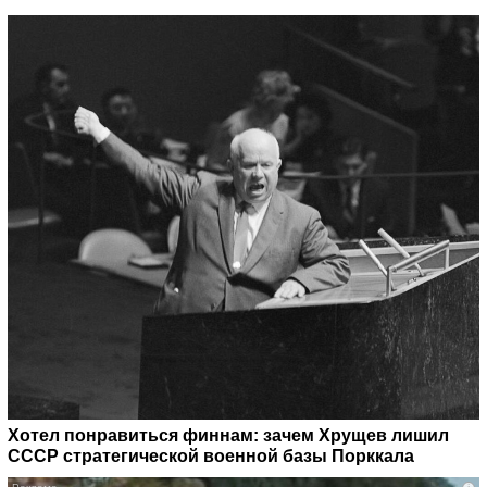
Хотел понравиться финнам: зачем Хрущев лишил
СССР стратегической военной базы Порккала