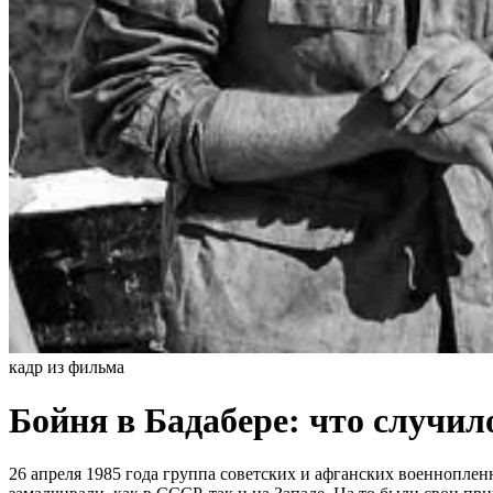
кадр из фильма
Бойня в Бадабере: что случи
26 апреля 1985 года группа советских и афганских военнопле