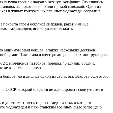
их выучка грозили надолго затянуть конфликт. Отчаявшись
тановок залпового огня. Били прямой наводкой. Один из
вшихся в живых контуженых пленных моджахеды собрали в
 покрыта слоем осколков снарядов, ракет и мин, а
овам американцев, все же удалось выжить.
ак минимум семи бойцов, а также нескольких десятков
рной армии Пакистана и шестеро американских инструкторов.
, 2-х миллионов патронов, порядка 40 единиц орудий,
оже взлетела на воздух.
 бойцов, но и лишись одной из своих баз. Вскоре после этого
ло. СССР, который старался не афишировать свое участие в
 и уничтожить весь тираж номера газеты, в котором
ликте моджахедам и пакистанским военным было запрещено