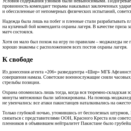
Условия содержания узников были невыносимыми. Подогревае
провинность комендант тюрьмы наказывал заключенных удара
и обессиленные от непомерных физических испытаний, советск
Надежда была лишь на побег и пленные стали разрабатывать п
на кулачный бой коменданта охраны лагеря. В качестве приза
матч состоялся.
Хотя он мало был похож на игру по правилам – моджахеды не
хорошо знакомы с расположением всех постов охраны лагеря.
К свободе
Из донесения агента «206» разведцентра «Шир» МГБ Афганистан
совершения намаза. Советские военнослужащие сняли часовых 
стрельбы позиции.
Охрана опомнилась лишь тогда, когда вся тюремно-складская зо
минуты мятежники были заблокированы. На помощь моджахеда
не увенчались: все атаки пакистанцев наталкивались на ожест
Только глубокой ночью, утомившись от бесполезных штурмов, 
связаться с представителями ООН, Красного Креста или советс
пленников в объявившем нейтралитет Пакистане было грубейш