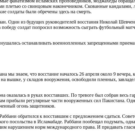
мые фанатизмом исламских проповедников, моджахеды обращали
ми плетью со свинцовым наконечником. Скованные кандалами,
ие солдаты были обречены здесь на смерть.
лан. Один из будущих руководителей восстания Николай Шевченк
 за победу солдат попросил возможность сыграть футбольный ма
 гнушались останавливать военнопленных запрещенными приемам
а мы знаем, что восстание началось 26 апреля около 9 вечера, 
на вышке, у складов вооружения, освободили пленных, завладел
на оказалась в руках восставших. По тревоге был собран весь г
м прибыли регулярные части вооруженных сил Пакистана. Одна
оченный огонь защитников.
Раббани обратился к восставшим с предложением сдаться. Совет
кого посольства в Исламабаде. Раббани пообещал подумать, одна
им нарушением норм международного права. И придавать гласно