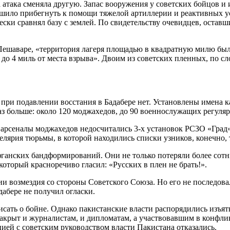
атака сменяла другую. Запас вооружения у советских бойцов и 
шило прибегнуть к помощи тяжелой артиллерии и реактивных ус
ески сравнял базу с землей. По свидетельству очевидцев, оста
Пешаваре, «территория лагеря площадью в квадратную милю была
до 4 миль от места взрыва». Двоим из советских пленных, по сл
при подавлении восстания в Бадабере нет. Установлены имена к
аз больше: около 120 моджахедов, до 90 военнослужащих регуля
 арсеналы моджахедов недосчитались 3-х установок РСЗО «Град»
елярия тюрьмы, в которой находились списки узников, конечно, т
ганских бандформирований. Они не только потеряли более сотни
оторый красноречиво гласил: «Русских в плен не брать!».
ии возмездия со стороны Советского Союза. Но его не последова
дабере не получил огласки.
сать о бойне. Однако пакистанские власти распорядились изъять
 закрыт и журналистам, и дипломатам, а участвовавшим в конф
ей с советским руководством власти Пакистана отказались.