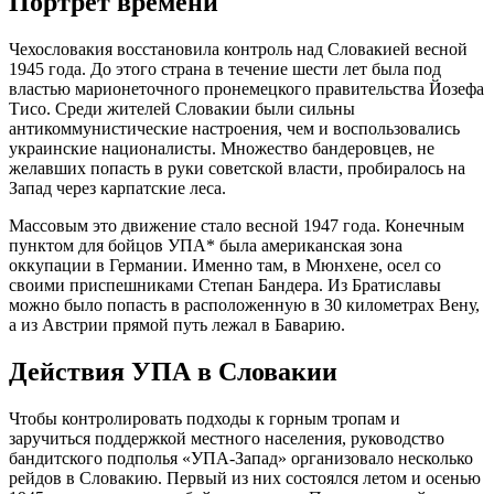
Портрет времени
Чехословакия восстановила контроль над Словакией весной
1945 года. До этого страна в течение шести лет была под
властью марионеточного пронемецкого правительства Йозефа
Тисо. Среди жителей Словакии были сильны
антикоммунистические настроения, чем и воспользовались
украинские националисты. Множество бандеровцев, не
желавших попасть в руки советской власти, пробиралось на
Запад через карпатские леса.
Массовым это движение стало весной 1947 года. Конечным
пунктом для бойцов УПА* была американская зона
оккупации в Германии. Именно там, в Мюнхене, осел со
своими приспешниками Степан Бандера. Из Братиславы
можно было попасть в расположенную в 30 километрах Вену,
а из Австрии прямой путь лежал в Баварию.
Действия УПА в Словакии
Чтобы контролировать подходы к горным тропам и
заручиться поддержкой местного населения, руководство
бандитского подполья «УПА-Запад» организовало несколько
рейдов в Словакию. Первый из них состоялся летом и осенью