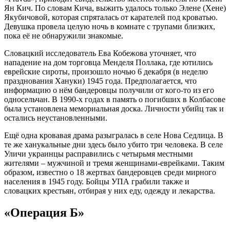
Ян Кич. По словам Кича, выжить удалось только Элене (Хене)
Якубичовой, которая спряталась от карателей под кроватью.
Девушка провела целую ночь в комнате с трупами близких,
пока её не обнаружили знакомые.
Словацкий исследователь Ева Кобежова уточняет, что
нападение на дом торговца Менделя Поллака, где ютились
еврейские сироты, произошло ночью 6 декабря (в неделю
празднования Хануки) 1945 года. Предполагается, что
информацию о нём бандеровцы получили от кого-то из его
односельчан. В 1990-х годах в память о погибших в Колбасове
была установлена мемориальная доска. Личности убийц так и
остались неустановленными.
Ещё одна кровавая драма разыгралась в селе Нова Седлица. В
те же ханукальные дни здесь было убито три человека. В селе
Уличи украинцы расправились с четырьмя местными
жителями – мужчиной и тремя женщинами-еврейками. Таким
образом, известно о 18 жертвах бандеровцев среди мирного
населения в 1945 году. Бойцы УПА грабили также и
словацких крестьян, отбирая у них еду, одежду и лекарства.
«Операция Б»