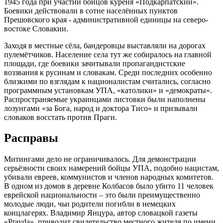
1945 года при участии бойцов куреня «Подкарпатский».
Боевики действовали в сотне населённых пунктов
Прешовского края - административной единицы на северо-
востоке Словакии.
Заходя в местные сёла, бандеровцы выставляли на дорогах
пулемётчиков. Население села тут же собиралось на главной
площади, где боевики зачитывали пропагандистские
воззвания к русинам и словакам. Среди последних особенно
близкими по взглядам к националистам считались, согласно
программным установкам УПА, «католики» и «демократы».
Распространяемые украинцами листовки были наполнены
лозунгами «за Бога, народ и доктора Тисо» и призывали
словаков восстать против Праги.
Расправы
Митингами дело не ограничивалось. Для демонстрации
серьёзности своих намерений бойцы УПА, подобно нацистам,
убивали евреев, коммунистов и членов народных комитетов.
В одном из домов в деревне Колбасов было убито 11 человек
еврейской национальности – это были преимущественно
молодые люди, чьи родители погибли в немецких
концлагерях. Владимир Янцура, автор словацкой газеты
«Pravda», приводит свидетельство местного жителя по имени