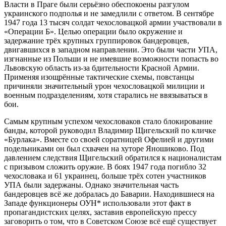
Власти в Праге были серьёзно обеспокоены разгулом
украинского подполья и не замедлили с ответом. В сентябре
1947 года 13 тысяч солдат чехословацкой армии участвовали в
«Операции Б». Целью операции было окружение и
задержание трёх крупных группировок бандеровцев,
двигавшихся в западном направлении. Это были части УПА,
изгнанные из Польши и не имевшие возможности попасть во
Львовскую область из-за бдительности Красной Армии.
Применяя изощрённые тактические схемы, повстанцы
причиняли значительный урон чехословацкой милиции и
военным подразделениям, хотя старались не ввязываться в
бои.
Самым крупным успехом чехословаков стало блокирование
банды, которой руководил Владимир Щигельский по кличке
«Бурлака». Вместе со своей соратницей Офелией и другими
подельниками он был схвачен на хуторе Яношиково. Под
давлением следствия Щигельский обратился к националистам
с призывом сложить оружие. В боях 1947 года погибло 32
чехословака и 61 украинец, больше трёх сотен участников
УПА были задержаны. Однако значительная часть
бандеровцев всё же добралась до Баварии. Находившиеся на
Западе функционеры ОУН* использовали этот факт в
пропагандистских целях, заставив европейскую прессу
заговорить о том, что в Советском Союзе всё ещё существует