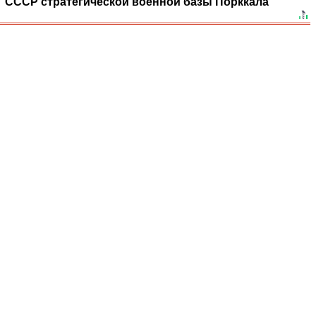
СССР стратегической военной базы Порккала