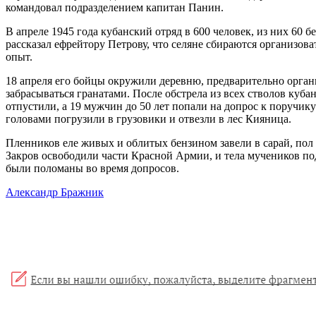
командовал подразделением капитан Панин.
В апреле 1945 года кубанский отряд в 600 человек, из них 60 
рассказал ефрейтору Петрову, что селяне сбираются организов
опыт.
18 апреля его бойцы окружили деревню, предварительно органи
забрасываться гранатами. После обстрела из всех стволов куб
отпустили, а 19 мужчин до 50 лет попали на допрос к поручи
головами погрузили в грузовики и отвезли в лес Кияница.
Пленников еле живых и облитых бензином завели в сарай, пол к
Закров освободили части Красной Армии, и тела мучеников подв
были поломаны во время допросов.
Александр Бражник