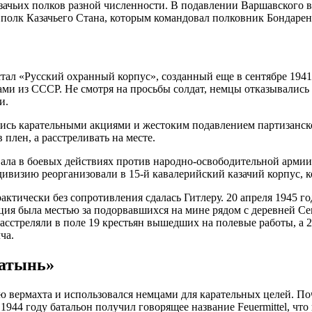
казачьих полков разной численности. В подавлении Варшавского в
олк Казачьего Стана, которым командовал полковник Бондаренк
тал «Русский охранный корпус», созданный еще в сентябре 1941 
и из СССР. Не смотря на просьбы солдат, немцы отказывались 
и.
ись карательными акциями и жестоким подавлением партизанско
плен, а расстреливать на месте.
овала в боевых действиях против народно-освободительной арми
дивизию реорганизовали в 15-й кавалерийский казачий корпус,
актически без сопротивления сдалась Гитлеру. 20 апреля 1945 г
ия была местью за подорвавшихся на мине рядом с деревней Сем
асстреляли в поле 19 крестьян вышедших на полевые работы, а 2
ча.
Хатынь»
ю вермахта и использовался немцами для карательных целей. По
44 году батальон получил говорящее название Feuermittel, что 