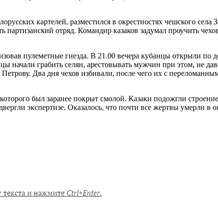
белорусских картелей, разместился в окрестностях чешского села
ать партизанский отряд. Командир казаков задумал проучить чех
зовав пулеметные гнезда. В 21.00 вечера кубанцы открыли по д
анцы начали грабить селян, арестовывать мужчин при этом, не д
ку Петрову. Два дня чехов избивали, после чего их с перелома
оторого был заранее покрыт смолой. Казаки подожгли строение, 
ергли экспертизе. Оказалось, что почти все жертвы умерли в ог