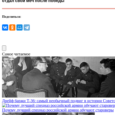
отдал свой меч после победы
Поделиться:
Самое читаемое
Дрейф баржи Т-36: самый необычный подвиг в истории Совет
Почему лучший спецназ российской армии обучают староверы