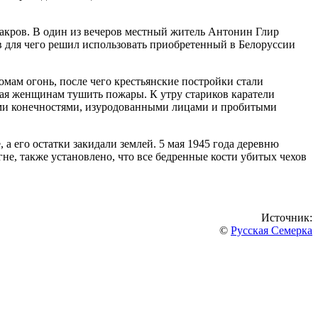
 Закров. В один из вечеров местный житель Антонин Глир
ов для чего решил использовать приобретенный в Белоруссии
омам огонь, после чего крестьянские постройки стали
авая женщинам тушить пожары. К утру стариков каратели
нными конечностями, изуродованными лицами и пробитыми
а его остатки закидали землей. 5 мая 1945 года деревню
не, также установлено, что все бедренные кости убитых чехов
Источник:
©
Русская Семерка