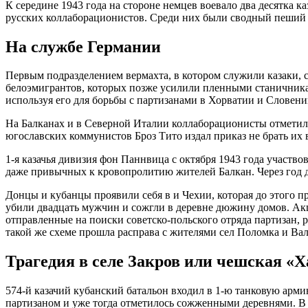
К середине 1943 года на стороне немцев воевало два десятка 
русских коллаборационистов. Среди них были сводный пеший п
На службе Германии
Первым подразделением вермахта, в котором служили казаки, с
белоэмигрантов, которых позже усилили пленными станичникам
используя его для борьбы с партизанами в Хорватии и Словени
На Балканах и в Северной Италии коллаборационисты отметил
югославских коммунистов Броз Тито издал приказ не брать их в 
1-я казачья дивизия фон Паннвица с октября 1943 года участв
даже привычных к кровопролитию жителей Балкан. Через год 
Донцы и кубанцы проявили себя в и Чехии, которая до этого пр
убили двадцать мужчин и сожгли в деревне дюжину домов. Акц
отправленные на поиски советско-польского отряда партизан, р
такой же схеме прошла расправа с жителями сел Поломка и Вал
Трагедия в селе Закров или чешская «
574-й казачий кубанский батальон входил в 1-ю танковую арми
партизаном и уже тогда отметилось сожженными деревнями. В 19