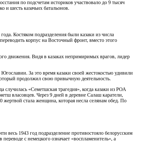
осстания по подсчетам историков участвовало до 9 тысяч
о и шесть казачьих батальонов.
года. Костяком подразделения были казаки из числа
переводить корпус на Восточный фронт, вместо этого
го движения. Видя в казаках непримиримых врагов, лидер
и Югославии. За это время казаки своей жестокостью удивили
 который продолжил свою привычную деятельность.
ода случилась «Семетшская трагедия», когда казаки из РОА
етш власовцев. Через 9 дней в деревне Салаш каратели,
0 жертвой стала женщина, которая несла селянам обед. По
чти весь 1943 год подразделение противостояло белорусским
в переводе с немецкого означает «воспламенитель», а