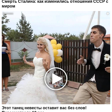
Смерть Сталина: как изменились отношения СССР с
миром
i
Этот танец невесты оставит вас без слов!