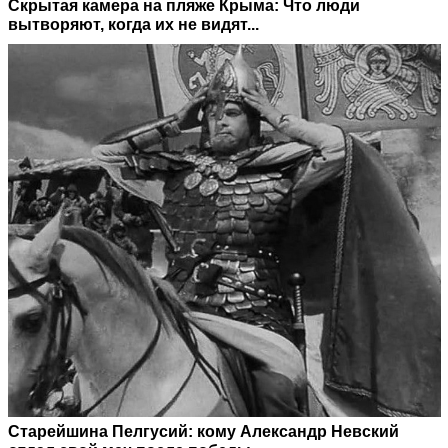
Скрытая камера на пляже Крыма: Что люди
вытворяют, когда их не видят...
Старейшина Пелгусий: кому Александр Невский