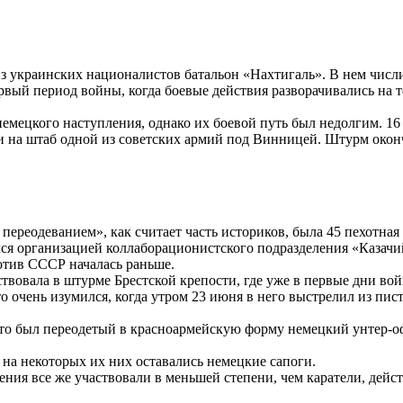
з украинских националистов батальон «Нахтигаль». В нем числ
ервый период войны, когда боевые действия разворачивались на
емецкого наступления, однако их боевой путь был недолгим. 16
 на штаб одной из советских армий под Винницей. Штурм оконч
переодеванием», как считает часть историков, была 45 пехотная
ся организацией коллаборационистского подразделения «Казачий 
отив СССР началась раньше.
твовала в штурме Брестской крепости, где уже в первые дни во
 очень изумился, когда утром 23 июня в него выстрелил из пис
 это был переодетый в красноармейскую форму немецкий унтер-оф
на некоторых их них оставались немецкие сапоги.
ения все же участвовали в меньшей степени, чем каратели, дей