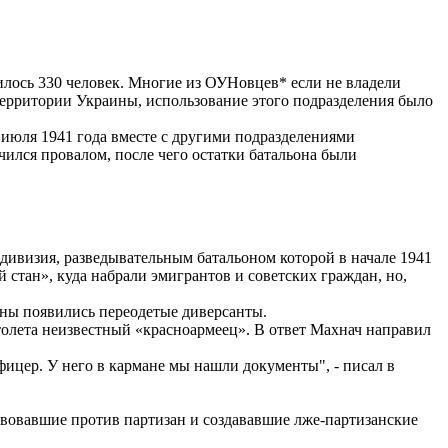
илось 330 человек. Многие из ОУНовцев* если не владели
 территории Украины, использование этого подразделения было
 июля 1941 года вместе с другими подразделениями
ился провалом, после чего остатки батальона были
 дивизия, разведывательным батальоном которой в начале 1941
стан», куда набрали эмигрантов и советских граждан, но,
йны появились переодетые диверсанты.
толета неизвестный «красноармеец». В ответ Махнач направил
ицер. У него в кармане мы нашли документы", - писал в
ствовавшие против партизан и создававшие лже-партизанские