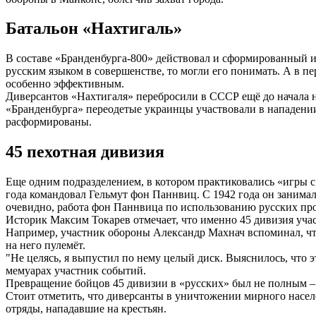
Батальон «Нахтигаль»
В составе «Бранденбурга-800» действовал и сформированный и
русским языком в совершенстве, то могли его понимать. А в п
особенно эффективным.
Диверсантов «Нахтигаля» перебросили в СССР ещё до начала н
«Бранденбурга» переодетые украинцы участвовали в нападении
расформированы.
45 пехотная дивизия
Еще одним подразделением, в котором практиковались «игры с 
года командовал Гельмут фон Паннвиц. С 1942 года он занимал
очевидно, работа фон Паннвица по использованию русских пр
Историк Максим Токарев отмечает, что именно 45 дивизия учас
Например, участник обороны Александр Махнач вспоминал, что
на него пулемёт.
"Не целясь, я выпустил по нему целый диск. Выяснилось, что
мемуарах участник событий.
Превращение бойцов 45 дивизии в «русских» был не полным – 
Стоит отметить, что диверсанты в уничтожении мирного насел
отряды, нападавшие на крестьян.