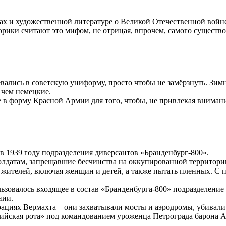
ах и художественной литературе о Великой Отечественной войн
торики считают это мифом, не отрицая, впрочем, самого сущест
девались в советскую униформу, просто чтобы не замёрзнуть. Зи
 чем немецкие.
в форму Красной Армии для того, чтобы, не привлекая внимани
в 1939 году подразделения диверсантов «Бранденбург-800».
олдатам, запрещавшие бесчинства на оккупированной территори
жителей, включая женщин и детей, а также пытать пленных. С 
льзовалось входящее в состав «Бранденбурга-800» подразделение
нии.
циях Вермахта – они захватывали мосты и аэродромы, убивали р
тийская рота» под командованием уроженца Петрограда барона 