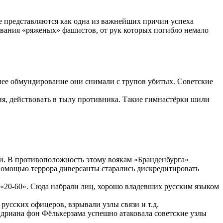
е представляются как одна из важнейших причин успеха
вования «ряженых» фашистов, от рук которых погибло немало
мнее обмундирование они снимали с трупов убитых. Советские
я, действовать в тылу противника. Такие гимнастёрки шили
и. В противоположность этому воякам «Бранденбурга»
помощью террора диверсанты старались дискредитировать
 «20-60». Сюда набрали лиц, хорошо владевших русским языком
усских офицеров, взрывали узлы связи и т.д.
Адриана фон Фёлькерзама успешно атаковала советские узлы