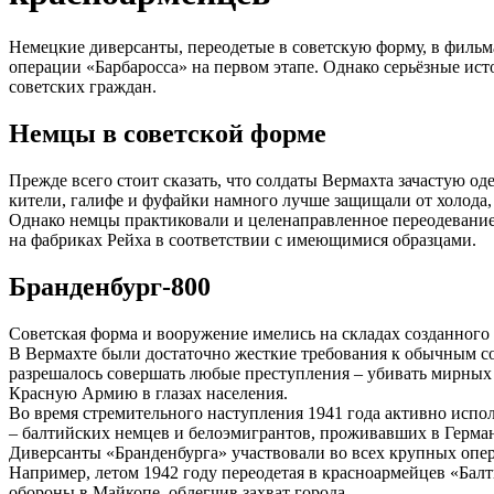
Немецкие диверсанты, переодетые в советскую форму, в фильм
операции «Барбаросса» на первом этапе. Однако серьёзные ис
советских граждан.
Немцы в советской форме
Прежде всего стоит сказать, что солдаты Вермахта зачастую о
кители, галифе и фуфайки намного лучше защищали от холода,
Однако немцы практиковали и целенаправленное переодевание 
на фабриках Рейха в соответствии с имеющимися образцами.
Бранденбург-800
Советская форма и вооружение имелись на складах созданного 
В Вермахте были достаточно жесткие требования к обычным с
разрешалось совершать любые преступления – убивать мирных 
Красную Армию в глазах населения.
Во время стремительного наступления 1941 года активно испо
– балтийских немцев и белоэмигрантов, проживавших в Герма
Диверсанты «Бранденбурга» участвовали во всех крупных опера
Например, летом 1942 году переодетая в красноармейцев «Бал
обороны в Майкопе, облегчив захват города.