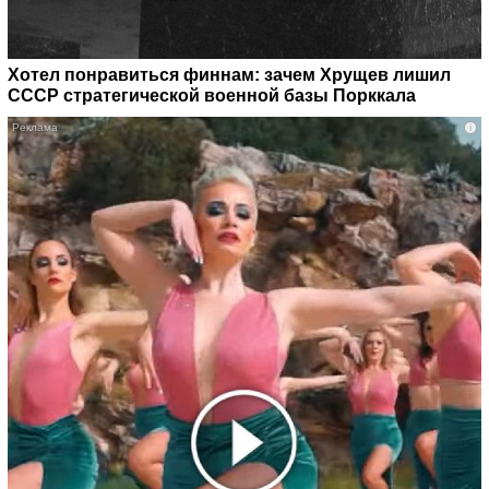
Хотел понравиться финнам: зачем Хрущев лишил
СССР стратегической военной базы Порккала
i