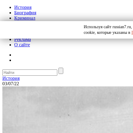
История
Биография
Криминал
СССР
Используя сайт russian7.r
Тайны
cookie, которые указаны в
Рекомендации
Реклама
О сайте
История
03/07/22