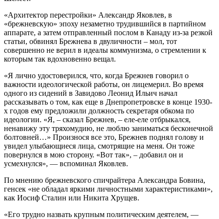
«Архитектор перестройки» Александр Яковлев, в
«брежневскую» эпоху незаметно трудившийся в партийном
аппарате, а затем отправленный послом в Канаду из-за резкой
статьи, обвинял Брежнева в двуличности – мол, тот
совершенно не верил в идеалы коммунизма, о стремлении к
которым так вдохновенно вещал.
«Я лично удостоверился, что, когда Брежнев говорил о
важности идеологической работы, он лицемерил. Во время
одного из сидений в Завидово Леонид Ильич начал
рассказывать о том, как еще в Днепропетровске в конце 1930-
х годов ему предложили должность секретаря обкома по
идеологии. «Я, – сказал Брежнев, – еле-еле отбрыкался,
ненавижу эту тряхомудию, не люблю заниматься бесконечной
болтовней…» Произнося все это, Брежнев поднял голову и
увидел улыбающиеся лица, смотрящие на меня. Он тоже
повернулся в мою сторону. «Вот так», – добавил он и
усмехнулся», — вспоминал Яковлев.
По мнению брежневского спичрайтера Александра Бовина,
генсек «не обладал яркими личностными характеристиками»,
как Иосиф Сталин или Никита Хрущев.
«Его трудно назвать крупным политическим деятелем, —