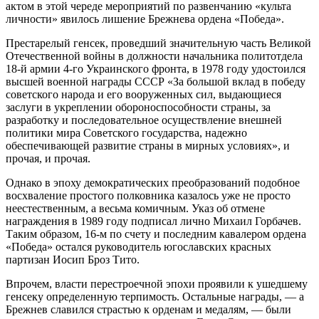
актом в этой череде мероприятий по развенчанию «культа
личности» явилось лишение Брежнева ордена «Победа».
Престарелый генсек, проведший значительную часть Великой
Отечественной войны в должности начальника политотдела
18-й армии 4-го Украинского фронта, в 1978 году удостоился
высшей военной награды СССР «За большой вклад в победу
советского народа и его вооруженных сил, выдающиеся
заслуги в укреплении обороноспособности страны, за
разработку и последовательное осуществление внешней
политики мира Советского государства, надежно
обеспечивающей развитие страны в мирных условиях», и
прочая, и прочая.
Однако в эпоху демократических преобразований подобное
восхваление простого полковника казалось уже не просто
неестественным, а весьма комичным. Указ об отмене
награждения в 1989 году подписал лично Михаил Горбачев.
Таким образом, 16-м по счету и последним кавалером ордена
«Победа» остался руководитель югославских красных
партизан Иосип Броз Тито.
Впрочем, власти перестроечной эпохи проявили к ушедшему
генсеку определенную терпимость. Остальные награды, — а
Брежнев славился страстью к орденам и медалям, — были