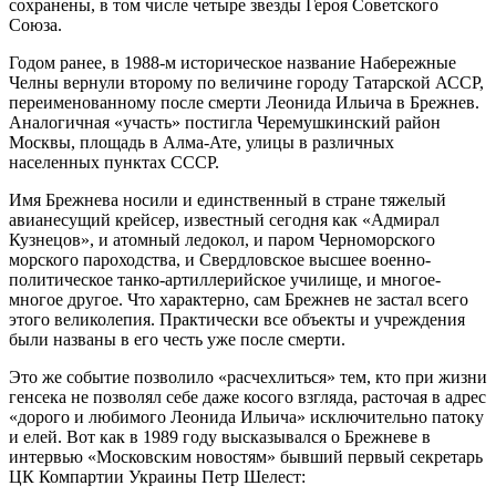
сохранены, в том числе четыре звезды Героя Советского
Союза.
Годом ранее, в 1988-м историческое название Набережные
Челны вернули второму по величине городу Татарской АССР,
переименованному после смерти Леонида Ильича в Брежнев.
Аналогичная «участь» постигла Черемушкинский район
Москвы, площадь в Алма-Ате, улицы в различных
населенных пунктах СССР.
Имя Брежнева носили и единственный в стране тяжелый
авианесущий крейсер, известный сегодня как «Адмирал
Кузнецов», и атомный ледокол, и паром Черноморского
морского пароходства, и Свердловское высшее военно-
политическое танко-артиллерийское училище, и многое-
многое другое. Что характерно, сам Брежнев не застал всего
этого великолепия. Практически все объекты и учреждения
были названы в его честь уже после смерти.
Это же событие позволило «расчехлиться» тем, кто при жизни
генсека не позволял себе даже косого взгляда, расточая в адрес
«дорого и любимого Леонида Ильича» исключительно патоку
и елей. Вот как в 1989 году высказывался о Брежневе в
интервью «Московским новостям» бывший первый секретарь
ЦК Компартии Украины Петр Шелест: