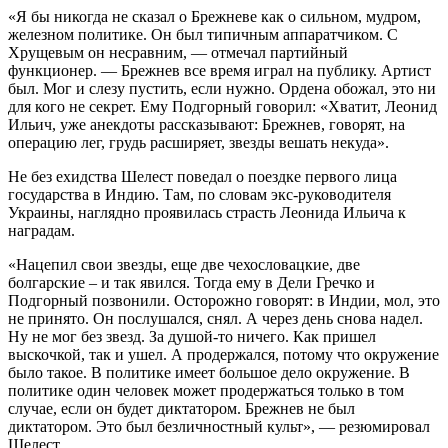
«Я бы никогда не сказал о Брежневе как о сильном, мудром,
железном политике. Он был типичным аппаратчиком. С
Хрущевым он несравним, — отмечал партийный
функционер. — Брежнев все время играл на публику. Артист
был. Мог и слезу пустить, если нужно. Ордена обожал, это ни
для кого не секрет. Ему Подгорный говорил: «Хватит, Леонид
Ильич, уже анекдоты рассказывают: Брежнев, говорят, на
операцию лег, грудь расширяет, звезды вешать некуда».
Не без ехидства Шелест поведал о поездке первого лица
государства в Индию. Там, по словам экс-руководителя
Украины, наглядно проявилась страсть Леонида Ильича к
наградам.
«Нацепил свои звезды, еще две чехословацкие, две
болгарские – и так явился. Тогда ему в Дели Гречко и
Подгорный позвонили. Осторожно говорят: в Индии, мол, это
не принято. Он послушался, снял. А через день снова надел.
Ну не мог без звезд. За душой-то ничего. Как пришел
выскочкой, так и ушел. А продержался, потому что окружение
было такое. В политике имеет большое дело окружение. В
политике один человек может продержаться только в том
случае, если он будет диктатором. Брежнев не был
диктатором. Это был безличностный культ», — резюмировал
Шелест.