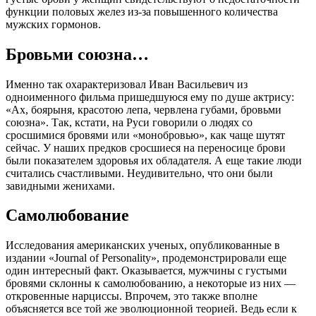
функции половых желез из-за повышенного количества
мужских гормонов.
Бровьми союзна…
Именно так охарактеризовал Иван Васильевич из
одноименного фильма пришедшуюся ему по душе актрису:
«Ах, боярыня, красотою лепа, червлена губами, бровьми
союзна». Так, кстати, на Руси говорили о людях со
сросшимися бровями или «монобровью», как чаще шутят
сейчас. У наших предков сросшиеся на переносице брови
были показателем здоровья их обладателя. А еще такие люди
считались счастливыми. Неудивительно, что они были
завидными женихами.
Самолюбование
Исследования американских ученых, опубликованные в
издании «Journal of Personality», продемонстрировали еще
один интересный факт. Оказывается, мужчины с густыми
бровями склонны к самолюбованию, а некоторые из них —
откровенные нарциссы. Впрочем, это также вполне
объясняется все той же эволюционной теорией. Ведь если к