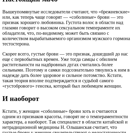
Вышеупомянутые исследователи считают, что «брежневские»
или, как теперь чаще говорят — «соболиные» брови — это
признак хорошего любовника. Густота волос в области над
глазами говорит о высоком сексуальном темпераменте их
обладателя, что, по-видимому, может быть связано с
количеством вырабатываемого организмом мужского гормона
тестостерона.
Скорее всего, густые брови — это признак, дошедший до нас
еще с первобытных времен. Уже тогда самцы с обилием
растительности на надбровных дугах считались более
сильными. Поэтому и самки подсознательно тянулись к ним в
надежде дать более здоровое и сильное потомство. Кстати,
такая теория вполне подтверждается и судьбой самого
«густобрового» генсека, который был любимцем женщин.
И наоборот
Кстати, у женщин «соболиные» брови хоть и считаются
одним из признаков красоты, говорят не о темпераментности
характера, а наоборот. Так специалист в области китайской и
нетрадиционной медицины Н. Ольшанская считает, что
густые брови у женщин свидетельствуют о недостаточности