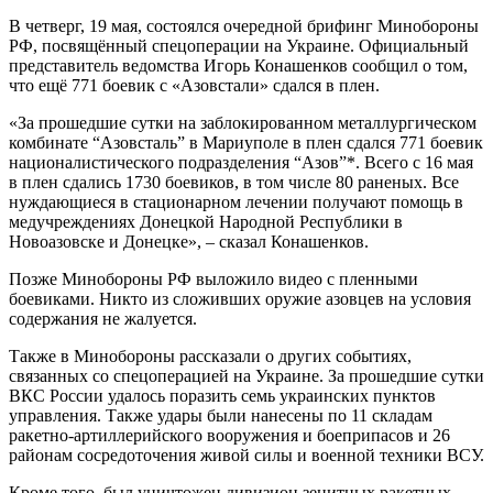
В четверг, 19 мая, состоялся очередной брифинг Минобороны
РФ, посвящённый спецоперации на Украине. Официальный
представитель ведомства Игорь Конашенков сообщил о том,
что ещё 771 боевик с «Азовстали» сдался в плен.
«За прошедшие сутки на заблокированном металлургическом
комбинате “Азовсталь” в Мариуполе в плен сдался 771 боевик
националистического подразделения “Азов”*. Всего с 16 мая
в плен сдались 1730 боевиков, в том числе 80 раненых. Все
нуждающиеся в стационарном лечении получают помощь в
медучреждениях Донецкой Народной Республики в
Новоазовске и Донецке», – сказал Конашенков.
Позже Минобороны РФ выложило видео с пленными
боевиками. Никто из сложивших оружие азовцев на условия
содержания не жалуется.
Также в Минобороны рассказали о других событиях,
связанных со спецоперацией на Украине. За прошедшие сутки
ВКС России удалось поразить семь украинских пунктов
управления. Также удары были нанесены по 11 складам
ракетно-артиллерийского вооружения и боеприпасов и 26
районам сосредоточения живой силы и военной техники ВСУ.
Кроме того, был уничтожен дивизион зенитных ракетных