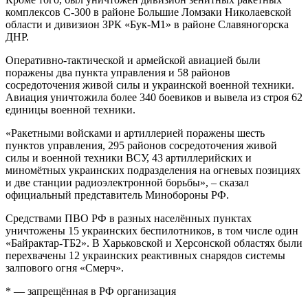
комплексов С-300 в районе Большие Ломзаки Николаевской
области и дивизион ЗРК «Бук-М1» в районе Славяногорска
ДНР.
Оперативно-тактической и армейской авиацией были
поражены два пункта управления и 58 районов
сосредоточения живой силы и украинской военной техники.
Авиация уничтожила более 340 боевиков и вывела из строя 62
единицы военной техники.
«Ракетными войсками и артиллерией поражены шесть
пунктов управления, 295 районов сосредоточения живой
силы и военной техники ВСУ, 43 артиллерийских и
миномётных украинских подразделения на огневых позициях
и две станции радиоэлектронной борьбы», – сказал
официальный представитель Минобороны РФ.
Средствами ПВО РФ в разных населённых пунктах
уничтожены 15 украинских беспилотников, в том числе один
«Байрактар-ТБ2». В Харьковской и Херсонской областях были
перехвачены 12 украинских реактивных снарядов системы
залпового огня «Смерч».
* — запрещённая в РФ организация