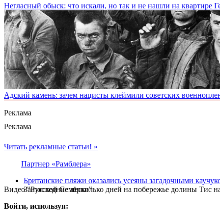
Негласный обыск: что искали, но так и не нашли на квартире 
Адский камень: зачем нацисты клеймили советских военнопл
Реклама
Реклама
Читать рекламные статьи! »
Партнер «Рамблера»
Британские пляжи оказались усеяны загадочными каучу
Видео "Русской Семёрки"
За последние несколько дней на побережье долины Тис н
Войти, используя: