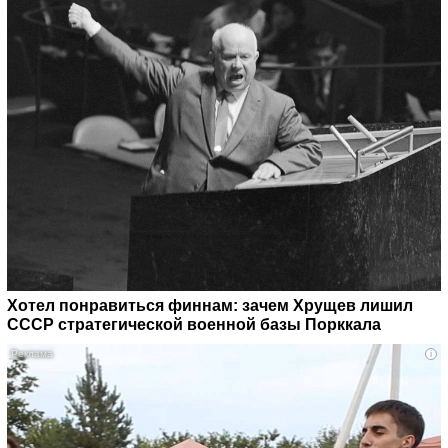
Хотел понравиться финнам: зачем Хрущев лишил
СССР стратегической военной базы Порккала
i