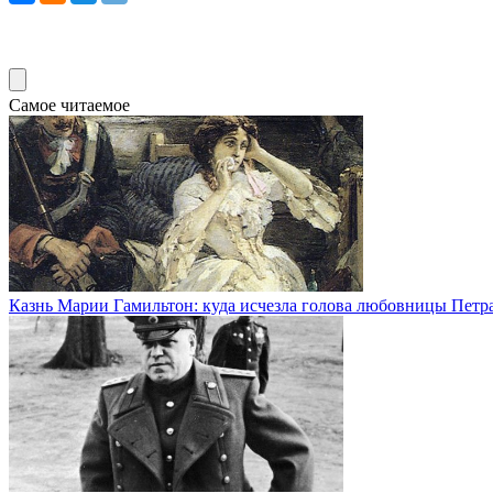
Самое читаемое
Казнь Марии Гамильтон: куда исчезла голова любовницы Петра