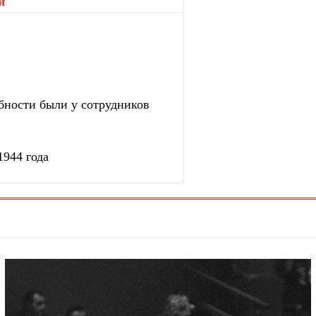
и
"
бности были у сотрудников
1944 года