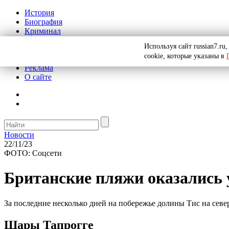
История
Биография
Криминал
СССР
Используя сайт russian7.r
Тайны
cookie, которые указаны в
Рекомендации
Реклама
О сайте
Новости
22/11/23
ФОТО: Соцсети
Британские пляжи оказались
За последние несколько дней на побережье долины Тис на сев
Шары Тапрогге