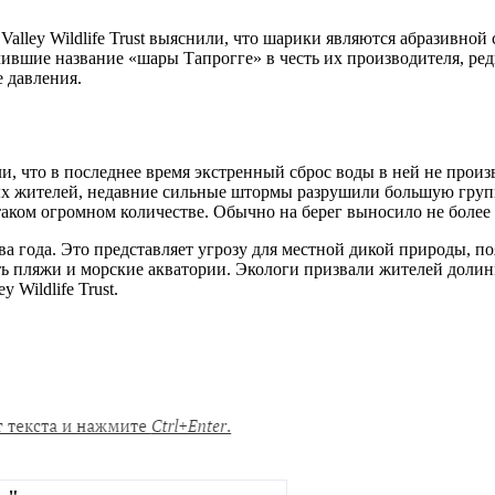
lley Wildlife Trust выяснили, что шарики являются абразивной 
ившие название «шары Тапрогге» в честь их производителя, ред
 давления.
, что в последнее время экстренный сброс воды в ней не произв
ых жителей, недавние сильные штормы разрушили большую групп
таком огромном количестве. Обычно на берег выносило не более д
два года. Это представляет угрозу для местной дикой природы,
рять пляжи и морские акватории. Экологи призвали жителей дол
 Wildlife Trust.