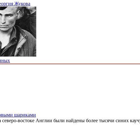
Георгия Жукова
енных
ковыми шариками
а северо-востоке Англии были найдены более тысячи синих кауч