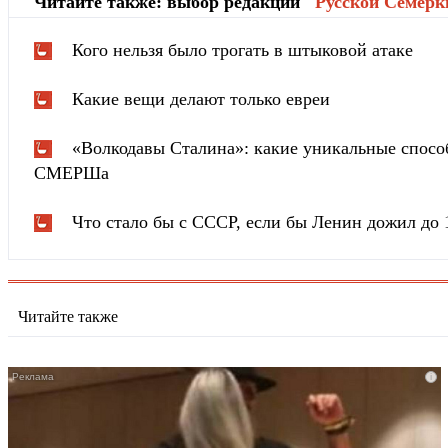
Читайте также: выбор редакции "
Русской Cемёрк
Кого нельзя было трогать в штыковой атаке
Какие вещи делают только евреи
«Волкодавы Сталина»: какие уникальные спосо
СМЕРШа
Что стало бы с СССР, если бы Ленин дожил до 
Читайте также
i