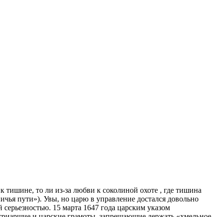
к тишине, то ли из-за любви к соколиной охоте , где тишина
ичья пути»). Увы, но царю в управление достался довольно
 серьезностью. 15 марта 1647 года царским указом
атриаршие и царские грамоты, запрещающие держать «хмельное