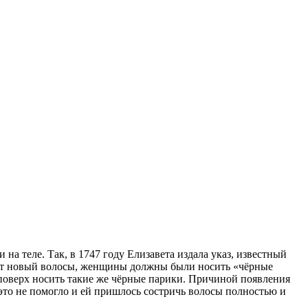
 на теле. Так, в 1747 году Елизавета издала указ, известный
стут новый волосы, женщины должны были носить «чёрные
 поверх носить такие же чёрные парики. Причиной появления
 это не помогло и ей пришлось состричь волосы полностью и