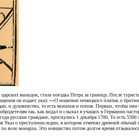
 царских выходок, стала поездка Петра за границу. После турис
ащения он издает указ: ««О ношении немецкого платья, о бритии
ан, и духовенство, то есть монахов и попов. Первых, чтобы они 
обродетелям так, как видал и слыхал я учащих в Германии пасто
да русские граждане, проснулись 1 декабря 1700. То есть 5500 л
дав Указ о престолонаследии, в котором отменял древний обыча
 по воле монарха. Это новшество потом долгое время отзывало