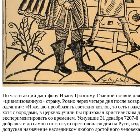
По части акций даст фору Ивану Грозному. Главной почвой для
«цивилизованную» страну. Ровно через четыре дня после возвр
одеянии»: «Я желаю преобразить светских козлов, то есть гражд
хотя с бородами, в церквах учили бы прихожан христианским д
экспериментировать со временем. Уснувшие 31 декабря 7207-й го
добрался и до самого института престолонаследия на Руси, из
допускал назначение наследником любого достойного человека