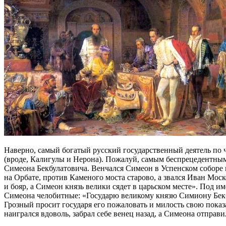
Наверно, самый богатый русский государственный деятель по 
(вроде, Калигулы и Нерона). Пожалуй, самым беспрецедентным
Симеона Бекбулатовича. Венчался Симеон в Успенском соборе 
на Орбате, против Каменого моста старово, а звался Иван Моск
и бояр, а Симеон князь велики сядет в царьском месте». Под 
Симеона челобитные: «Государю великому князю Симиону Бекб
Грозный просит государя его пожаловать и милость свою пока
наигрался вдоволь, забрал себе венец назад, а Симеона отправи