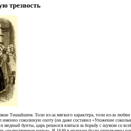
ую трезвость
ван Тишайшим. Толи из-за мягкого характера, толи из-за любви 
ал именно соколиную охоту (он даже составил «Уложение сокольн
 медный бунты, царь решился взяться за борьбу с шумом со всей
ях «пьянственное питье». В 1649 в епархии были отправлены п