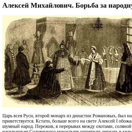
Алексей Михайлович. Борьба за народн
Царь всея Руси, второй монарх из династии Романовых, был наз
приветствуется. Кстати, больше всего на свете Алексей I обож
шумный народ. Пережив, в перерывах между охотами, соляной и
насельникам Соловецкого монастыря запретили держать в кель