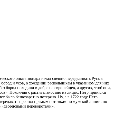
тического опыта монарх начал спешно переделывать Русь в
 бород и усов, о хождении раскольникам в указанном для них
без бород походили в добре на европейцев, а других, чтоб они,
ров». Покончив с растительностью на лицах, Петр принялся
ет было безвозвратно потеряно. Ну, а в 1722 году Петр
й передавать престол прямым потомкам по мужской линии, но
сь «дворцовыми переворотами».