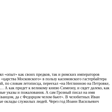
ял «опыт» как своих предков, так и римских императоров
«царства Московского» в пользу касимовского гастербайтера
й, по словам летописца, переехал «на Неглинною на Петровке,
… А как придет к великому князю Симеону, и сядет далеко, как
нные указы и пожалования. А сам Грозный писал на имя
Ыванцом, да с Федорцом челом бьют». В челобитных Иван
ные оклады служилых людей. Через год Иоанн Васильевич