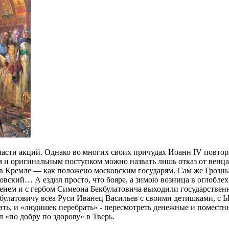
части акций. Однако во многих своих причудах Иоанн IV повтор
 и оригинальным поступком можно назвать лишь отказ от венца 
в Кремле — как положено московским государям. Сам же Грозны
овский… А ездил просто, что бояре, а зимою возница в оглоблех
именем и с гербом Симеона Бекбулатовича выходили государстве
улатовичу всеа Руси Иванец Васильев с своими детишками, с 
зать, и «людишек перебрать» - пересмотреть денежные и помест
л «по добру по здорову» в Тверь.