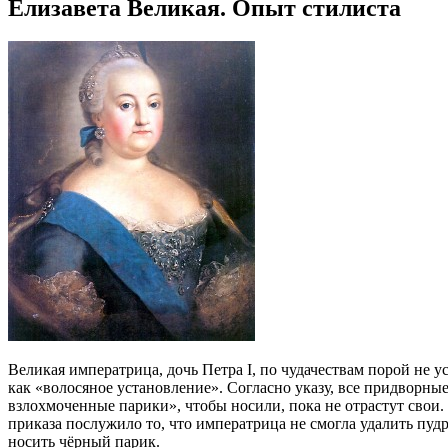
Елизавета Великая. Опыт стилиста
Великая императрица, дочь Петра I, по чудачествам порой не ус
как «волосяное установление». Согласно указу, все придворн
взлохмоченные парики», чтобы носили, пока не отрастут свои.
приказа послужило то, что императрица не смогла удалить пуд
носить чёрный парик.