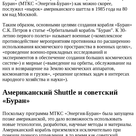
Буран» (МТКС «Энергия-Буран») как можно скорее,
послужил «нырок» американского шаттла в 1985 года на 80
км над Москвой.
Таким образом, основными целями создания корабля «Буран»
С.К. Петров в статье «Орбитальный корабль "Буран". К 30-
летию первого полета» называет военные («комплексное
противодействие мероприятиям противника по расширению
использования космического пространства в военных целях»,
«проведение военно-прикладных исследований и
экспериментов в обеспечение создания больших космических
систем») и мирные («выведение на орбиты, обслуживание на
них и возвращение на Землю космических аппаратов,
космонавтов и грузов», «решение целевых задач в интересах
народного хозяйства и науки»).
Американский Shuttle и советский
«Буран»
Поскольку программа МТКС «Энергия-Буран» была запущена
позже американской, это дало возможность использовать
новые технологии, разработки, научные методы и материалы.
Американский корабль приземлялся исключительно при
помощи ручного управления, в то время как советский