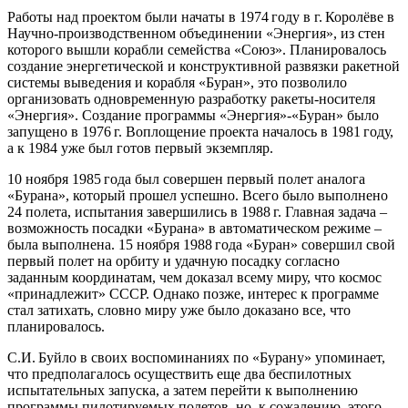
Работы над проектом были начаты в 1974 году в г. Королёве в
Научно-производственном объединении «Энергия», из стен
которого вышли корабли семейства «Союз». Планировалось
создание энергетической и конструктивной развязки ракетной
системы выведения и корабля «Буран», это позволило
организовать одновременную разработку ракеты-носителя
«Энергия». Создание программы «Энергия»-«Буран» было
запущено в 1976 г. Воплощение проекта началось в 1981 году,
а к 1984 уже был готов первый экземпляр.
10 ноября 1985 года был совершен первый полет аналога
«Бурана», который прошел успешно. Всего было выполнено
24 полета, испытания завершились в 1988 г. Главная задача –
возможность посадки «Бурана» в автоматическом режиме –
была выполнена. 15 ноября 1988 года «Буран» совершил свой
первый полет на орбиту и удачную посадку согласно
заданным координатам, чем доказал всему миру, что космос
«принадлежит» СССР. Однако позже, интерес к программе
стал затихать, словно миру уже было доказано все, что
планировалось.
С.И. Буйло в своих воспоминаниях по «Бурану» упоминает,
что предполагалось осуществить еще два беспилотных
испытательных запуска, а затем перейти к выполнению
программы пилотируемых полетов, но, к сожалению, этого