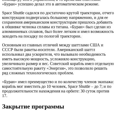
«Буран» успешно делал это в автоматическом режиме.
Space Shuttle садился по достаточно крутой траектории, отчего
конструкция подвергалась большому напряжению, и для ее
сохранения американским конструкторам пришлось добавить
к обшивке челнока сплавы из титана. «Буран» был сделан из
алюминиевых сплавов, был более легким и имел возможность
заходить на посадку по пологой траектории.
Основным из главных отличий между шаттлами США и
СССР были ракеты-носители. Американский шаттл
использовал два ускорителя, что вызывало необходимость
иметь высокую мощность, усложняло конструкцию,
увеличивало размер и вес. Советский корабль имел отдельную
самостоятельную ракету «Энергия», это позволило решить
ряд сложных технологических проблем.
«Буран» имел преимущество и по количеству членов экипажа:
корабль мог вместить до 10 человек, Space Shuttle – до 7; и по
продолжительности нахождения на орбите: 30 суток против
17.
Закрытие программы