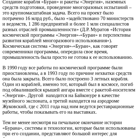
Создание корабля «Буран» и ракеты «Энергия», наземных
средств подготовки, проведение многоразовых испытаний –
это крупномасштабная задача. Всего на проект было
потрачено 16 млрд руб., было «задействовано 70 министерств
и ведомств, 1 286 предприятий и более 1 млн специалистов
разных отраслей промышленности» (Д.Р. Муратов «История
космической программы «Энергия»-«Буран» и перспективы
развития кораблей многоразового использования»).
Космическая система «Энергия»-«Буран», как говорят
современники программы, опередила свое время,
промышленность была просто не готова к ее использованию.
В 1990 году все работы по космической программе были
приостановлены, а в 1993 году по причине нехватки средств
она была закрыта. Всего было построено 3 летных корабля.
Один из кораблей, именно тот, который был в космосе, погиб
под обвалившейся крышей ангара вместе с ракетой-носителем
«Энергия». Другой находится на Байконуре в качестве
музейного экспоната, а третий находится на аэродроме
Жуковский, где с 2011 года над ним ведутся реставрационные
работы, чтобы показывать его на выставках.
Тем не менее несмотря на печальное окончание истории
«Бурана», системы и технологии, которые были использованы
при его создании, представляют большой интерес для