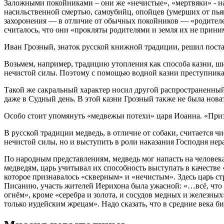
Заложными покойниками – они же «нечистые», «мертвяки» - н
насильственной смертью, самоубийц, опойцев (умерших от пья
захоронения — в отличие от обычных покойников — «родителей»,
считалось, что они «прокляты родителями и земля их не приним
Иван Грозный, знаток русской книжной традиции, решил поста
Возьмем, например, традицию утопления как способа казни, ши
нечистой силы. Поэтому с помощью водной казни преступника 
Такой же сакральный характер носил другой распространенный
даже в Судный день. В этой казни Грозный также не была нова
Особо стоит упомянуть «медвежьи потехи» царя Иоанна. «Приз
В русской традиции медведь, в отличие от собаки, считается
нечистой силы, но и выступить в роли наказания Господня не
По народным представлениям, медведь мог напасть на человека 
медведям, царь учитывал их способность выступать в качестве
которое признавалось «скверным» и «нечистым». Здесь царь с
Писанию, участь жителей Иерихона была ужасной: «…всё, что в 
огнём», кроме «серебра и золота, и сосудов медных и железны
только иудейским жрецам». Надо сказать, что в средние века 