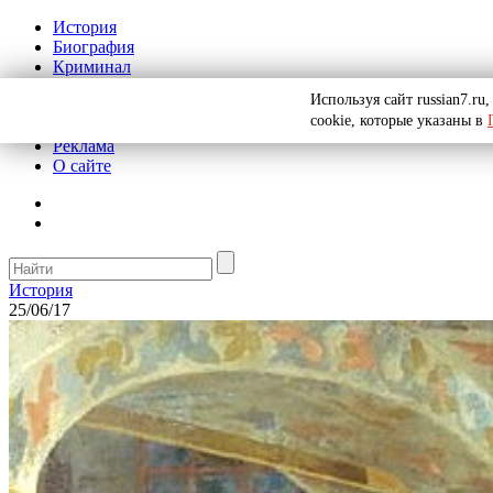
История
Биография
Криминал
СССР
Используя сайт russian7.r
Тайны
cookie, которые указаны в
Рекомендации
Реклама
О сайте
История
25/06/17