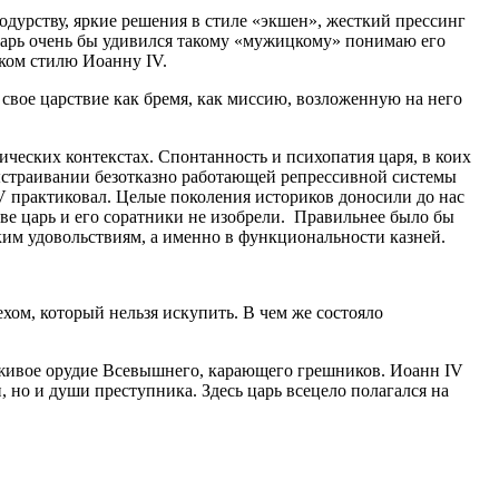
одурству, яркие решения в стиле «экшен», жесткий прессинг
о царь очень бы удивился такому «мужицкому» понимаю его
ком стилю Иоанну IV.
свое царствие как бремя, как миссию, возложенную на него
ческих контекстах. Спонтанность и психопатия царя, в коих
ыстраивании безотказно работающей репрессивной системы
V практиковал. Целые поколения историков доносили до нас
тве царь и его соратники не изобрели. Правильнее было бы
ским удовольствиям, а именно в функциональности казней.
ехом, который нельзя искупить. В чем же состояло
е живое орудие Всевышнего, карающего грешников. Иоанн IV
 но и души преступника. Здесь царь всецело полагался на