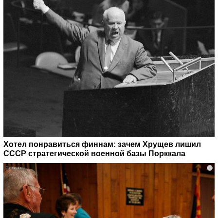
Хотел понравиться финнам: зачем Хрущев лишил
СССР стратегической военной базы Порккала
i