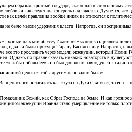
дующем образом: грозный государь, склонный к спонтанному сам
ную любовь и как следствие контроль над властью. Думается, чт
ти как целей правления вообще никак не относятся к политичес
да не было мысли удержания власти. Напротив, он воспринимал 
 «грозный царский образ», Иоанн не мыслил в социально-полити
ики, едва ли были присущи Тирану Васильевичу. Напротив, в в
е все это проследить через модели экзекуции, который Иоанн I
ней. Однако, по правде сказать, никаких новаторств в душегубс
ксте «как бы побольнее» - он был довольно равнодушен к садист
трационной целью «чтобы другим неповадно было».
енценосного полагалось как «хула на Духа Святого», то есть гр
к Помазанник Божий, как Образ Господа на Земле. И как грозно
ринципом экзекуций Иоанна стало умерщвление не только плоти,