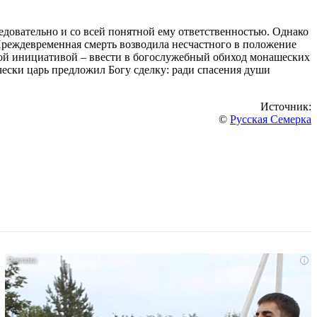
едовательно и со всей понятной ему ответственностью. Однако
 Преждевременная смерть возводила несчастного в положение
ной инициативой – ввести в богослужебный обиход монашеских
ски царь предложил Богу сделку: ради спасения души
Источник:
©
Русская Семерка
i