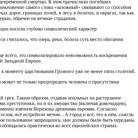
ждевременной смертью. К ним причисляли погибших
зникновение самого слова «заложный» связывают со способом
дорог, границах полей, в лесу, в болотах, в оврагах, так как
ерью, обречен на вечные страдания.
уции носили глубоко символический характер
считалось, что озера, реки, болота суть место обитания
де всего, это символизировало невозможность воскрешения
ей Западной Европе.
к моменту царствования Грозного уже не менее пяти столетий.
 может не только предупредить человека о присутствии
й грех. Таким образом, отдавая опальных на растерзание
ами преступники, но и их имущество (включая домочадцев),
 именно взятием Иерихона древними евреями. Согласно
 ослов, всё истребили мечом…А город и всё, что в нём, сожгли
чное пользование запрещалось, они должны были быть переданы
соблюдалась практически во всех европейских странах.