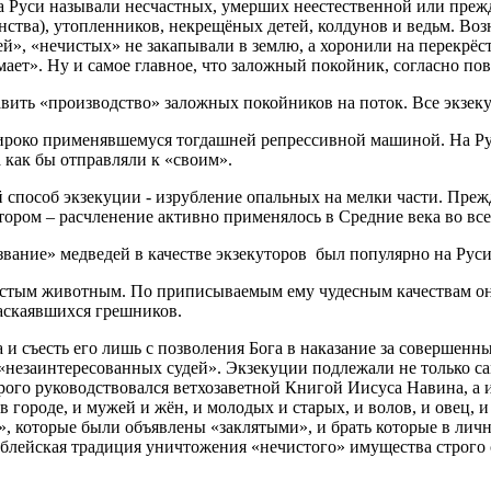
а Руси называли несчастных, умерших неестественной или пре
нства), утопленников, некрещёных детей, колдунов и ведьм. Во
 «нечистых» не закапывали в землю, а хоронили на перекрёстках 
ает». Ну и самое главное, что заложный покойник, согласно пов
вить «производство» заложных покойников на поток. Все экзек
роко применявшемуся тогдашней репрессивной машиной. На Руси 
как бы отправляли к «своим».
 способ экзекуции - изрубление опальных на мелки части. Преж
тором – расчленение активно применялось в Средние века во вс
вание» медведей в качестве экзекуторов был популярно на Руси 
 чистым животным. По приписываемым ему чудесным качествам он
раскаявшихся грешников.
и съесть его лишь с позволения Бога в наказание за совершенны
 «незаинтересованных судей». Экзекуции подлежали не только с
трого руководствовался ветхозаветной Книгой Иисуса Навина, а
городе, и мужей и жён, и молодых и старых, и волов, и овец, и
х», которые были объявлены «заклятыми», и брать которые в ли
библейская традиция уничтожения «нечистого» имущества строго 