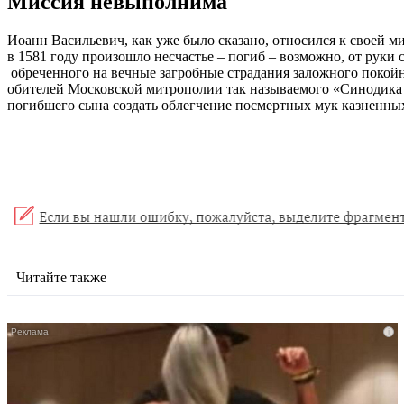
Миссия невыполнима
Иоанн Васильевич, как уже было сказано, относился к своей м
в 1581 году произошло несчастье – погиб – возможно, от руки
обреченного на вечные загробные страдания заложного покой
обителей Московской митрополии так называемого «Синодика 
погибшего сына создать облегчение посмертных мук казненны
Читайте также
i