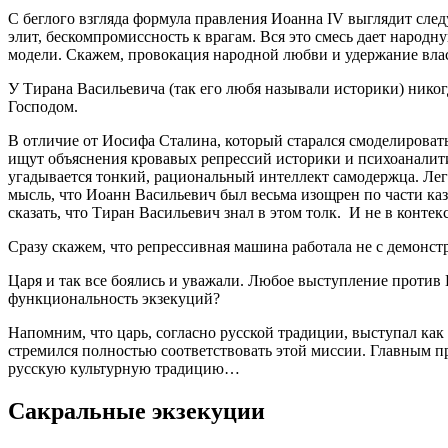
С беглого взгляда формула правления Иоанна IV выглядит сле
элит, бескомпромиссность к врагам. Вся это смесь дает народ
модели. Скажем, провокация народной любви и удержание влас
У Тирана Васильевича (так его любя называли историки) никог
Господом.
В отличие от Иосифа Сталина, который старался смоделировать
ищут объяснения кровавых репрессий историки и психоаналит
угадывается тонкий, рациональный интеллект самодержца. Легч
мысль, что Иоанн Васильевич был весьма изощрен по части каз
сказать, что Тиран Васильевич знал в этом толк. И не в конте
Сразу скажем, что репрессивная машина работала не с демонс
Царя и так все боялись и уважали. Любое выступление против В
функциональность экзекуций?
Напомним, что царь, согласно русской традиции, выступал ка
стремился полностью соответствовать этой миссии. Главным п
русскую культурную традицию…
Сакральные экзекуции