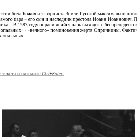
иссии бича Божия и экзорциста Земли Русской максимально посл
 самого царя – его сын и наследник престола Иоанн Иоаннович.
ника. В 1583 году оправившийся царь выходит с беспрецедент
опальных» - «вечного» поминовения жертв Опричнины. Фактиче
х опальных.