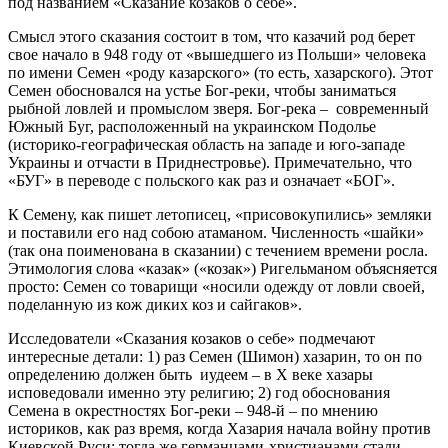
под названием «Сказание козаков о себе».
Смысл этого сказания состоит в том, что казачий род берет
свое начало в 948 году от «вышедшего из Польши» человека
по имени Семен «роду казарского» (то есть, хазарского). Этот
Семен обосновался на устье Бог-реки, чтобы заниматься
рыбной ловлей и промыслом зверя. Бог-река – современный
Южный Буг, расположенный на украинском Подолье
(историко-географическая область на западе и юго-западе
Украины и отчасти в Приднестровье). Примечательно, что
«БУГ» в переводе с польского как раз и означает «БОГ».
К Семену, как пишет летописец, «присовокупились» земляки
и поставили его над собою атаманом. Численность «шайки»
(так она поименована в сказании) с течением времени росла.
Этимология слова «казак» («козак») Ригельманом объясняется
просто: Семен со товарищи «носили одежду от ловли своей,
поделанную из кож диких коз и сайгаков».
Исследователи «Сказания козаков о себе» подмечают
интересные детали: 1) раз Семен (Шимон) хазарин, то он по
определению должен быть иудеем – в Х веке хазары
исповедовали именно эту религию; 2) год обоснования
Семена в окрестностях Бог-реки – 948-й – по мнению
историков, как раз время, когда Хазария начала войну против
Киевской Руси; тогда же германцами-христианами стали