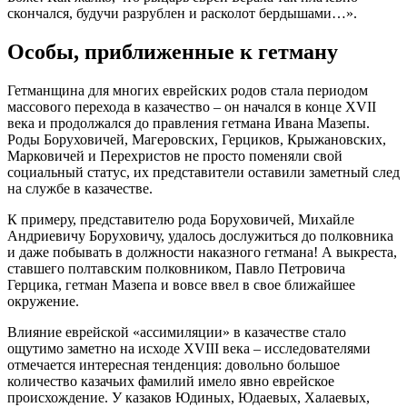
скончался, будучи разрублен и расколот бердышами…».
Особы, приближенные к гетману
Гетманщина для многих еврейских родов стала периодом
массового перехода в казачество – он начался в конце XVII
века и продолжался до правления гетмана Ивана Мазепы.
Роды Боруховичей, Магеровских, Герциков, Крыжановских,
Марковичей и Перехристов не просто поменяли свой
социальный статус, их представители оставили заметный след
на службе в казачестве.
К примеру, представителю рода Боруховичей, Михайле
Андриевичу Боруховичу, удалось дослужиться до полковника
и даже побывать в должности наказного гетмана! А выкреста,
ставшего полтавским полковником, Павло Петровича
Герцика, гетман Мазепа и вовсе ввел в свое ближайшее
окружение.
Влияние еврейской «ассимиляции» в казачестве стало
ощутимо заметно на исходе XVIII века – исследователями
отмечается интересная тенденция: довольно большое
количество казачьих фамилий имело явно еврейское
происхождение. У казаков Юдиных, Юдаевых, Халаевых,