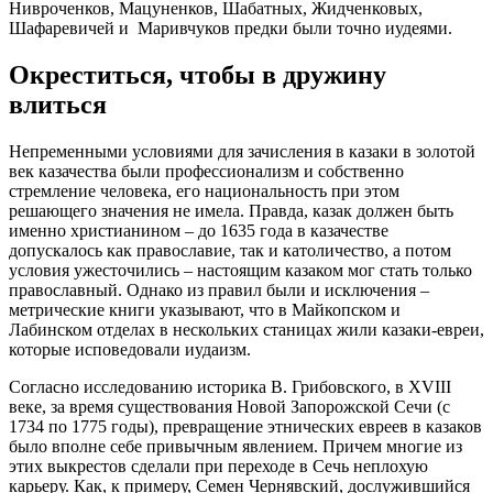
Нивроченков, Мацуненков, Шабатных, Жидченковых,
Шафаревичей и Маривчуков предки были точно иудеями.
Окреститься, чтобы в дружину
влиться
Непременными условиями для зачисления в казаки в золотой
век казачества были профессионализм и собственно
стремление человека, его национальность при этом
решающего значения не имела. Правда, казак должен быть
именно христианином – до 1635 года в казачестве
допускалось как православие, так и католичество, а потом
условия ужесточились – настоящим казаком мог стать только
православный. Однако из правил были и исключения –
метрические книги указывают, что в Майкопском и
Лабинском отделах в нескольких станицах жили казаки-евреи,
которые исповедовали иудаизм.
Согласно исследованию историка В. Грибовского, в XVIII
веке, за время существования Новой Запорожской Сечи (с
1734 по 1775 годы), превращение этнических евреев в казаков
было вполне себе привычным явлением. Причем многие из
этих выкрестов сделали при переходе в Сечь неплохую
карьеру. Как, к примеру, Семен Чернявский, дослужившийся