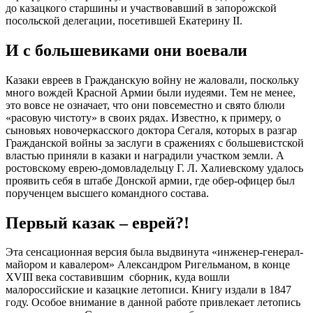
до казацкого старшины и участвовавший в запорожской
посольской делегации, посетившей Екатерину ІІ.
И с большевиками они воевали
Казаки евреев в Гражданскую войну не жаловали, поскольку
много вождей Красной Армии были иудеями. Тем не менее,
это вовсе не означает, что они повсеместно и свято блюли
«расовую чистоту» в своих рядах. Известно, к примеру, о
сыновьях новочеркасского доктора Сегаля, которых в разгар
Гражданской войны за заслуги в сражениях с большевистской
властью приняли в казаки и наградили участком земли. А
ростовскому еврею-домовладельцу Г. Л. Халиевскому удалось
проявить себя в штабе Донской армии, где обер-офицер был
порученцем высшего командного состава.
Первый казак – еврей?!
Эта сенсационная версия была выдвинута «инженер-генерал-
майором и кавалером» Александром Ригельманом, в конце
XVIII века составившим сборник, куда вошли
малороссийские и казацкие летописи. Книгу издали в 1847
году. Особое внимание в данной работе привлекает летопись