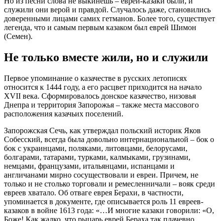
Но из песни слова не выкинешь – евреи-казаки были, и
служили они верой и правдой. Случалось даже, становились
доверенными лицами самих гетманов. Более того, существует
легенда, что и самым первым казаком был еврей Шимон
(Семен).
Не только вместе жили, но и служили
Первое упоминание о казачестве в русских летописях
относится к 1444 году, а его расцвет приходится на начало
XVII века. Сформировалось донское казачество, низовья
Днепра и территория Запорожья – также места массового
расположения казачьих поселений.
Запорожская Сечь, как утверждал польский историк Яков
Собесский, всегда была довольно интернациональной – бок о
бок с украинцами, поляками, литовцами, белорусами,
болгарами, татарами, турками, калмыками, грузинами,
немцами, французами, итальянцами, испанцами и
англичанами мирно сосуществовали и евреи. Причем, не
только и не столько торговали и ремесленничали – вояк среди
евреев хватало. Об отваге еврея Берахи, в частности,
упоминается в документе, где описывается роль 11 евреев-
казаков в войне 1613 года: «…И многие казаки говорили: «О,
Боже! Как жалко, что рыцарь еврей Бераха так плачевно