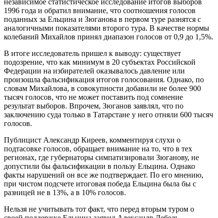
независимое статистическое исследование итогов выборов
1996 года и обратил внимание, что соотношения голосов
поданных за Ельцина и Зюганова в первом туре разнятся с
аналогичными показателями второго тура. В качестве нормы
колебаний Михайлов принял диапазон голосов от 0,9 до 1,5%.
В итоге исследователь пришел к выводу: существует
подозрение, что как минимум в 20 субъектах Российской
Федерации на избирателей оказывалось давление или
произошла фальсификация итогов голосования. Однако, по
словам Михайлова, в совокупности добавили не более 900
тысяч голосов, что не может поставить под сомнение
результат выборов. Впрочем, Зюганов заявлял, что по
заключению суда только в Татарстане у него отняли 600 тысяч
голосов.
Публицист Александр Киреев, комментируя слухи о
подтасовке голосов, обращает внимание на то, что в тех
регионах, где губернаторы симпатизировали Зюганову, не
допустили бы фальсификации в пользу Ельцина. Однако
факты нарушений он все же подтверждает. По его мнению,
при чистом подсчете итоговая победа Ельцина была бы с
разницей не в 13%, а в 10% голосов.
Нельзя не учитывать тот факт, что перед вторым туром о
своей поддержке Ельцина заявил Александр Лебедь.