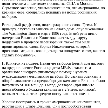
политическим аналитиком посольства США в Москве.
Серьезное заявление, указывающее на то, что американцы, по
крайней мере, собирались повлиять на исход российских
выборов.
Есть целый ряд фактов, подтверждающих слова Грэма. К
примеру, служебная записка из Белого дома, опубликованная
The Washington Times в марте 1996 года. В ней речь шла о
намерении Ельцина и Клинтона оказать друг другу
поддержку в процессе переизбрания, также там были
процитированы слова Бориса Николаевича, который
призывал американского президента «подумать о том, как это
сделать по-умному».
И Клинтон не подвел. Накануне выборов Белый дом настоял
на предоставление России кредита МВФ, а также сам
организовал щедрую финансовую помощь Чубайсу,
руководившему ельцинским штабом. По разным оценкам, в
общей сложности на предвыборную кампанию Ельцина было
потрачено от 100 млн. до 1 млрд. долларов (при лимите
предвыборного бюджета кандидата в 2,9 млн. долларов),
весомая часть из этих средств поступила из-за океана.
Хорошо постаралась и тройка американских консультантов,
работавших в штабе Ельцина. Они поспособствовали