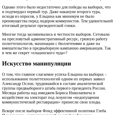
Однако этого было недостаточно для победы на выборах, что
и подтвердил первый тур. Даже накануне второго тура,
исходя из опросов, у Ельцина как минимум не было
преимущества перед лидером коммунистов. Тем удивительней
итоговый результат президентской гонки.
Многие тогда засомневались в честности выборов. Сетовали
на пресловутый административный ресурс, грязную работу
политтехнологов, махинации с бюллетенями и даже на
вмешательство в предвыборную кампанию американцев. Так
в чем же секрет «ельцинского чуда»?
Искусство манипуляции
О том, что главное слагаемое успеха Ельцина на выборах –
использование политтехнологий одним их первых заявил
Александр Ослон, трудившийся в составе аналитической
группы предвыборного штаба первого президента России.
Месяцы работы над имиджем Бориса Николаевича и
воздействие на электорат под лозунгом «недопущения
коммунистической реставрации» принесли свои плоды.
Вскоре после выборов Фонд эффективной политики Глеба