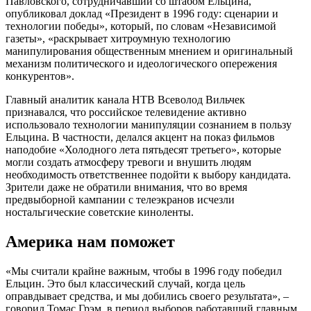
Павловского, сотрудничавший со штабом Ельцина,
опубликовал доклад «Президент в 1996 году: сценарии и
технологии победы», который, по словам «Независимой
газеты», «раскрывает хитроумную технологию
манипулирования общественным мнением и оригинальный
механизм политического и идеологического опережения
конкурентов».
Главный аналитик канала НТВ Всеволод Вильчек
признавался, что российское телевидение активно
использовало технологии манипуляции сознанием в пользу
Ельцина. В частности, делался акцент на показ фильмов
наподобие «Холодного лета пятьдесят третьего», которые
могли создать атмосферу тревоги и внушить людям
необходимость ответственнее подойти к выбору кандидата.
Зрители даже не обратили внимания, что во время
предвыборной кампании с телеэкранов исчезли
ностальгические советские киноленты.
Америка нам поможет
«Мы считали крайне важным, чтобы в 1996 году победил
Ельцин. Это был классический случай, когда цель
оправдывает средства, и мы добились своего результата», –
говорил Томас Грэм, в период выборов работавший главным