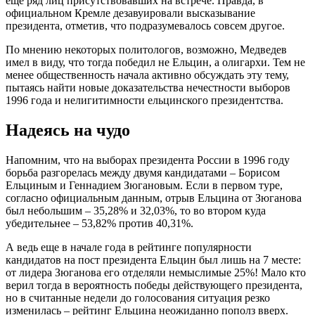
еще ряд лиц присутствовавших на встрече. Правда, в
официальном Кремле дезавуировали высказывание
президента, отметив, что подразумевалось совсем другое.
По мнению некоторых политологов, возможно, Медведев
имел в виду, что тогда победил не Ельцин, а олигархи. Тем не
менее общественность начала активно обсуждать эту тему,
пытаясь найти новые доказательства нечестности выборов
1996 года и нелигитимности ельцинского президентства.
Надеясь на чудо
Напомним, что на выборах президента России в 1996 году
борьба разгорелась между двумя кандидатами – Борисом
Ельциным и Геннадием Зюгановым. Если в первом туре,
согласно официальным данным, отрыв Ельцина от Зюганова
был небольшим – 35,28% и 32,03%, то во втором куда
убедительнее – 53,82% против 40,31%.
А ведь еще в начале года в рейтинге популярности
кандидатов на пост президента Ельцин был лишь на 7 месте:
от лидера Зюганова его отделяли немыслимые 25%! Мало кто
верил тогда в вероятность победы действующего президента,
но в считанные недели до голосования ситуация резко
изменилась – рейтинг Ельцина неожиданно пополз вверх.