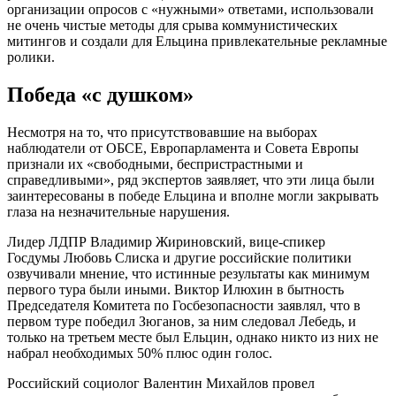
организации опросов с «нужными» ответами, использовали
не очень чистые методы для срыва коммунистических
митингов и создали для Ельцина привлекательные рекламные
ролики.
Победа «с душком»
Несмотря на то, что присутствовавшие на выборах
наблюдатели от ОБСЕ, Европарламента и Совета Европы
признали их «свободными, беспристрастными и
справедливыми», ряд экспертов заявляет, что эти лица были
заинтересованы в победе Ельцина и вполне могли закрывать
глаза на незначительные нарушения.
Лидер ЛДПР Владимир Жириновский, вице-спикер
Госдумы Любовь Слиска и другие российские политики
озвучивали мнение, что истинные результаты как минимум
первого тура были иными. Виктор Илюхин в бытность
Председателя Комитета по Госбезопасности заявлял, что в
первом туре победил Зюганов, за ним следовал Лебедь, и
только на третьем месте был Ельцин, однако никто из них не
набрал необходимых 50% плюс один голос.
Российский социолог Валентин Михайлов провел