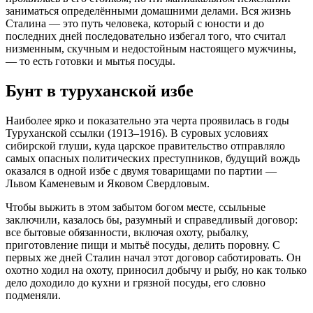
заниматься определёнными домашними делами. Вся жизнь
Сталина — это путь человека, который с юности и до
последних дней последовательно избегал того, что считал
низменным, скучным и недостойным настоящего мужчины,
— то есть готовки и мытья посуды
.
Бунт в туруханской избе
Наиболее ярко и показательно эта черта проявилась в годы
Туруханской ссылки (1913–1916). В суровых условиях
сибирской глуши, куда царское правительство отправляло
самых опасных политических преступников, будущий вождь
оказался в одной избе с двумя товарищами по партии —
Львом Каменевым и Яковом Свердловым
.
Чтобы выжить в этом забытом богом месте, ссыльные
заключили, казалось бы, разумный и справедливый договор:
все бытовые обязанности, включая охоту, рыбалку,
приготовление пищи и мытьё посуды, делить поровну
. С
первых же дней Сталин начал этот договор саботировать
. Он
охотно ходил на охоту, приносил добычу и рыбу
, но как только
дело доходило до кухни и грязной посуды, его словно
подменяли
.