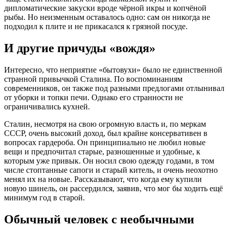
дипломатические закуски вроде чёрной икры и копчёной
рыбы
. Но неизменным оставалось одно: сам он никогда не
подходил к плите и не прикасался к грязной посуде
.
И другие причуды «вождя»
Интересно, что неприятие «бытовухи» было не единственной
странной привычкой Сталина. По воспоминаниям
современников, он также под разными предлогами отлынивал
от уборки и топки печи
. Однако его странности не
ограничивались кухней.
Сталин, несмотря на свою огромную власть и, по меркам
СССР, очень высокий доход, был крайне консервативен в
вопросах гардероба. Он принципиально не любил новые
вещи
и предпочитал старые, разношенные и удобные, к
которым уже привык
. Он носил свою одежду годами, в том
числе стоптанные сапоги и старый китель, и очень неохотно
менял их на новые
. Рассказывают, что когда ему купили
новую шинель, он рассердился, заявив, что мог бы ходить ещё
минимум год в старой
.
Обычный человек с необычными