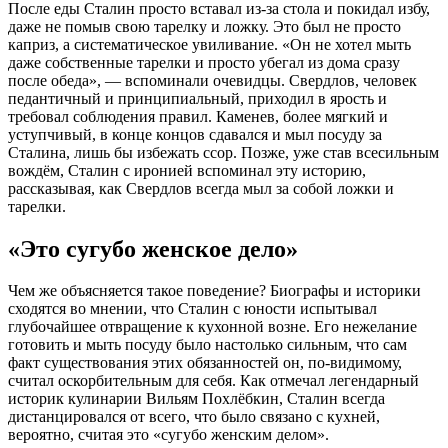
После еды Сталин просто вставал из-за стола и покидал избу,
даже не помыв свою тарелку и ложку
. Это был не просто
каприз, а систематическое увиливание. «Он не хотел мыть
даже собственные тарелки и просто убегал из дома сразу
после обеда», — вспоминали очевидцы
. Свердлов, человек
педантичный и принципиальный, приходил в ярость и
требовал соблюдения правил
. Каменев, более мягкий и
уступчивый, в конце концов сдавался и мыл посуду за
Сталина, лишь бы избежать ссор
. Позже, уже став всесильным
вождём, Сталин с иронией вспоминал эту историю,
рассказывая, как Свердлов всегда мыл за собой ложки и
тарелки
.
«Это сугубо женское дело»
Чем же объясняется такое поведение? Биографы и историки
сходятся во мнении, что Сталин с юности испытывал
глубочайшее отвращение к кухонной возне
. Его нежелание
готовить и мыть посуду было настолько сильным, что сам
факт существования этих обязанностей он, по-видимому,
считал оскорбительным для себя. Как отмечал легендарный
историк кулинарии Вильям Похлёбкин, Сталин всегда
дистанцировался от всего, что было связано с кухней,
вероятно, считая это «сугубо женским делом»
.