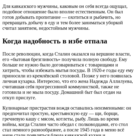
Для кавказского мужчины, каковым он себя всегда ощущал,
подобное отношение было вполне естественным. Он был
готов добывать пропитание — охотиться и рыбачить
, но
превращать добычу в еду и тем более заниматься уборкой
считал занятием, недостойным мужчины
.
Когда надобность в избе отпала
После революции, когда Сталин оказался на вершине власти,
его «бытовая брезгливость» получила полную свободу. Ему
больше не нужно было договариваться с товарищами и
хитрить, чтобы избежать мытья посуды. В 1920-е годы еду ему
приносили из кремлёвской столовой
. Позже у него появилась
личная кухарка
. Интересно, что его жена Надежда Аллилуева,
считавшая себя прогрессивной коммунисткой, также не
готовила и не мыла посуду
. Домашний быт был отдан на
откуп прислуге.
Кулинарные пристрастия вождя оставались неизменными: он
предпочитал простую, крестьянскую еду — щи, борщи,
гречневую кашу с мясом, котлеты, рыбу
. Лишь во время
войны, когда Сталин часто обедал с полководцами, его стол
стал немного разнообразнее, а после 1945 года в меню всё
чаще стали появляться блюда кавказской кухни и